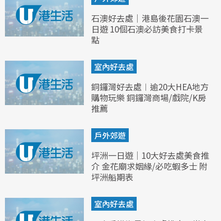
石澳好去處｜港島後花園石澳一
日遊 10個石澳必訪美食打卡景
點
室內好去處
銅鑼灣好去處︱逾20大HEA地方
購物玩樂 銅鑼灣商場/戲院/K房
推薦
戶外郊遊
坪洲一日遊｜10大好去處美食推
介 金花廟求姻緣/必吃蝦多士 附
坪洲船期表
室內好去處