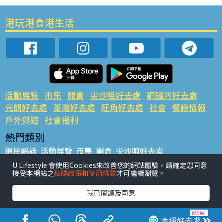
港玩港食港生活
活動展覽
市集
開倉
尖沙咀好去處
銅鑼灣好去處
元朗好去處
荃灣好去處
旺角好去處
社會
餐廳情報
戶外郊遊
社會福利
熱門類別
網民熱話
活動展覽
市集
開倉
尖沙咀好去處
銅鑼灣好去處
元朗好去處
荃灣好去處
旺角好去處
社會
U Lifestyle 會使用Cookies來改善您的網站體驗，請確定您同意
接受本網站之
私隱政策和使用條款
才可繼續瀏覽。
餐廳情報
戶外郊遊
熱門標籤
我已閱讀及同意
#UGO搵好去處
#人氣活動推介
#美食社群熱話
#親子玩樂好去處
#ULifestyle應用程式
#限時搶
本週好去處