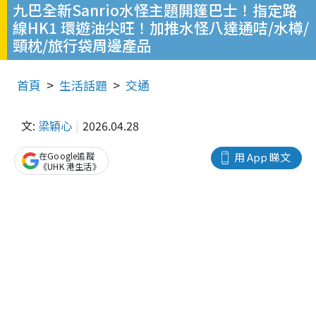
九巴全新Sanrio水怪主題開篷巴士！指定路
線HK1 環遊油尖旺！加推水怪八達通咭/水樽/
頸枕/旅行袋周邊產品
首頁
生活話題
交通
文:
梁穎心
2026.04.28
在Google追蹤
用 App 睇文
《UHK 港生活》