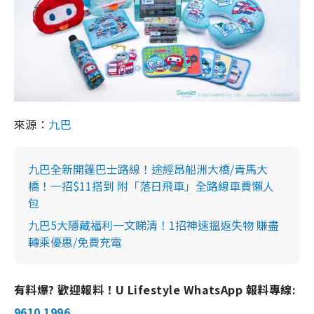
來源：
九巴
九巴全新開篷巴士路線！途經昂船洲大橋/青馬大
橋！一招$11搭到 附「落日飛車」全路線車費懶人
包
九巴5大隱藏福利一文睇清！1招神速搵返失物 賺盡
轉乘優惠/免費充電
有料爆? 歡迎報料！U Lifestyle WhatsApp 報料專線:
9610 1996