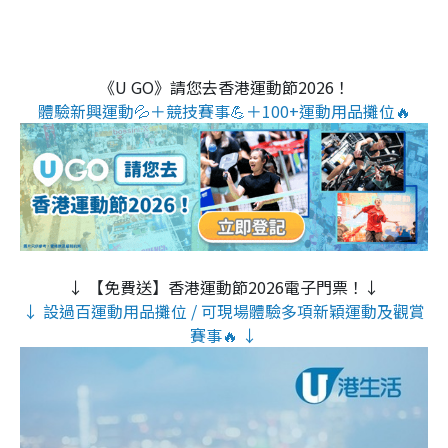
《U GO》請您去香港運動節2026！
體驗新興運動💦＋競技賽事💪＋100+運動用品攤位🔥
↓ 【免費送】香港運動節2026電子門票！↓
↓ 設過百運動用品攤位 / 可現場體驗多項新穎運動及觀賞
賽事🔥 ↓