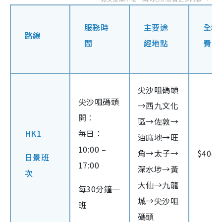
服務時
主要途
全程
路線
間
經地點
費
尖沙咀碼頭
尖沙咀碼頭
→西九文化
開︰
區→佐敦→
HK1
每日：
油麻地→旺
10:00 –
角→太子→
$40#
日景班
17:00
深水埗→黃
次
大仙→九龍
每30分鐘一
城→尖沙咀
班
碼頭