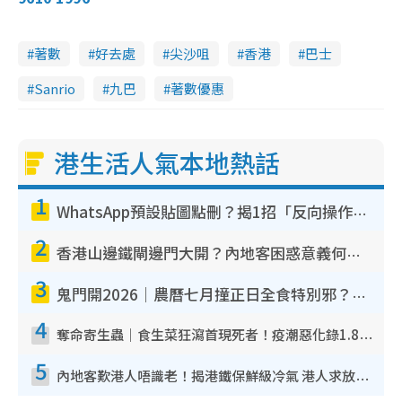
著數
好去處
尖沙咀
香港
巴士
Sanrio
九巴
著數優惠
港生活人氣本地熱話
1
WhatsApp預設貼圖點刪？揭1招「反向操作」還原簡潔介面 附3步實測教學
2
香港山邊鐵閘邊門大開？內地客困惑意義何在！網民神回覆：呢種叫法理性防禦
3
鬼門開2026｜農曆七月撞正日全食特別邪？專家警告切忌做一事！揭4大禁忌+2招保平安
4
奪命寄生蟲｜食生菜狂瀉首現死者！疫潮惡化錄1.8萬宗病例 揭洗菜3大謬誤
5
內地客歎港人唔識老！揭港鐵保鮮級冷氣 港人求放過：咪投訴