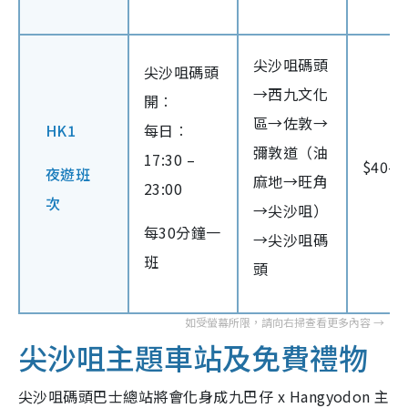
尖沙咀碼頭
尖沙咀碼頭
→西九文化
開︰
區→佐敦→
HK1
每日︰
彌敦道（油
17:30 –
$40#
夜遊班
麻地→旺角
23:00
次
→尖沙咀）
每30分鐘一
→尖沙咀碼
班
頭
尖沙咀主題車站及免費禮物
尖沙咀碼頭巴士總站將會化身成九巴仔 x Hangyodon 主