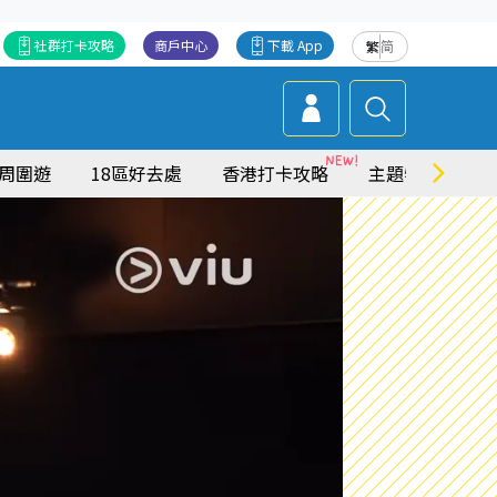
社群打卡攻略
商戶中心
下載 App
繁
简
周圍遊
18區好去處
香港打卡攻略
主題特集