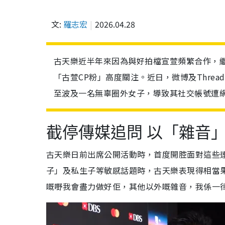
文:
羅志宏
2026.04.28
古天樂近半年來因為與好拍檔宣萱頻繁合作，
「古萱CP粉」高度關注。近日，微博及Thre
至波及一名無辜圈外女子，導致其社交帳號遭
截停傳媒追問 以「雜音
古天樂日前出席公開活動時，首度開腔面對這些
子」及私生子等敏感話題時，古天樂表現得相當
嘅嘢我會盡力做好佢，其他以外嘅雜音，我係一