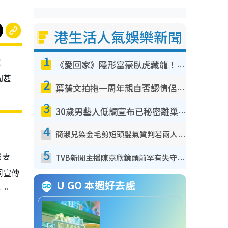
港生活人氣娛樂新聞
1
眾
《愛回家》隱形富豪臥虎藏龍！盤點12位財氣逼人的有錢藝人：呢位靚女3億身家唔憂做
聞甚
2
葉蒨文拍拖一周年親自否認情侶關係？！被質疑感情造假竟稱GM「普通同事」
3
30歲男藝人低調宣布已秘密離巢！人氣急跌變失蹤人口︰「這幾年過得並不容易」
4
簡淑兒染金毛剪短頭髮氣質判若兩人！嚇壞老公麥大力都認唔出：「你做咩事？」
5
秘妻
TVB新聞主播陳嘉欣鏡頭前罕有失守！遭林超英一句說話突襲嚇親當場大笑
同宣傳
U GO 本週好去處
一。