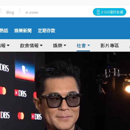
Blog
e-zone
U GO搵好去處
熱話
娛樂新聞
定期存款
情報
飲食情報
娛樂
社會
影片專區