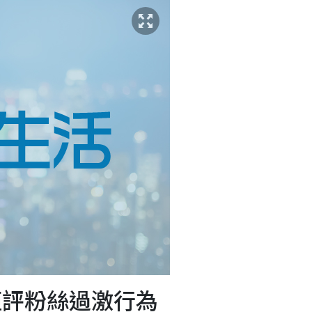
拒評粉絲過激行為