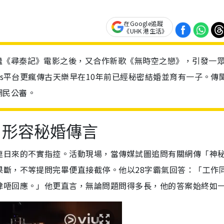
在Google追蹤
《UHK 港生活》
繼《尋秦記》電影之後，又合作新歌《無時空之戀》，引發一
ads平台更瘋傳古天樂早在10年前已經秘密結婚並育有一子。傳
網民公審。
」形容秘婚傳言
連日來的不實指控。活動現場，當傳媒試圖追問有關網傳「神
果斷，不等提問完畢便直接截停。他以28字霸氣回答：「工作
律唔回應。」他更直言，無論問題問得多長，他的答案始終如