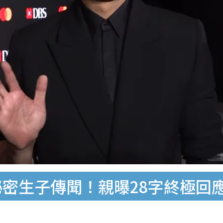
秘密生子傳聞！親曝28字終極回