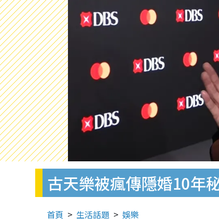
古天樂被瘋傳隱婚10年
首頁
生活話題
娛樂