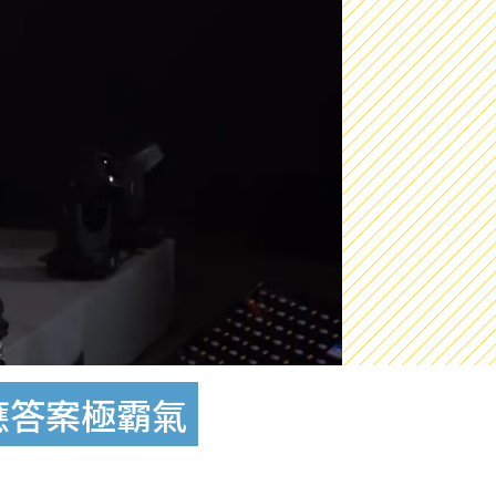
應答案極霸氣