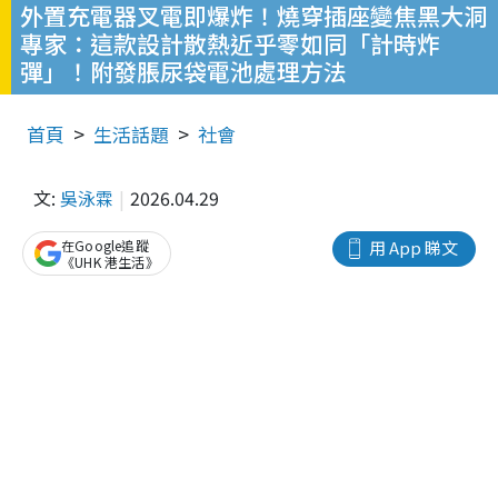
外置充電器叉電即爆炸！燒穿插座變焦黑大洞
專家：這款設計散熱近乎零如同「計時炸
彈」！附發脹尿袋電池處理方法
首頁
生活話題
社會
文:
吳泳霖
2026.04.29
在Google追蹤
用 App 睇文
《UHK 港生活》