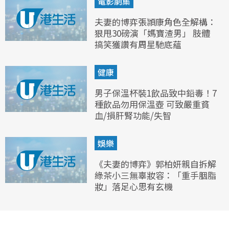
電影劇集
夫妻的博弈張頴康角色全解構：
狠甩30磅演「媽寶渣男」 肢體
搞笑獲讚有周星馳底蘊
健康
男子保溫杯裝1飲品致中鉛毒！7
種飲品勿用保溫壺 可致嚴重貧
血/損肝腎功能/失智
娛樂
《夫妻的博弈》郭柏妍親自拆解
綠茶小三無辜妝容：「重手胭脂
妝」落足心思有玄機