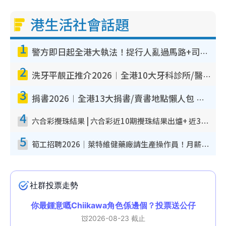
港生活社會話題
1
警方即日起全港大執法！捉行人亂過馬路+司機不專注駕駛！亂過馬路罰$2000
2
洗牙平靚正推介2026︱全港10大牙科診所/醫院懶人包 夜診至8點/鎮靜潔牙/醫療券適用
3
捐書2026︱全港13大捐書/賣書地點懶人包 二手課本最高$150＋舊書換免費咖啡/戲票
4
六合彩攪珠結果 | 六合彩近10期攪珠結果出爐+ 近30期最旺熱門中獎號碼
5
筍工招聘2026｜萊特維健藥廠請生產操作員！月薪高達$1.7萬 冷氣廠房/五天工作/保證雙糧