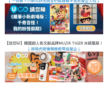
↓一齊睇下小新同妖怪朋友們點樣聯手拯救屋企人啦↓
【送您🐯】韓國超人氣文創品牌MUZIK TIGER 冰感風扇！
↓將萌虎嘅慵懶療癒帶返屋企↓