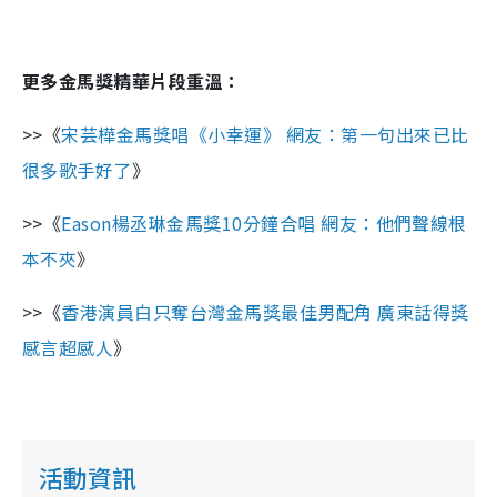
更多金馬獎精華片段重溫：
>>《
宋芸樺金馬獎唱《小幸運》 網友：第一句出來已比
很多歌手好了
》
>>《
Eason楊丞琳金馬獎10分鐘合唱 網友：他們聲線根
本不夾
》
>>《
香港演員白只奪台灣金馬獎最佳男配角 廣東話得獎
感言超感人
》
活動資訊