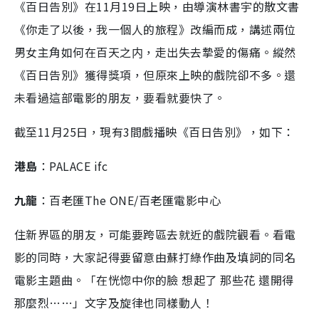
《百日告別》在11月19日上映，由導演林書宇的散文書
《你走了以後，我一個人的旅程》改編而成，講述兩位
男女主角如何在百天之内，走出失去摯愛的傷痛。縱然
《百日告別》獲得獎項，但原來上映的戲院卻不多。還
未看過這部電影的朋友，要看就要快了。
截至11月25日，現有3間戲播映《百日告別》，如下：
港島
：PALACE ifc
九龍
：百老匯The ONE/百老匯電影中心
住新界區的朋友，可能要跨區去就近的戲院觀看。看電
影的同時，大家記得要留意由蘇打綠作曲及填詞的同名
電影主題曲。「在恍惚中你的臉 想起了 那些花 還開得
那麼烈……」文字及旋律也同樣動人！