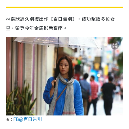
林嘉欣憑久別復出作《百日告別》，成功擊敗多位女
星，榮登今年金馬影后寳座。
FB@百日告別
圖：