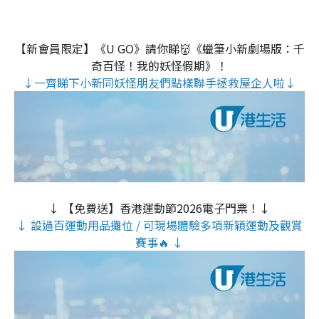
【新會員限定】《U GO》請你睇👹《蠟筆小新劇場版：千
奇百怪！我的妖怪假期》！
↓一齊睇下小新同妖怪朋友們點樣聯手拯救屋企人啦↓
↓ 【免費送】香港運動節2026電子門票！↓
↓ 設過百運動用品攤位 / 可現場體驗多項新穎運動及觀賞
賽事🔥 ↓