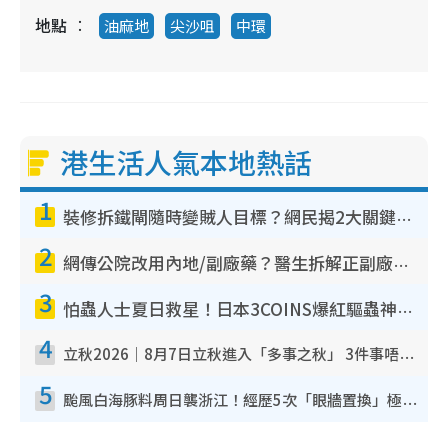
地點
油麻地
尖沙咀
中環
港生活人氣本地熱話
1
裝修拆鐵閘隨時變賊人目標？網民揭2大關鍵用途：裝新式等於白裝？附新舊鐵閘分別
2
網傳公院改用內地/副廠藥？醫生拆解正副廠分別 揭4類人換藥隨時出事
3
怕蟲人士夏日救星！日本3COINS爆紅驅蟲神器$45起 1招「全程免觸碰」輕鬆搞定小強
4
立秋2026｜8月7日立秋進入「多事之秋」 3件事唔做得！專家教6招開運 清枱頭／銀包納氣接好運
5
颱風白海豚料周日襲浙江！經歷5次「眼牆置換」極罕見 成登陸內地最長途颱風