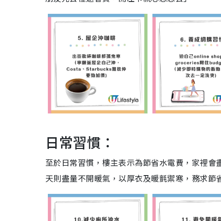
日常習慣：
至於日常習慣，樓主表示為節省水電費，家裡會盡
天則盡量不開暖氣，以厚衣及暖氈禦寒，務求節