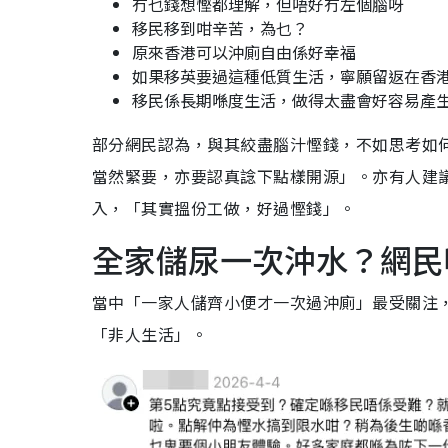
冇乜錢想慳都理解，但唔好冇左個腦呀
移民移到咁辛苦，為乜？
原來香港可以沖廁自由係好幸福
如果移英要過這種低質生活，寧願留返在香
移民係長期喺度生活，做得太盡會好容易產
部分網民認為，與其絞盡腦汁慳錢，不如思考如
當然緊要，亦要認真諗下點樣開源」。亦有人建
入，「其實搵份工做，好過慳錢」。
全家儲尿一次沖水？網民
當中「一家人儲齊小便才一次過沖廁」最受關注
「非人生活」。