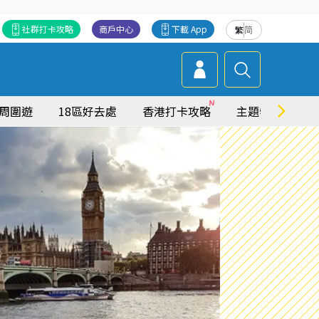
社群打卡攻略
商戶中心
下載 App
繁
简
周圍遊
18區好去處
香港打卡攻略
主題特集