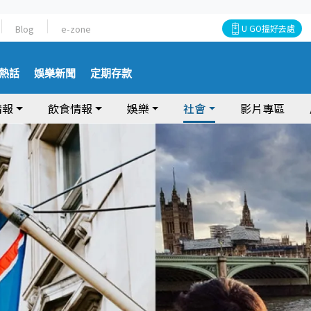
Blog
e-zone
U GO搵好去處
熱話
娛樂新聞
定期存款
情報
飲食情報
娛樂
社會
影片專區