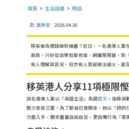
首頁
生活話題
熱話
文:
黃樂恩
2026.04.30
移英後為慳錢做到幾盡？近日，一名香港人妻在
高昂，只好從自學剪髮修車、網購限預算，到
有人理解其苦況，但亦有人質疑做法過火，甚
移英港人分享11項極限
該名香港人妻以「英國生活」為題
發文
，指移英數
壓力愈見沉重。為了節省日常開支，她以「師奶
方面入手，務求盡量自給自足，更自嘲行為「匪