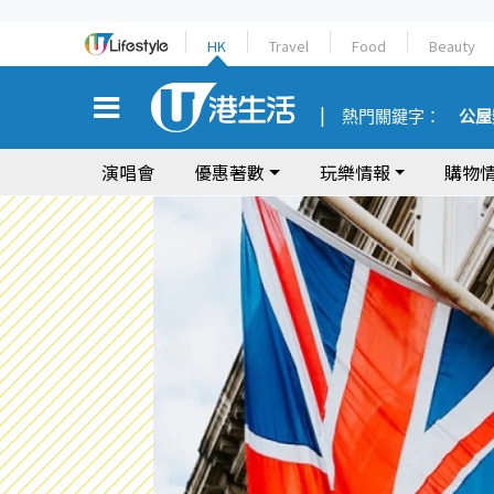
HK
Travel
Food
Beauty
熱門關鍵字：
公屋
演唱會
優惠著數
玩樂情報
購物