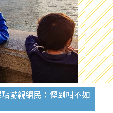
呢點嚇親網民：慳到咁不如