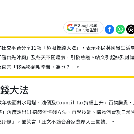
在Google追蹤
《UHK 港生活》
社交平台分享11項「極限慳錢大法」，表示移民英國後生活
「儲齊先沖廁」及冬天不開暖氣，引發熱議。帖文引起熱烈討
至直言「移民移到咁辛苦，為乜？」。
慳錢大法
年後面對水電煤、油價及Council Tax持續上升，百物騰貴
仔」角度想出11招節流慳錢方法，自學技能、購物消費及日常
夷所思」，並笑言「此文不適合身家豐厚人士閱讀」。