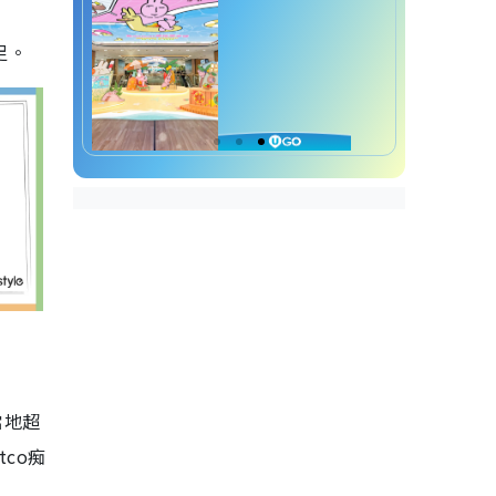
足。
當地超
co痴