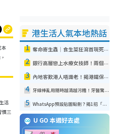
港生活人氣本地熱話
1
成本
奪命寄生蟲｜食生菜狂瀉首現死者！疫潮惡化錄1.8萬宗病例 揭洗菜3大謬誤
論，
2
銀行高層戀上水療女技師！兩個月借128萬驚覺「沉船」沉落火海 揭背後疑似邪教操控賣淫
3
內地客歎港人唔識老！揭港鐵保鮮級冷氣 港人求放過：咪投訴
4
牙線棒亂用隨時越清越污糟！牙醫驚揭盲目過戶細菌恐致蛀牙：呢種先係日常真保養
5
，生活
WhatsApp預設貼圖點刪？揭1招「反向操作」還原簡潔介面 附3步實測教學
習慣三
U GO 本週好去處