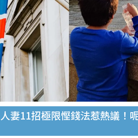
人妻11招極限慳錢法惹熱議！