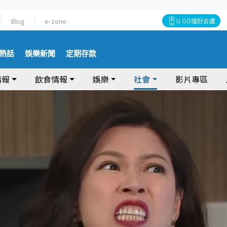
Blog
e-zone
U GO搵好去處
熱話
娛樂新聞
定期存款
情報
飲食情報
娛樂
社會
影片專區