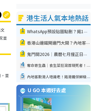
港生活人氣本地熱話
1
場文
WhatsApp預設貼圖點刪？揭1招「反向操作」還原簡潔介面 附3步實測教學
況並
2
香港山邊鐵閘邊門大開？內地客困惑意義何在！網民神回覆：呢種叫法理性防禦
3
鬼門開2026｜農曆七月撞正日全食特別邪？專家警告切忌做一事！揭4大禁忌+2招保平安
4
奪命寄生蟲｜食生菜狂瀉首現死者！疫潮惡化錄1.8萬宗病例 揭洗菜3大謬誤
5
適，並
內地客歎港人唔識老！揭港鐵保鮮級冷氣 港人求放過：咪投訴
U GO 本週好去處