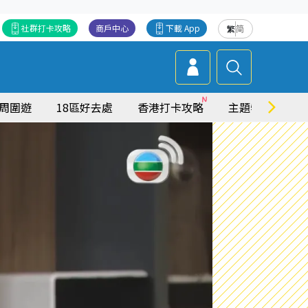
社群打卡攻略
商戶中心
下載 App
繁
简
周圍遊
18區好去處
香港打卡攻略
主題特集