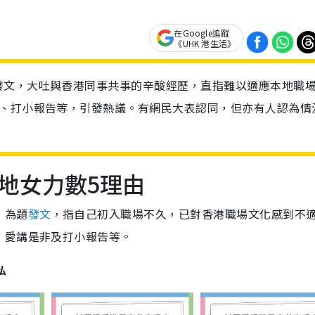
在Google追蹤
《UHK 港生活》
發文，大吐與香港同事共事的辛酸經歷，直指難以適應本地職
非、打小報告等，引發熱議。有網民大表認同，但亦有人認為情
地女力數5理由
」為題
發文
，指自己初入職場不久，已對香港職場文化感到不
、愛講是非及打小報告等。
私