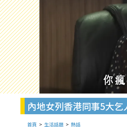
內地女列香港同事5大乞
首頁
生活話題
熱話