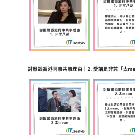
討厭跟香港同事共事理由｜2. 愛講是非兼「太me