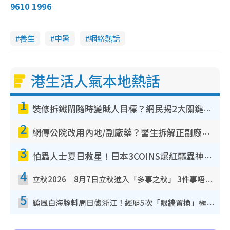
9610 1996
養生
中暑
網絡熱話
港生活人氣本地熱話
1
裝修拆鐵閘隨時變賊人目標？網民揭2大關鍵用途：裝新式等於白裝？附新舊鐵閘分別
2
網傳公院改用內地/副廠藥？醫生拆解正副廠分別 揭4類人換藥隨時出事
3
怕蟲人士夏日救星！日本3COINS爆紅驅蟲神器$45起 1招「全程免觸碰」輕鬆搞定小強
4
立秋2026｜8月7日立秋進入「多事之秋」 3件事唔做得！專家教6招開運 清枱頭／銀包納氣接好運
5
颱風白海豚料周日襲浙江！經歷5次「眼牆置換」極罕見 成登陸內地最長途颱風