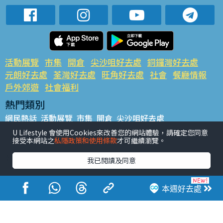
活動展覽
市集
開倉
尖沙咀好去處
銅鑼灣好去處
元朗好去處
荃灣好去處
旺角好去處
社會
餐廳情報
戶外郊遊
社會福利
熱門類別
網民熱話
活動展覽
市集
開倉
尖沙咀好去處
銅鑼灣好去處
元朗好去處
荃灣好去處
旺角好去處
社會
U Lifestyle 會使用Cookies來改善您的網站體驗，請確定您同意
接受本網站之
私隱政策和使用條款
才可繼續瀏覽。
餐廳情報
戶外郊遊
熱門標籤
我已閱讀及同意
#UGO搵好去處
#人氣活動推介
#美食社群熱話
#親子玩樂好去處
#ULifestyle應用程式
#限時搶
本週好去處
#UJetso禮物放送
#ULifestyle商戶中心
#著數
#網絡熱話
香港經濟日報版權所有©2026