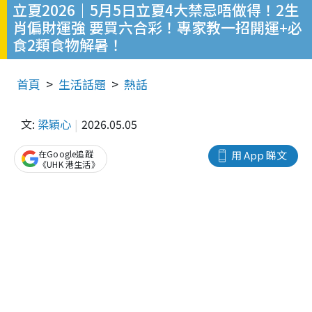
立夏2026｜5月5日立夏4大禁忌唔做得！2生
肖偏財運強 要買六合彩！專家教一招開運+必
食2類食物解暑！
首頁
生活話題
熱話
文:
梁穎心
2026.05.05
在Google追蹤
用 App 睇文
《UHK 港生活》