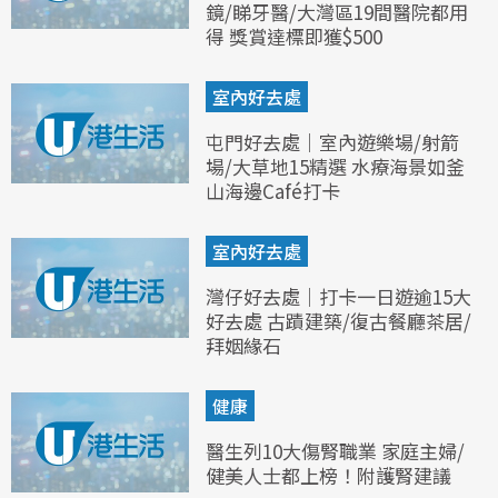
鏡/睇牙醫/大灣區19間醫院都用
得 獎賞達標即獲$500
室內好去處
屯門好去處｜室內遊樂場/射箭
場/大草地15精選 水療海景如釜
山海邊Café打卡
室內好去處
灣仔好去處｜打卡一日遊逾15大
好去處 古蹟建築/復古餐廳茶居/
拜姻緣石
健康
醫生列10大傷腎職業 家庭主婦/
健美人士都上榜！附護腎建議