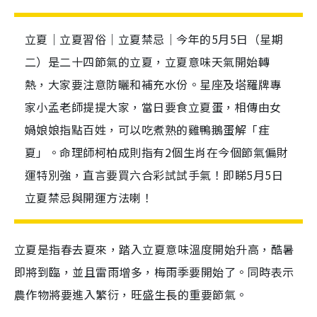
立夏｜立夏習俗｜立夏禁忌｜今年的5月5日（星期
二）是二十四節氣的立夏，立夏意味天氣開始轉
熱，大家要注意防曬和補充水份。星座及塔羅牌專
家小孟老師提提大家，當日要食立夏蛋，相傳由女
媧娘娘指點百姓，可以吃煮熟的雞鴨鵝蛋解「疰
夏」。命理師柯柏成則指有2個生肖在今個節氣偏財
運特別強，直言要買六合彩試試手氣！即睇5月5日
立夏禁忌與開運方法喇！
立夏是指春去夏來，踏入立夏意味溫度開始升高，酷暑
即將到臨，並且雷雨增多，梅雨季要開始了。同時表示
農作物將要進入繁衍，旺盛生長的重要節氣。