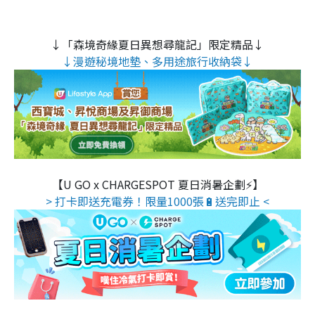
↓「森境奇緣夏日異想尋龍記」限定精品↓
↓漫遊秘境地墊、多用途旅行收納袋↓
【U GO x CHARGESPOT 夏日消暑企劃⚡】
> 打卡即送充電券！限量1000張🔋送完即止 <