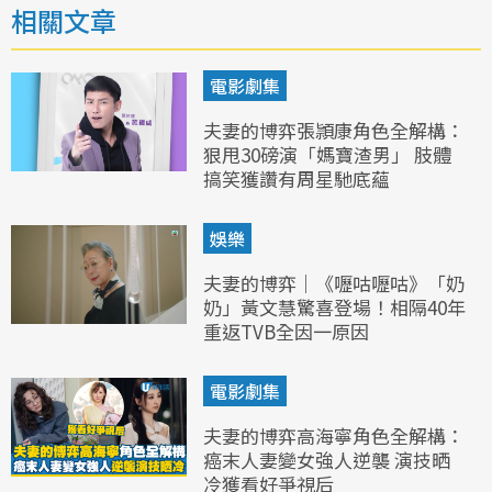
相關文章
電影劇集
夫妻的博弈張頴康角色全解構：
狠甩30磅演「媽寶渣男」 肢體
搞笑獲讚有周星馳底蘊
娛樂
夫妻的博弈｜《嚦咕嚦咕》「奶
奶」黃文慧驚喜登場！相隔40年
重返TVB全因一原因
電影劇集
夫妻的博弈高海寧角色全解構：
癌末人妻變女強人逆襲 演技晒
冷獲看好爭視后