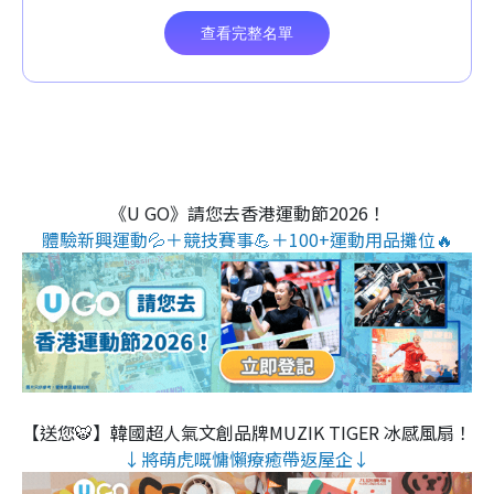
《U GO》請您去香港運動節2026！
體驗新興運動💦＋競技賽事💪＋100+運動用品攤位🔥
【送您🐯】韓國超人氣文創品牌MUZIK TIGER 冰感風扇！
↓將萌虎嘅慵懶療癒帶返屋企↓