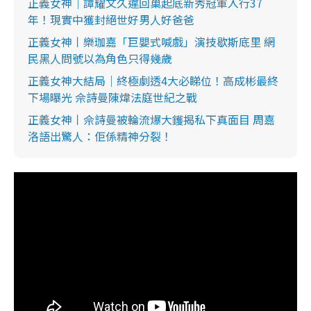
正義女神｜譚耀文久違回巢起底新秀冠軍入行37
年！現實中獲封絕世好男人好爸爸
正義女神丨樂珈嘉「巨嬰式喊戲」演技歇斯底里 網
民黑人問號以為角色只得幾歲
正義女神大結局｜終極劇透4大必睇位！高成彬最終
下場曝光 佘詩曼陳煒法庭世紀之戰
正義女神丨佘詩曼被輪流爆大鑊揭私下真面目 周嘉
洛語出驚人：佢係精神分裂！