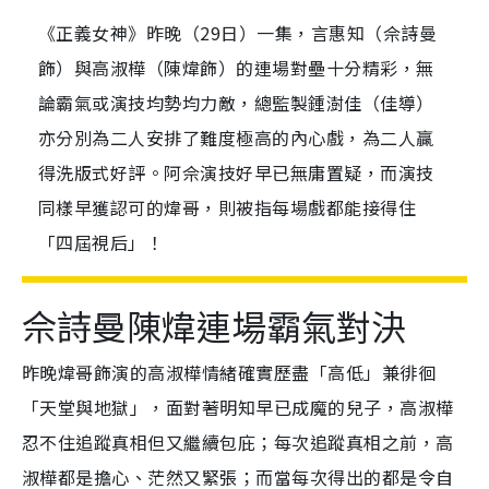
《正義女神》昨晚（29日）一集，言惠知（佘詩曼
飾）與高淑樺（陳煒飾）的連場對壘十分精彩，無
論霸氣或演技均勢均力敵，總監製鍾澍佳（佳導）
亦分別為二人安排了難度極高的內心戲，為二人贏
得洗版式好評。阿佘演技好早已無庸置疑，而演技
同樣早獲認可的煒哥，則被指每場戲都能接得住
「四屆視后」！
佘詩曼陳煒連場霸氣對決
昨晚煒哥飾演的高淑樺情緒確實歷盡「高低」兼徘徊
「天堂與地獄」，面對著明知早已成魔的兒子，高淑樺
忍不住追蹤真相但又繼續包庇；每次追蹤真相之前，高
淑樺都是擔心、茫然又緊張；而當每次得出的都是令自