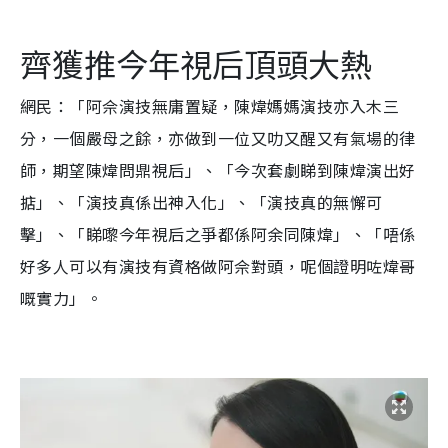
齊獲推今年視后頂頭大熱
網民：「阿佘演技無庸置疑，陳煒媽媽演技亦入木三
分，一個嚴母之餘，亦做到一位又叻又醒又有氣場的律
師，期望陳煒問鼎視后」、「今次套劇睇到陳煒演出好
掂」、「演技真係出神入化」、「演技真的無懈可
擊」、「睇嚟今年視后之爭都係阿余同陳煒」、「唔係
好多人可以有演技有資格做阿佘對頭，呢個證明咗煒哥
嘅實力」。