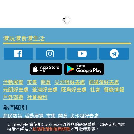
港玩港食港生活
活動展覽
市集
開倉
尖沙咀好去處
銅鑼灣好去處
元朗好去處
荃灣好去處
旺角好去處
社會
餐廳情報
戶外郊遊
社會福利
熱門類別
網民熱話
活動展覽
市集
開倉
尖沙咀好去處
銅鑼灣好去處
元朗好去處
荃灣好去處
旺角好去處
社會
U Lifestyle 會使用Cookies來改善您的網站體驗，請確定您同意
接受本網站之
私隱政策和使用條款
才可繼續瀏覽。
餐廳情報
戶外郊遊