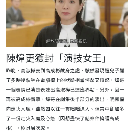
陳煒更獲封「演技女王」
昨晚，高淑樺去到高成彬藏身之處，駭然發現遭兒子騙
了多時後跌坐在電腦椅上的狀態相當愕然又憤怒，煒哥
一個表情已清楚表達出高淑樺已達臨界點。另外，因一
再被高成彬衝擊，煒哥在劇集後半部分的演出，明顯偏
向走火入魔，雖然如以往一貫咄咄逼人、但當中卻加多
了一份走火入魔及心急（因想盡快了結案件掩護高成
彬），極具層次感。