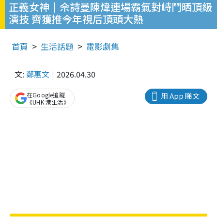
正義女神｜佘詩曼陳煒連場霸氣對峙鬥晒頂級
演技 齊獲推今年視后頂頭大熱
首頁
生活話題
電影劇集
文:
鄭惠文
2026.04.30
在Google追蹤
用 App 睇文
《UHK 港生活》