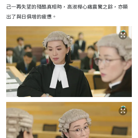
己一再失望的殘酷真相時，高淑樺心痛震驚之餘，亦顯
出了與日俱增的疲憊。