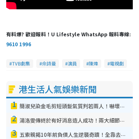
有料爆? 歡迎報料！U Lifestyle WhatsApp 報料專線:
9610 1996
TVB劇集
佘詩曼
演員
陳煒
電視劇
港生活人氣娛樂新聞
1
簡淑兒染金毛剪短頭髮氣質判若兩人！嚇壞老公麥大力都認唔出：「你做咩事？」
2
湯洛雯傳終於有好消息造人成功！兩大細節曝孕味極濃惹猜測：大肚婆先會咁！
3
五索親揭10年前負債人生逆襲奇蹟！全靠去一地方轉運後即遇上馬先生