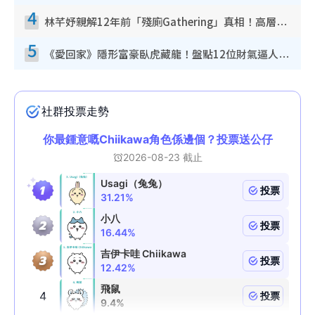
4
林芊妤親解12年前「殘廁Gathering」真相！高層解約一句話重創尊嚴至今拒返TVB
5
《愛回家》隱形富豪臥虎藏龍！盤點12位財氣逼人的有錢藝人：呢位靚女3億身家唔憂做