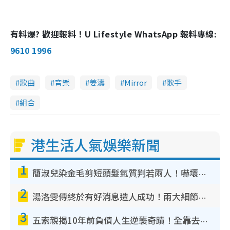
有料爆? 歡迎報料！U Lifestyle WhatsApp 報料專線:
9610 1996
歌曲
音樂
姜濤
Mirror
歌手
組合
港生活人氣娛樂新聞
1
簡淑兒染金毛剪短頭髮氣質判若兩人！嚇壞老公麥大力都認唔出：「你做咩事？」
2
湯洛雯傳終於有好消息造人成功！兩大細節曝孕味極濃惹猜測：大肚婆先會咁！
3
五索親揭10年前負債人生逆襲奇蹟！全靠去一地方轉運後即遇上馬先生