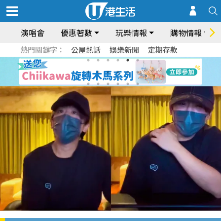
演唱會
優惠著數
玩樂情報
購物情報
熱門關鍵字：
公屋熱話
娛樂新聞
定期存款