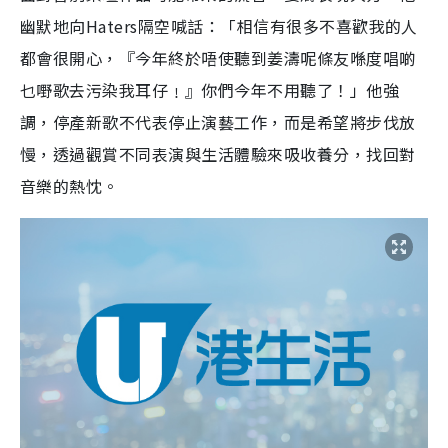
幽默地向Haters隔空喊話：「相信有很多不喜歡我的人
都會很開心，『今年終於唔使聽到姜濤呢條友喺度唱啲
乜嘢歌去污染我耳仔﹗』你們今年不用聽了！」他強
調，停產新歌不代表停止演藝工作，而是希望將步伐放
慢，透過觀賞不同表演與生活體驗來吸收養分，找回對
音樂的熱忱。