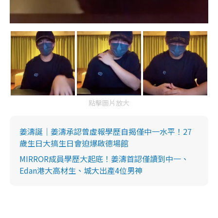
點擊圖片放大
姜濤誕｜姜濤承認曾虛報學歷自揭僅中一水平！27
歲生日大搞生日會迫爆啟德場館
MIRROR成員學歷大起底！姜濤首認僅讀到中一、
Edan港大高材生、城大出產4位男神