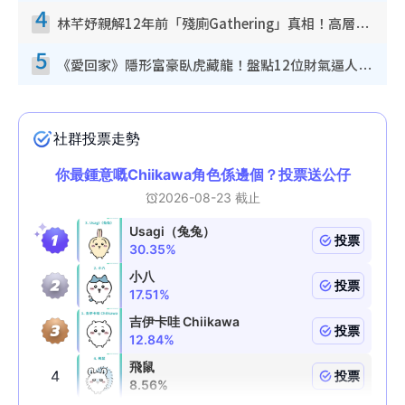
4
林芊妤親解12年前「殘廁Gathering」真相！高層解約一句話重創尊嚴至今拒返TVB
5
《愛回家》隱形富豪臥虎藏龍！盤點12位財氣逼人的有錢藝人：呢位靚女3億身家唔憂做