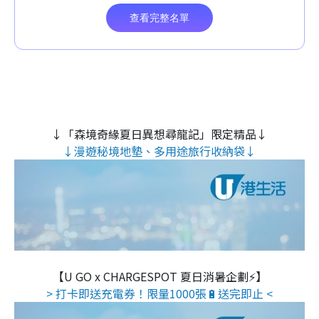
↓「森境奇緣夏日異想尋龍記」限定精品↓
↓漫遊秘境地墊、多用途旅行收納袋↓
【U GO x CHARGESPOT 夏日消暑企劃⚡】
> 打卡即送充電券！限量1000張🔋送完即止 <