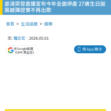
姜濤突發直播宣布今年全面停產 27歲生日拋
震撼彈證實不再出歌
首頁
生活話題
娛樂
文:
羅志宏
2026.05.01
在Google追蹤
用 App 睇文
《UHK 港生活》