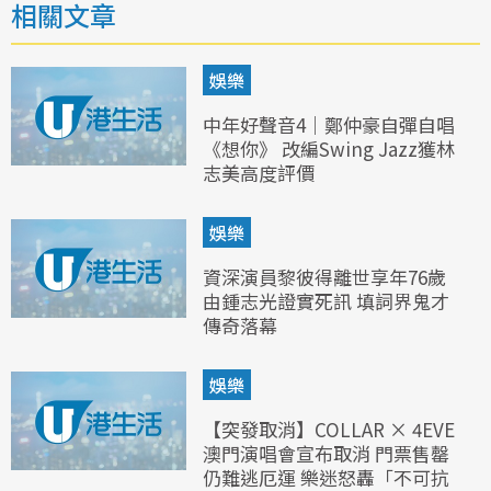
相關文章
娛樂
中年好聲音4｜鄭仲豪自彈自唱
《想你》 改編Swing Jazz獲林
志美高度評價
娛樂
資深演員黎彼得離世享年76歲
由鍾志光證實死訊 填詞界鬼才
傳奇落幕
娛樂
【突發取消】COLLAR × 4EVE
澳門演唱會宣布取消 門票售罄
仍難逃厄運 樂迷怒轟「不可抗