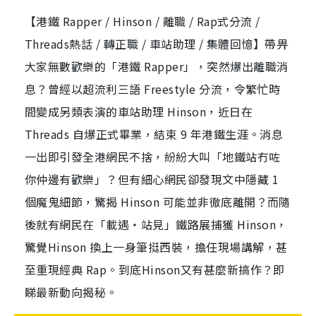
【港鐵 Rapper / Hinson / 離職 / Rap式分流 /
Threads熱話 / 轉正職 / 車站助理 / 集體回憶】帶畀
大家無數歡樂的「港鐵 Rapper」，突然爆出離職消
息？曾經以超流利三語 Freestyle 分流，令繁忙時
間變成另類表演的車站助理 Hinson，近日在
Threads 自爆正式畢業，結束 9 年港鐵生涯。消息
一出即引發全港網民不捨，紛紛大叫「地鐵站冇咗
你仲邊有歡樂」？但有細心網民卻發現文中隱藏 1
個魔鬼細節，驚揭 Hinson 可能並非徹底離開？而隨
後就有網民在「載遇‧站見」鐵路展捕獲 Hinson，
驚覺Hinson 換上一身筆挺西裝，擔任現場講解，甚
至重現經典 Rap。到底Hinson又有甚麼新搞作？即
睇最新動向揭秘。