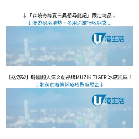
↓「森境奇緣夏日異想尋龍記」限定精品↓
↓漫遊秘境地墊、多用途旅行收納袋↓
【送您🐯】韓國超人氣文創品牌MUZIK TIGER 冰感風扇！
↓將萌虎嘅慵懶療癒帶返屋企↓