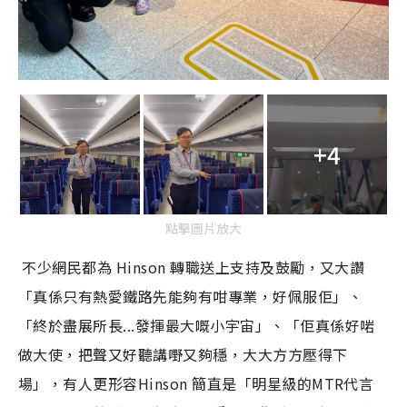
+4
點擊圖片放大
不少網民都為 Hinson 轉職送上支持及鼓勵，又大讚
「真係只有熱愛鐵路先能夠有咁專業，好佩服佢」、
「終於盡展所長...發揮最大嘅小宇宙」、「佢真係好啱
做大使，把聲又好聽講嘢又夠穩，大大方方壓得下
場」，有人更形容Hinson 簡直是「明星級的MTR代言