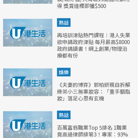
得 獎賞達標即獲$500
熱話
再培訓津貼熱門課程︱港人失業
欲申請政府津貼 每月最高$8000
政府請讀書！網上創業/物理治
療都有份
娛樂
《夫妻的博弈》郭柏妍親自拆解
綠茶小三無辜妝容：「重手胭脂
妝」落足心思有玄機
熱話
百萬富翁職業Top 5排名 1職業
竟高過律師排第3！專家︰93%