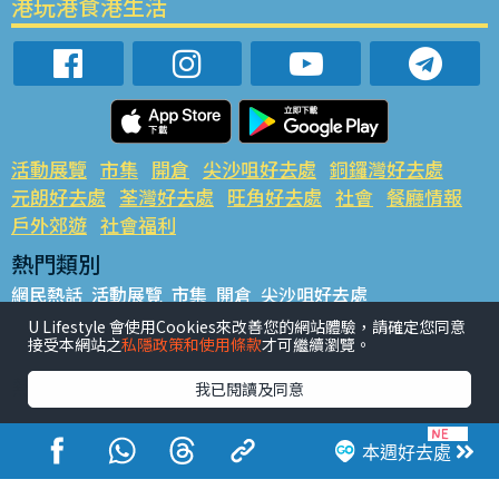
港玩港食港生活
活動展覽
市集
開倉
尖沙咀好去處
銅鑼灣好去處
元朗好去處
荃灣好去處
旺角好去處
社會
餐廳情報
戶外郊遊
社會福利
熱門類別
網民熱話
活動展覽
市集
開倉
尖沙咀好去處
銅鑼灣好去處
元朗好去處
荃灣好去處
旺角好去處
社會
U Lifestyle 會使用Cookies來改善您的網站體驗，請確定您同意
接受本網站之
私隱政策和使用條款
才可繼續瀏覽。
餐廳情報
戶外郊遊
熱門標籤
我已閱讀及同意
#UGO搵好去處
#人氣活動推介
#美食社群熱話
#親子玩樂好去處
#ULifestyle應用程式
#限時搶
本週好去處
#UJetso禮物放送
#ULifestyle商戶中心
#著數
#網絡熱話