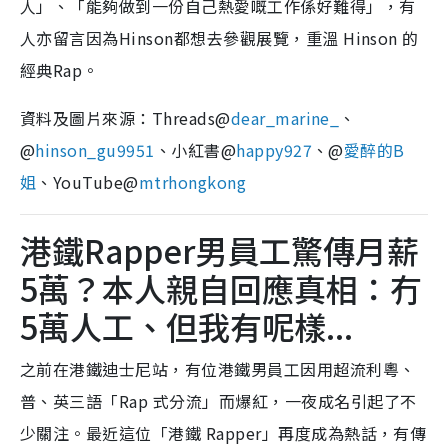
人」、「能夠做到一份自己熱愛嘅工作係好難得」，有
人亦留言因為Hinson都想去參觀展覽，重溫 Hinson 的
經典Rap。
資料及圖片來源：Threads@
dear_marine_
、
@
hinson_gu9951
、小紅書@
happy927
、@
愛醉的B
姐
、YouTube@
mtrhongkong
港鐵Rapper男員工驚傳月薪
5萬？本人親自回應真相：冇
5萬人工、但我有呢樣...
之前在港鐵迪士尼站，有位港鐵男員工因用超流利粵、
普、英三語「Rap 式分流」而爆紅，一夜成名引起了不
少關注。最近這位「港鐵 Rapper」再度成為熱話，有傳