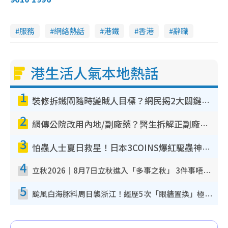
服務
網絡熱話
港鐵
香港
辭職
港生活人氣本地熱話
1
裝修拆鐵閘隨時變賊人目標？網民揭2大關鍵用途：裝新式等於白裝？附新舊鐵閘分別
2
網傳公院改用內地/副廠藥？醫生拆解正副廠分別 揭4類人換藥隨時出事
3
怕蟲人士夏日救星！日本3COINS爆紅驅蟲神器$45起 1招「全程免觸碰」輕鬆搞定小強
4
立秋2026｜8月7日立秋進入「多事之秋」 3件事唔做得！專家教6招開運 清枱頭／銀包納氣接好運
5
颱風白海豚料周日襲浙江！經歷5次「眼牆置換」極罕見 成登陸內地最長途颱風