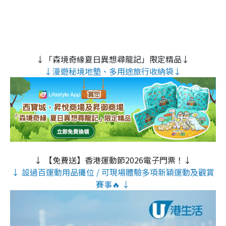
↓「森境奇緣夏日異想尋龍記」限定精品↓
↓漫遊秘境地墊、多用途旅行收納袋↓
↓ 【免費送】香港運動節2026電子門票！↓
↓ 設過百運動用品攤位 / 可現場體驗多項新穎運動及觀賞
賽事🔥 ↓