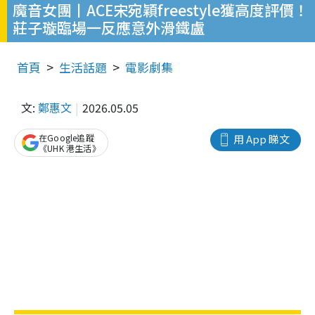
魔音女團丨ACE宋宛穎freestyle獲高度評價！
莊子璇臨場一反應意外滑鐵盧
首頁
生活話題
電影劇集
文:
鄭惠文
2026.05.05
在Google追蹤
用 App 睇文
《UHK 港生活》