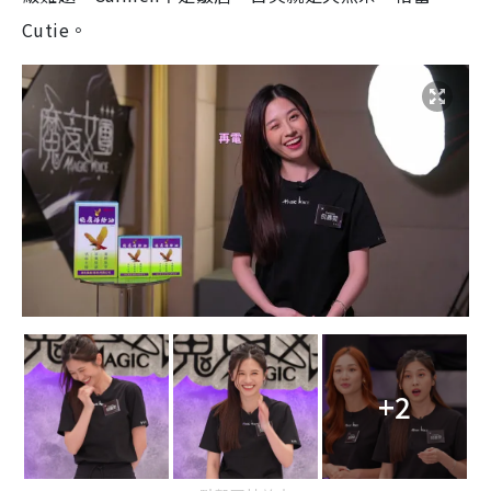
Cutie。
+2