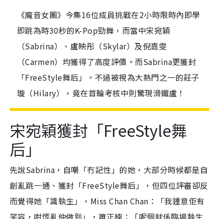
《魔音女團》今集16位成員挑戰在2小時限時內即學
即跳為時30秒的K-Pop勁舞，而當中宋宛穎
（Sabrina）、盧映彤（Skylar）及倪嘉雯
（Carmen）均獲得了高度評價。而Sabrina更獲封
「FreeStyle舞后」。不過被視為大熱門之一的莊子
璇（Hilary），竟在首輪考核中則驚現滑鐵盧！
宋宛穎獲封「FreeStyle舞
后」
先說Sabrina，自嘲「冇記性」的她，大部分時候都是自
創亂跳一通、獲封「FreeStyle舞后」，但四位評審卻反
而覺得她「識執生」，Miss Chan Chan：「我鍾意佢有
笑容，咁慌亂仲做到」，蕭正楠：「呢個就係臨場執生