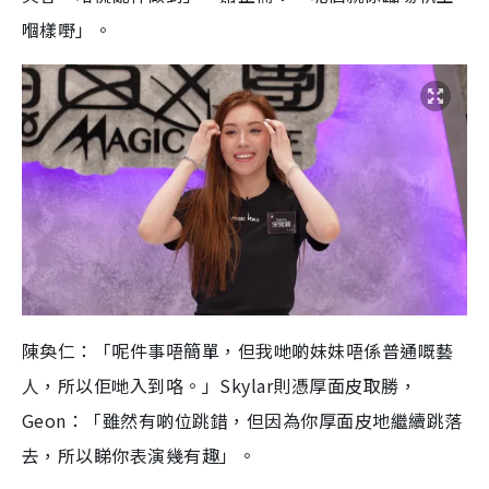
嗰樣嘢」。
陳奐仁：「呢件事唔簡單，但我哋啲妹妹唔係普通嘅藝
人，所以佢哋入到咯。」Skylar則憑厚面皮取勝，
Geon：「雖然有啲位跳錯，但因為你厚面皮地繼續跳落
去，所以睇你表演幾有趣」。