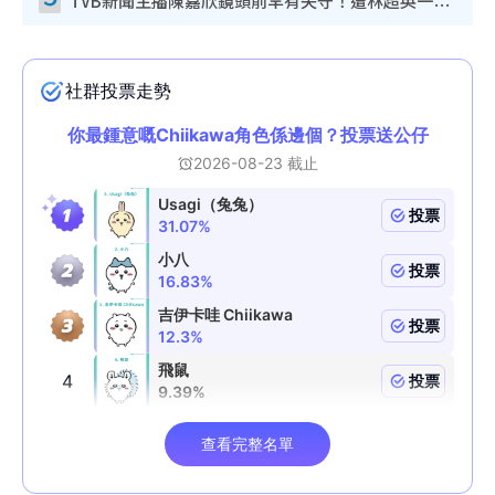
TVB新聞主播陳嘉欣鏡頭前罕有失守！遭林超英一句說話突襲嚇親當場大笑