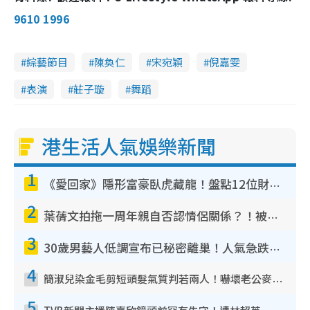
9610 1996
綜藝節目
陳奐仁
宋宛穎
倪嘉雯
表演
莊子璇
舞蹈
港生活人氣娛樂新聞
1
《愛回家》隱形富豪臥虎藏龍！盤點12位財氣逼人的有錢藝人：呢位靚女3億身家唔憂做
2
葉蒨文拍拖一周年親自否認情侶關係？！被質疑感情造假竟稱GM「普通同事」
3
30歲男藝人低調宣布已秘密離巢！人氣急跌變失蹤人口︰「這幾年過得並不容易」
4
簡淑兒染金毛剪短頭髮氣質判若兩人！嚇壞老公麥大力都認唔出：「你做咩事？」
5