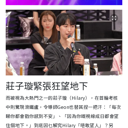
莊子璇緊張狂望地下
而被視為大熱門之一的莊子璇（Hilary），在首輪考核
中則驚現滑鐵盧，令導師Geon也替其捏一把汗：「每次
睇你都會戥你感到不安」、「因為你嘅視線成日都會望
住個地下。」到底因乜解究Hilary「唔敢望人」？另