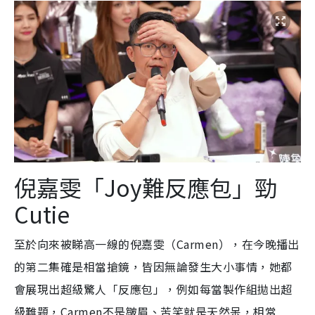
倪嘉雯「Joy難反應包」勁
Cutie
至於向來被睇高一線的倪嘉雯（Carmen），在今晚播出
的第二集確是相當搶鏡，皆因無論發生大小事情，她都
會展現出超級驚人「反應包」，例如每當製作組拋出超
級難題，Carmen不是皺眉、苦笑就是天然呆，相當