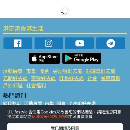
港玩港食港生活
活動展覽
市集
開倉
尖沙咀好去處
銅鑼灣好去處
元朗好去處
荃灣好去處
旺角好去處
社會
餐廳情報
戶外郊遊
社會福利
熱門類別
網民熱話
活動展覽
市集
開倉
尖沙咀好去處
銅鑼灣好去處
元朗好去處
荃灣好去處
旺角好去處
社會
U Lifestyle 會使用Cookies來改善您的網站體驗，請確定您同意
接受本網站之
私隱政策和使用條款
才可繼續瀏覽。
餐廳情報
戶外郊遊
熱門標籤
我已閱讀及同意