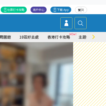
社群打卡攻略
商戶中心
下載 App
繁
简
周圍遊
18區好去處
香港打卡攻略
主題特集