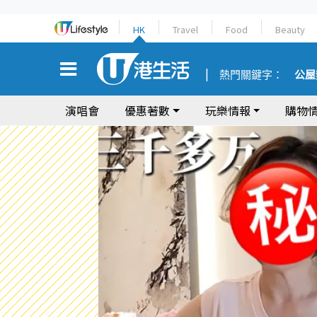
HK
Travel
Food
Beauty
熱門關鍵字：
公屋
演唱會
優惠著數
玩樂情報
購物