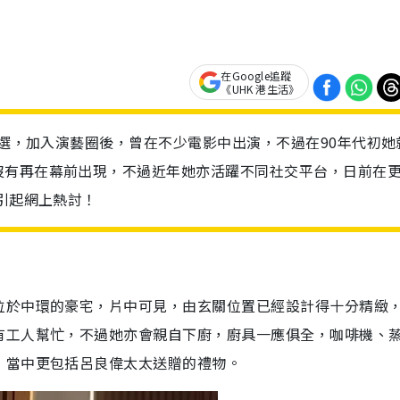
在Google追蹤
《UHK 港生活》
競選，加入演藝圈後，曾在不少電影中出演，不過在90年代初她
沒有再在幕前出現，不過近年她亦活躍不同社交平台，日前在
，引起網上熱討！
位於中環的豪宅，片中可見，由玄關位置已經設計得十分精緻
有工人幫忙，不過她亦會親自下廚，廚具一應俱全，咖啡機、
，當中更包括呂良偉太太送贈的禮物。