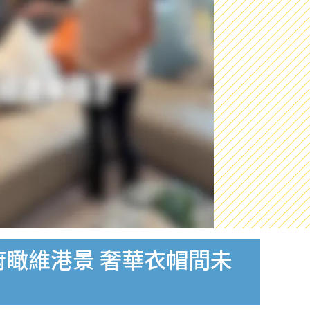
俯瞰維港景 奢華衣帽間未