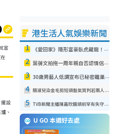
港生活人氣娛樂新聞
1
就宣
《愛回家》隱形富豪臥虎藏龍！盤點12位財氣逼人的有錢藝人：呢位靚女3億身家唔憂做
更在
2
葉蒨文拍拖一周年親自否認情侶關係？！被質疑感情造假竟稱GM「普通同事」
3
30歲男藝人低調宣布已秘密離巢！人氣急跌變失蹤人口︰「這幾年過得並不容易」
4
簡淑兒染金毛剪短頭髮氣質判若兩人！嚇壞老公麥大力都認唔出：「你做咩事？」
5
，擺設
TVB新聞主播陳嘉欣鏡頭前罕有失守！遭林超英一句說話突襲嚇親當場大笑
蒸爐、
U GO 本週好去處