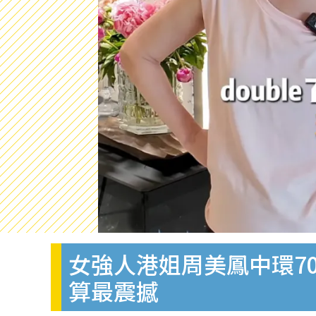
女強人港姐周美鳳中環7
算最震撼