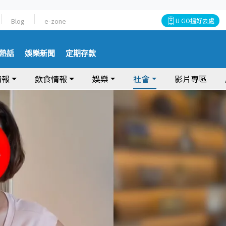
Blog
e-zone
U GO搵好去處
熱話
娛樂新聞
定期存款
情報
飲食情報
娛樂
社會
影片專區