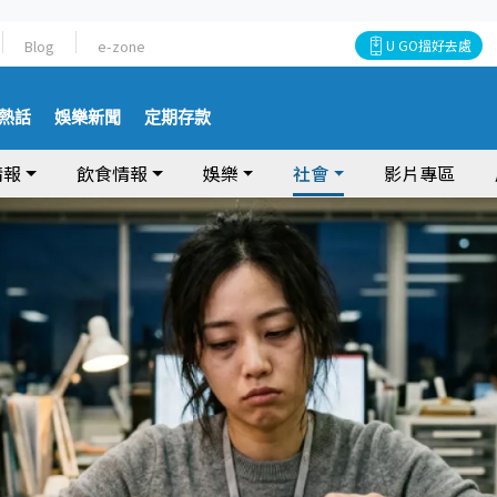
Blog
e-zone
U GO搵好去處
熱話
娛樂新聞
定期存款
情報
飲食情報
娛樂
社會
影片專區