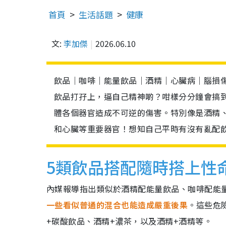
首頁
生活話題
健康
文:
李加傑
2026.06.10
飲品｜咖啡｜能量飲品｜酒精｜心臟病｜腦損
飲品打孖上，逼自己精神啲？咁樣分分鐘會搞
體各個器官造成不可逆的傷害。特別像是酒精
和心臟等重要器官！想知自己平時有沒有亂配
5類飲品搭配隨時搭上性
內媒報導指出類似於酒精配能量飲品、咖啡配能
一些看似普通的混合也能造成嚴重後果
。這些危
+碳酸飲品、酒精+濃茶，以及酒精+酒精等。