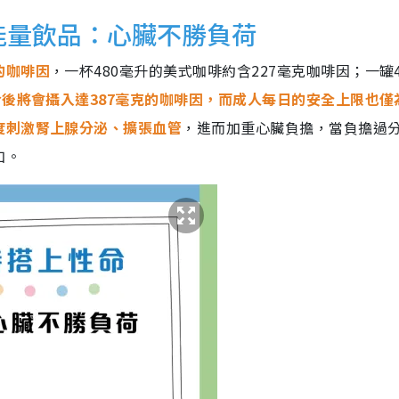
+能量飲品：心臟不勝負荷
的咖啡因
，一杯480毫升的美式咖啡約含227毫克咖啡因；一罐4
後將會攝入達387毫克的咖啡因，而成人每日的安全上限也僅為
度刺激腎上腺分泌、擴張血管
，進而加重心臟負擔，當負擔過
加。