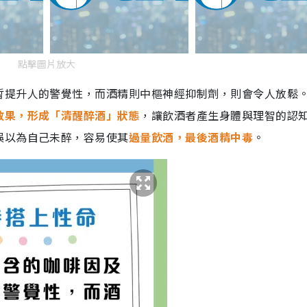
點擊圖片放大
暫提升人的警覺性，而酒精則中樞神經抑制劑，則會令人放鬆
效果，形成「清醒醉酒」狀態
，讓飲酒者產生身體與理智的認
誤以為自己未醉，容易使其
過量飲酒，最後酒精中毒
。