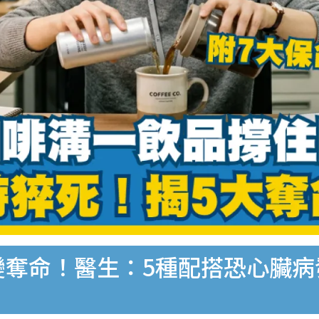
變奪命！醫生：5種配搭恐心臟病