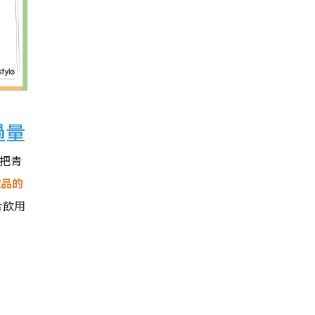
過量
究把青
飲品的
合飲用