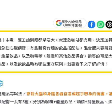
在Google追蹤
《UHK 港生活》
傷｜中毒｜返工攰到眼都擘唔大，就連飲咖啡都冇用，決定加
到急性心臟病發！有些新奇有趣的飲品搭配法，混合起來容易
、能量飲品，以及咖啡等，隨意和其他飲品調合，損害的可是
飲品，以及飲飲品時有哪些應守原則，就要看下文了解詳情！
命
量能品等喝法，
會對大腦和身腦各器官造成超乎想象的傷害，
險配搭一共有5種，分別為咖啡+能量飲品、酒精+能量飲品、