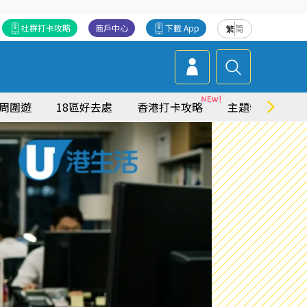
社群打卡攻略
商戶中心
下載 App
繁
简
周圍遊
18區好去處
香港打卡攻略
主題特集