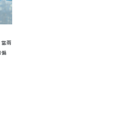
。當兩
知偏