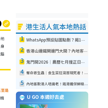
港生活人氣本地熱話
1
其他
WhatsApp預設貼圖點刪？揭1招「反向操作」還原簡潔介面 附3步實測教學
對身
2
香港山邊鐵閘邊門大開？內地客困惑意義何在！網民神回覆：呢種叫法理性防禦
大腦
3
鬼門開2026｜農曆七月撞正日全食特別邪？專家警告切忌做一事！揭4大禁忌+2招保平安
4
奪命寄生蟲｜食生菜狂瀉首現死者！疫潮惡化錄1.8萬宗病例 揭洗菜3大謬誤
5
內地客歎港人唔識老！揭港鐵保鮮級冷氣 港人求放過：咪投訴
甚至是
U GO 本週好去處
酒精