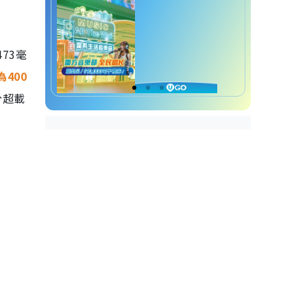
73毫
400
分超載