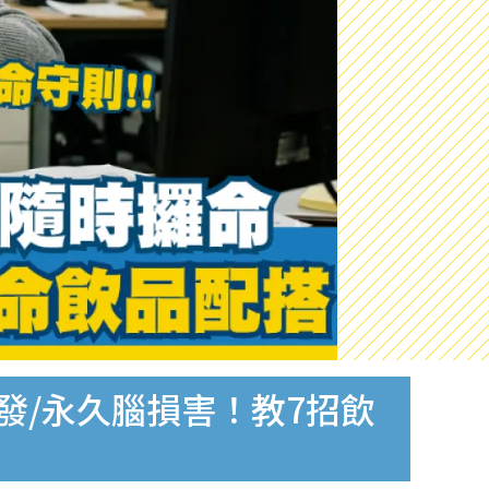
發/永久腦損害！教7招飲