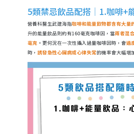
5類禁忌飲品配搭｜1.咖啡
營養科醫生武建海指
咖啡和能量飲物都含有大量
升的能量飲品則約有160毫克咖啡因，當
兩者混合
毫克
。更何況在一次性攝入過量咖啡因時，會
過
時，
誘發急性心臟病或心律失常
的機率會大幅增