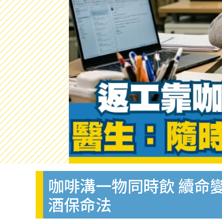
咖啡溝一物同時飲 續命
酒保命法