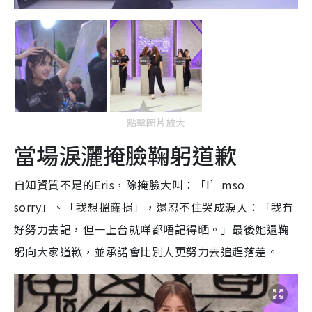
點擊圖片放大
當場淚灑掩臉鞠躬道歉
自知資質不足的Eris，除掩臉大叫：「I’mso
sorry」、「我想搵窿捐」，還忍不住哭成淚人：「我有
好努力去記，但一上台就咩都唔記得晒。」最後她還鞠
躬向大家道歉，並承諾會比別人更努力去追趕落差。