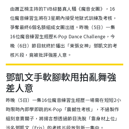
由蕭正楠主持的TVB綜藝真人騷《魔音女團》，16
位魔音練習生將在3星期內接受地獄式訓練及考核，
爭奪最終6個名額組成女團出道。昨晚（5日）一集
16位魔音練習生經歷K-Pop Dance Challenge，今
晚（6日）節目就終於播出「東張女神」鄧凱文的考
核片段，竟被批評強差人意。
鄧凱文手軟腳軟甩拍亂舞強
差人意
昨晚（5日）一集16位魔音練習生經歷一場需在短短2小
時限時內即學即跳的K-Pop「震撼性考核」，不過製作
組刻意賣關子，將揚言想透過節目洗脫「靠身材上位」
污名鄧凱文（Eris）的考核片段放到新一集中。