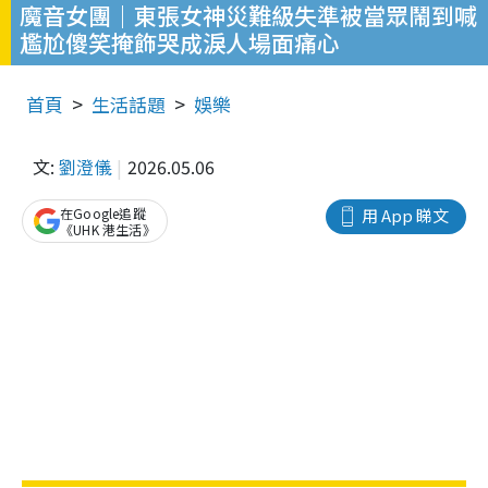
魔音女團｜東張女神災難級失準被當眾鬧到喊
尷尬傻笑掩飾哭成淚人場面痛心
首頁
生活話題
娛樂
文:
劉澄儀
2026.05.06
在Google追蹤
用 App 睇文
《UHK 港生活》