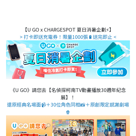
【U GO x CHARGESPOT 夏日消暑企劃⚡】
> 打卡即送充電券！限量1000張🔋送完即止 <
《U GO》請您去【名偵探柯南TV動畫播放30週年紀念
展】！
還原經典名場面📹＋30位角色同框📸＋原創限定感謝劇場
🍿