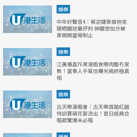
娛樂
中年好聲音4｜蔡宓婕穿旗袍克
服晒腿迷暈評判 伸腿想加分被
車婉婉當場制止
娛樂
江美儀直斥某港姐食嘢肉酸冇家
教！當事人手寫信曝光揭終極真
相
娛樂
古天樂演唱會｜古天樂首踏紅館
特訓賣萌花絮流出！昔日經典合
唱歌驚爆未必唱
娛樂