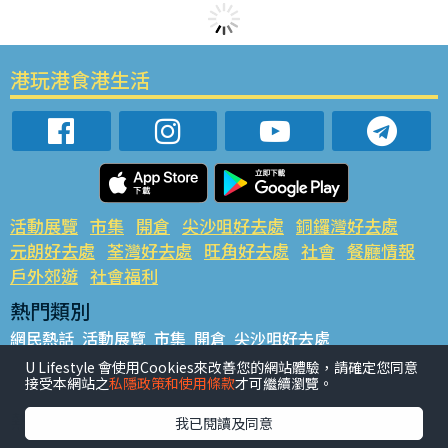
港玩港食港生活
活動展覽
市集
開倉
尖沙咀好去處
銅鑼灣好去處
元朗好去處
荃灣好去處
旺角好去處
社會
餐廳情報
戶外郊遊
社會福利
熱門類別
網民熱話
活動展覽
市集
開倉
尖沙咀好去處
銅鑼灣好去處
元朗好去處
荃灣好去處
旺角好去處
社會
U Lifestyle 會使用Cookies來改善您的網站體驗，請確定您同意
接受本網站之
私隱政策和使用條款
才可繼續瀏覽。
餐廳情報
戶外郊遊
熱門標籤
我已閱讀及同意
#UGO搵好去處
#人氣活動推介
#美食社群熱話