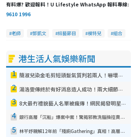
有料爆? 歡迎報料！U Lifestyle WhatsApp 報料專線:
9610 1996
老師
鄧凱文
綜藝節目
模特兒
組合
港生活人氣娛樂新聞
1
簡淑兒染金毛剪短頭髮氣質判若兩人！嚇壞老公麥大力都認唔出：「你做咩事？」
2
湯洛雯傳終於有好消息造人成功！兩大細節曝孕味極濃惹猜測：大肚婆先會咁！
3
8大最冇禮貌藝人名單被瘋傳！網民揭發明星真面目 一致數臭呢位係無品天花板？
4
銀行高層「沉船」爆案中案！驚揭邪教洗腦操控賣淫被吞600萬 幕後黑手講多錯多
5
林芊妤親解12年前「殘廁Gathering」真相！高層解約一句話重創尊嚴至今拒返TVB