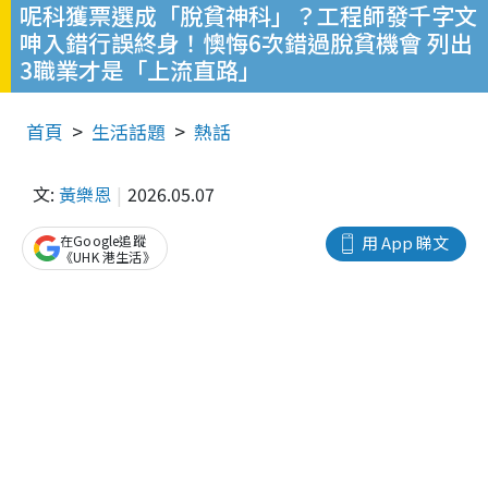
呢科獲票選成「脫貧神科」？工程師發千字文
呻入錯行誤終身！懊悔6次錯過脫貧機會 列出
3職業才是「上流直路」
首頁
生活話題
熱話
文:
黃樂恩
2026.05.07
在Google追蹤
用 App 睇文
《UHK 港生活》