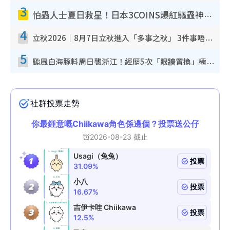
3
怕蟲人士夏日救星！日本3COINS爆紅驅蟲神器$45起 1招「全程免觸碰」輕鬆搞定小強
4
立秋2026｜8月7日立秋進入「多事之秋」 3件事唔做得！專家教6招開運 清枱頭／銀包納氣接好運
5
颱風白海豚料周日襲浙江！經歷5次「眼牆置換」極罕見 成登陸內地最長途颱風