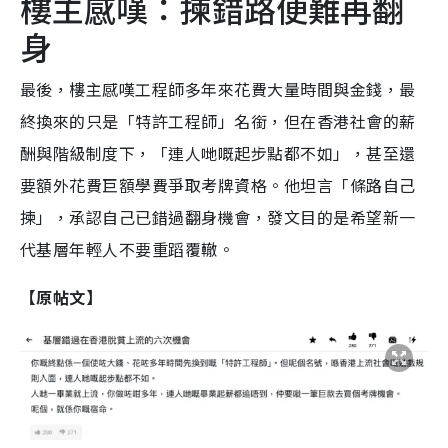
樓主感嘆：揀錯路便難再翻
身
最後，樓主感嘆工程師多年來花費大量時間與金錢，最
終換來的只是「特許工程師」名銜，但在香港社會的薪
酬與階級制度下，「連人哋嘅起步點都不如」，甚至還
要額外花費巨額學費爭取考牌資格。他坦言「條路自己
揀」，承認自己已錯過翻身機會，發文目的是希望新一
代基層年輕人不要重蹈覆轍。
【原帖文】