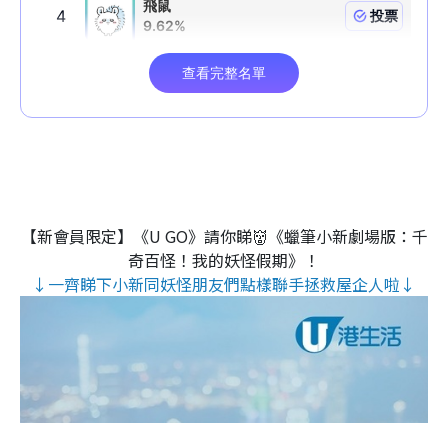
【新會員限定】《U GO》請你睇👹《蠟筆小新劇場版：千
奇百怪！我的妖怪假期》！
↓一齊睇下小新同妖怪朋友們點樣聯手拯救屋企人啦↓