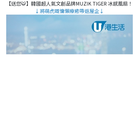
【送您🐯】韓國超人氣文創品牌MUZIK TIGER 冰感風扇！
↓將萌虎嘅慵懶療癒帶返屋企↓