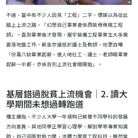
不過，當中有不少人因見「工程」二字，便誤以為從此
踏上上流之路，「幻想自己畢業會係西裝骨骨嘅工程
師」。直到畢業後才發現，屋宇裝備工程畢業生大多需
要落地盤工作，薪金亦遠低於護士及教師，他更自嘲
「份萬八蚊畢業起薪，連人哋社工、護士、老師嘅畢業
起薪一半都，亦係告別上流社會嘅開始」。
基層錯過脫貧上流機會｜2. 讀大
學期間未想過轉跑道
樓主續指，不少人大學一年級時已察覺不同學科的發展
方向差異，其他同學正學習心理學、解剖學等專業知識
時，自己卻面對熱力學、流體力學等工程科目。雖然當