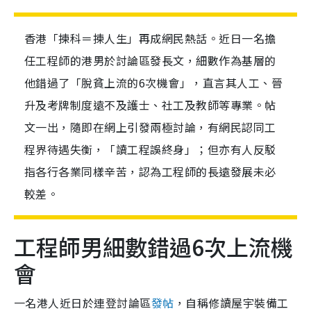
香港「揀科＝揀人生」再成網民熱話。近日一名擔
任工程師的港男於討論區發長文，細數作為基層的
他錯過了「脫貧上流的6次機會」，直言其人工、晉
升及考牌制度遠不及護士、社工及教師等專業。帖
文一出，隨即在網上引發兩極討論，有網民認同工
程界待遇失衡，「讀工程誤終身」；但亦有人反駁
指各行各業同樣辛苦，認為工程師的長遠發展未必
較差。
工程師男細數錯過6次上流機
會
一名港人近日於連登討論區
發帖
，自稱修讀屋宇裝備工