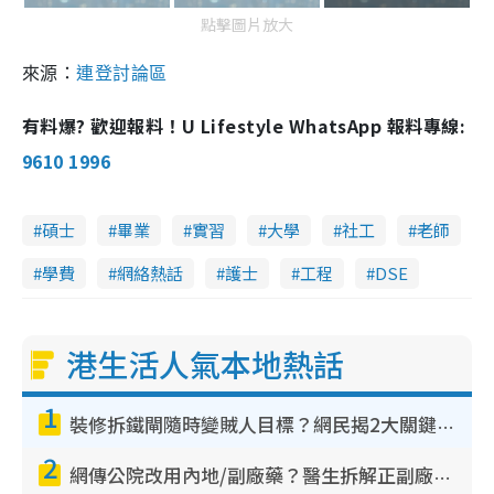
點擊圖片放大
來源：
連登討論區
有料爆? 歡迎報料！U Lifestyle WhatsApp 報料專線:
9610 1996
碩士
畢業
實習
大學
社工
老師
學費
網絡熱話
護士
工程
DSE
港生活人氣本地熱話
1
裝修拆鐵閘隨時變賊人目標？網民揭2大關鍵用途：裝新式等於白裝？附新舊鐵閘分別
2
網傳公院改用內地/副廠藥？醫生拆解正副廠分別 揭4類人換藥隨時出事