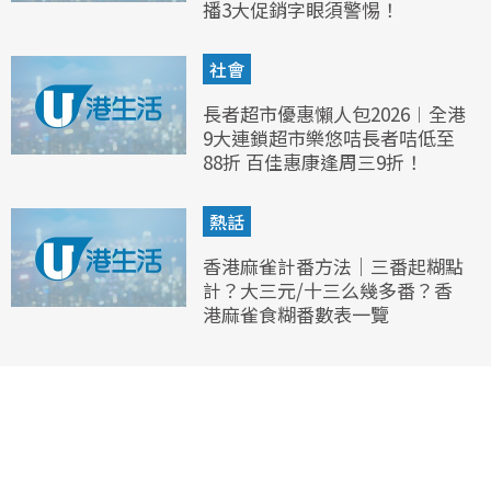
播3大促銷字眼須警惕！
社會
長者超市優惠懶人包2026︱全港
9大連鎖超市樂悠咭長者咭低至
88折 百佳惠康逢周三9折！
熱話
香港麻雀計番方法｜三番起糊點
計？大三元/十三么幾多番？香
港麻雀食糊番數表一覽