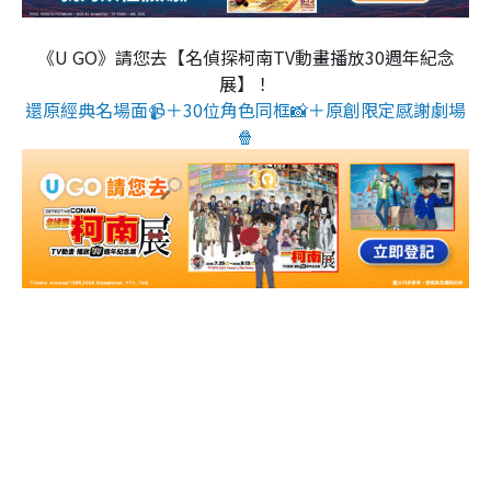
《U GO》請您去【名偵探柯南TV動畫播放30週年紀念
展】！
還原經典名場面📹＋30位角色同框📸＋原創限定感謝劇場
🍿