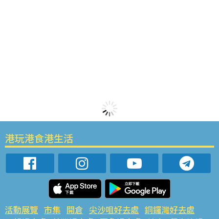
港玩港食港生活
活動展覽
市集
開倉
尖沙咀好去處
銅鑼灣好去處