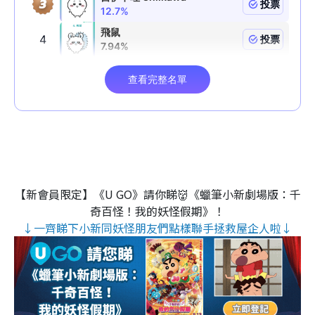
【新會員限定】《U GO》請你睇👹《蠟筆小新劇場版：千
奇百怪！我的妖怪假期》！
↓一齊睇下小新同妖怪朋友們點樣聯手拯救屋企人啦↓