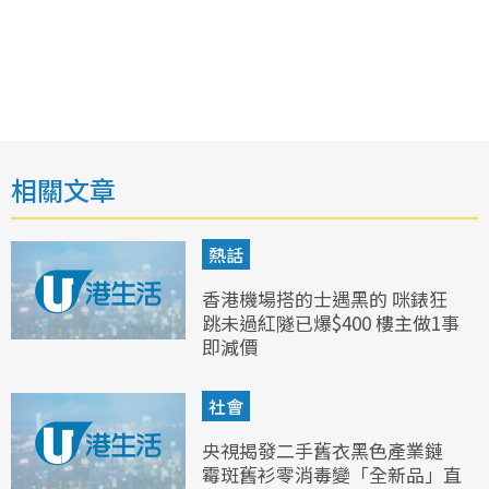
相關文章
熱話
香港機場搭的士遇黑的 咪錶狂
跳未過紅隧已爆$400 樓主做1事
即減價
社會
央視揭發二手舊衣黑色產業鏈
霉斑舊衫零消毒變「全新品」直