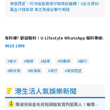
東張西望｜何沛珈直搗灣仔咖啡店雞棚！4友合資80
萬血汗錢蒸發 事主現身反擊冇呃錢
有料爆? 歡迎報料！U Lifestyle WhatsApp 報料專線:
9610 1996
會計
咖啡
結業
核數師
銀行
欺詐罪
新蒲崗
灣仔
東張西望
港生活人氣娛樂新聞
1
簡淑兒染金毛剪短頭髮氣質判若兩人！嚇壞老公麥大力都認唔出：「你做咩事？」