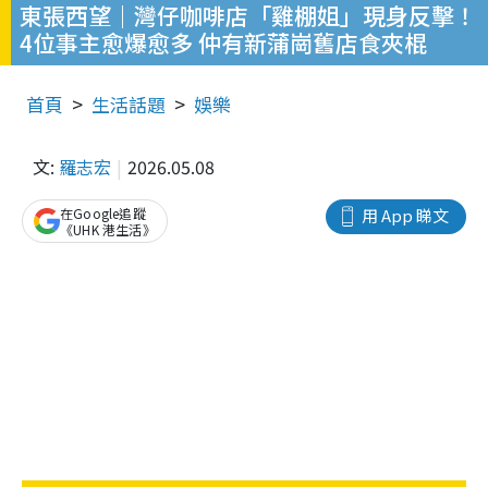
東張西望｜灣仔咖啡店「雞棚姐」現身反擊！
4位事主愈爆愈多 仲有新蒲崗舊店食夾棍
首頁
生活話題
娛樂
文:
羅志宏
2026.05.08
在Google追蹤
用 App 睇文
《UHK 港生活》