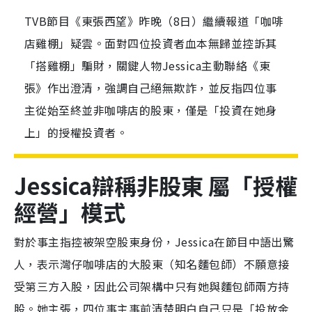
TVB節目《東張西望》昨晚（8日）繼續報道「咖啡
店雞棚」疑雲。面對四位投資者血本無歸並控訴其
「搭雞棚」騙財，關鍵人物Jessica主動聯絡《東
張》作出澄清，強調自己絕無欺詐，並反指四位事
主從始至終並非咖啡店的股東，僅是「投資在她身
上」的授權投資者。
Jessica辯稱非股東 屬「授權
經營」模式
對於事主指控被架空股東身份，Jessica在節目中語出驚
人，表示灣仔咖啡店的大股東（知名麵包師）不願意接
受第三方入股，因此公司架構中只有她與麵包師兩方持
股。她主張，四位事主事前清楚明白自己只是「投放金