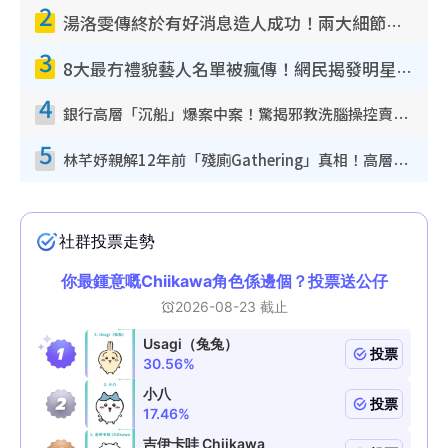
2
湯洛雯傳終於有好消息造人成功！兩大細節曝孕味極濃惹猜測：大肚婆先會咁！
3
8大最冇禮貌藝人名單被瘋傳！網民揭發明星真面目 一致數臭呢位係無品天花板？
4
銀行高層「沉船」爆案中案！驚揭邪教洗腦操控賣淫被吞600萬 幕後黑手講多錯多
5
林芊妤親解12年前「殘廁Gathering」真相！高層解約一句話重創尊嚴至今拒返TVB