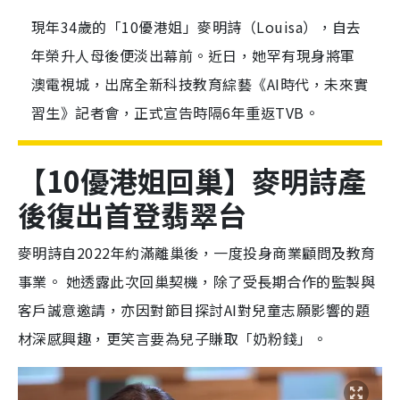
現年34歲的「10優港姐」麥明詩（Louisa），自去
年榮升人母後便淡出幕前。近日，她罕有現身將軍
澳電視城，出席全新科技教育綜藝《AI時代，未來實
習生》記者會，正式宣告時隔6年重返TVB。
【10優港姐回巢】麥明詩產
後復出首登翡翠台
麥明詩自2022年約滿離巢後，一度投身商業顧問及教育
事業。 她透露此次回巢契機，除了受長期合作的監製與
客戶誠意邀請，亦因對節目探討AI對兒童志願影響的題
材深感興趣，更笑言要為兒子賺取「奶粉錢」。