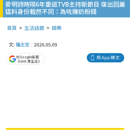
麥明詩時隔6年重返TVB主持新節目 復出回巢
猛料身份截然不同：為咗賺奶粉錢
首頁
生活話題
娛樂
文:
羅志宏
2026.05.09
在Google追蹤
用 App 睇文
《UHK 港生活》