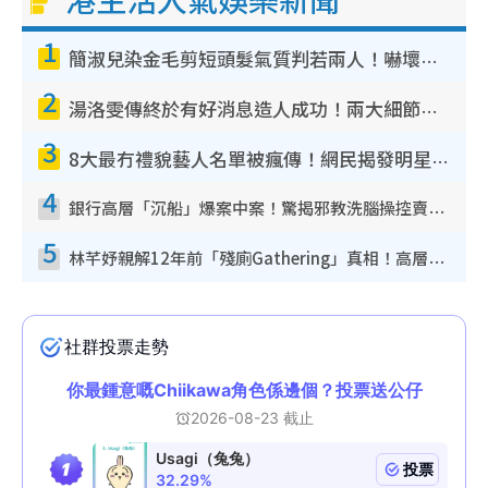
1
簡淑兒染金毛剪短頭髮氣質判若兩人！嚇壞老公麥大力都認唔出：「你做咩事？」
2
湯洛雯傳終於有好消息造人成功！兩大細節曝孕味極濃惹猜測：大肚婆先會咁！
3
8大最冇禮貌藝人名單被瘋傳！網民揭發明星真面目 一致數臭呢位係無品天花板？
4
銀行高層「沉船」爆案中案！驚揭邪教洗腦操控賣淫被吞600萬 幕後黑手講多錯多
5
林芊妤親解12年前「殘廁Gathering」真相！高層解約一句話重創尊嚴至今拒返TVB