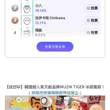
【送您🐯】韓國超人氣文創品牌MUZIK TIGER 冰感風扇！
↓將萌虎嘅慵懶療癒帶返屋企↓