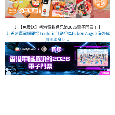
↓ 【免費送】香港電腦通訊節2026電子門票！↓
↓ 首創舊電腦即場Trade-in計劃🧑‍💻Fubon Angels海外成
員將現身✨ ↓