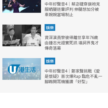
中年好聲音4｜蔡宓婕穿旗袍克
服晒腿迷暈評判 伸腿想加分被
車婉婉當場制止
娛樂
資深演員黎彼得離世享年76歲
由鍾志光證實死訊 填詞界鬼才
傳奇落幕
娛樂
中年好聲音4｜鄭家聲挑戰《愛
是懷疑》首次爆Rap 臨危不亂一
腳踢開耳機獲讚「好型」