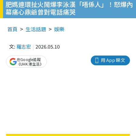
肥媽連環扯火鬧爆李泳漢「唔係人」！怒爆內
幕痛心鼎爺曾對電話痛哭
首頁
生活話題
娛樂
文:
羅志宏
2026.05.10
在Google追蹤
用 App 睇文
《UHK 港生活》