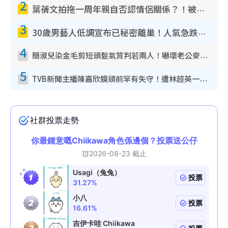
2
葉蒨文拍拖一周年親自否認情侶關係？！被質疑感情造假竟稱GM「普通同事」
3
30歲男藝人低調宣布已秘密離巢！人氣急跌變失蹤人口︰「這幾年過得並不容易」
4
簡淑兒染金毛剪短頭髮氣質判若兩人！嚇壞老公麥大力都認唔出：「你做咩事？」
5
TVB新聞主播陳嘉欣鏡頭前罕有失守！遭林超英一句說話突襲嚇親當場大笑