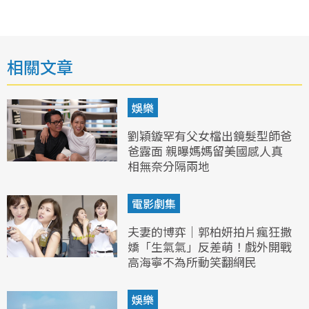
相關文章
娛樂
劉穎鏇罕有父女檔出鏡髮型師爸
爸露面 親曝媽媽留美國感人真
相無奈分隔兩地
電影劇集
夫妻的博弈｜郭柏妍拍片瘋狂撒
嬌「生氣氣」反差萌！戲外開戰
高海寧不為所動笑翻網民
娛樂