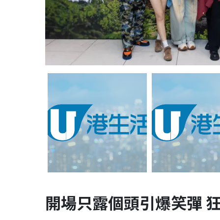
開場只露個頭引爆笑彈 