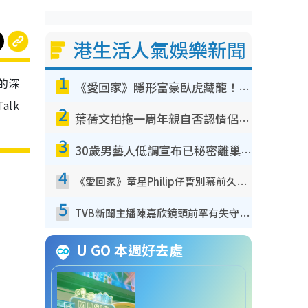
港生活人氣娛樂新聞
1
的深
《愛回家》隱形富豪臥虎藏龍！盤點12位財氣逼人的有錢藝人：呢位靚女3億身家唔憂做
alk
2
葉蒨文拍拖一周年親自否認情侶關係？！被質疑感情造假竟稱GM「普通同事」
3
30歲男藝人低調宣布已秘密離巢！人氣急跌變失蹤人口︰「這幾年過得並不容易」
4
《愛回家》童星Philip仔暫別幕前久違現身！15歲近況暴風長高蛻變帥氣少男
5
TVB新聞主播陳嘉欣鏡頭前罕有失守！遭林超英一句說話突襲嚇親當場大笑
U GO 本週好去處