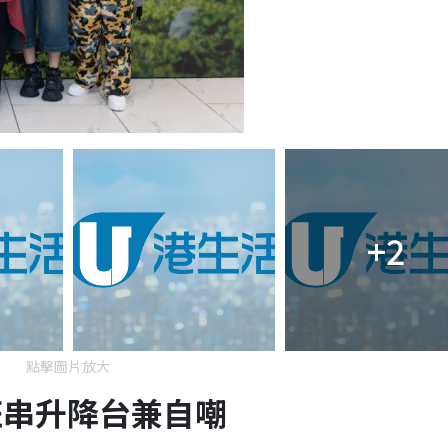
+2
點擊圖片放大
狂串升降台兼自嘲