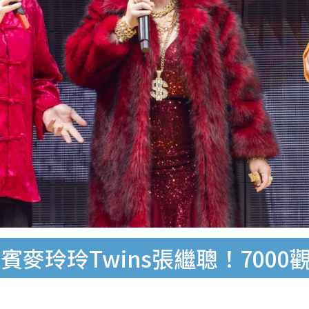
麥玲玲Twins張繼聰！7000