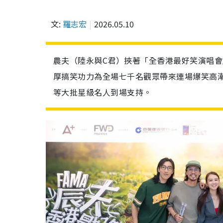
文:
羅志宏
2026.05.10
農夫（陸永與C君）挾著「全香港最好笑演唱
厚搞笑功力為全場七千名觀眾帶來連場爆笑高潮，吸引容
等大批星級名人到場支持。