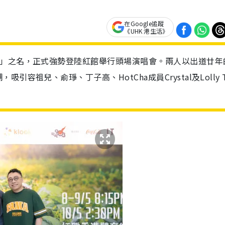
在Google追蹤
《UHK 港生活》
會」之名，正式強勢登陸紅館舉行頭場演唱會。兩人以出道廿年
祖兒、俞琤、丁子高、HotCha成員Crystal及Lolly T