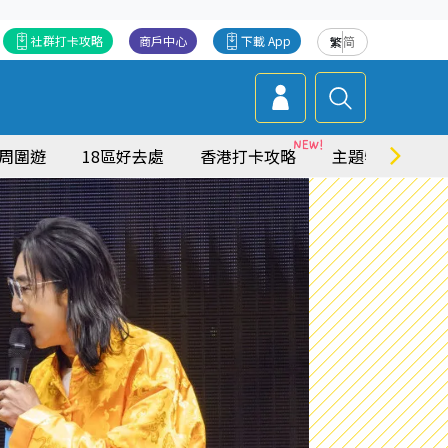
社群打卡攻略
商戶中心
下載 App
繁
简
周圍遊
18區好去處
香港打卡攻略
主題特集