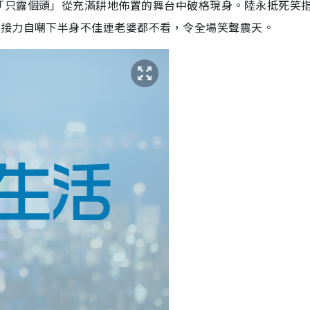
「只露個頭」從充滿耕地佈置的舞台中破格現身。陸永抵死笑
即接力自嘲下半身不佳連老婆都不看，令全場笑聲震天。