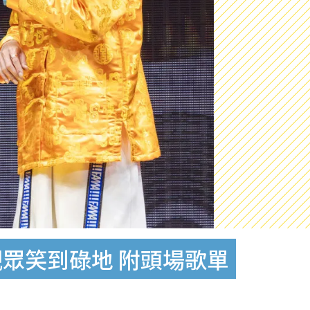
觀眾笑到碌地 附頭場歌單