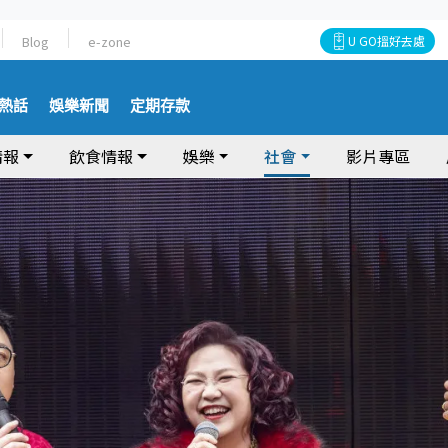
Blog
e-zone
U GO搵好去處
熱話
娛樂新聞
定期存款
情報
飲食情報
娛樂
社會
影片專區