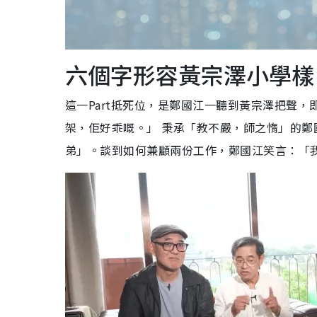
六個字形容黃宗澤小學樣
這一Part抵死位，是鄭國江一聽到黃宗澤把聲，
架，佢好乖嘅。」 秉承「教不嚴，師之惰」的
弟」。談到如何兼顧兩份工作，鄭國江笑言：「