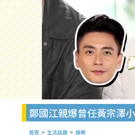
鄭國江親爆曾任黃宗澤小
首頁
生活話題
娛樂