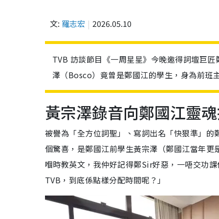
文:
羅志宏
2026.05.10
TVB 訪談節目《一周星星》今晚邀得詞壇巨
澤（Bosco）竟曾是鄭國江的學生，身為前班
黃宗澤錄音向鄭國江靈魂
被譽為「全方位詞聖」、寫詞出名「快狠準」的
個驚喜，是鄭國江前學生黃宗澤（鄭國江當年更是
嗰時教英文，我仲好記得鄭Sir好惡，一唔交功課
TVB，到底係點樣分配時間呢？」