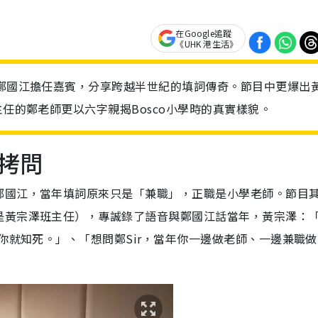
在Google追蹤
《UHK 港生活》
匠鄭國江擔任嘉賓，分享跨越半世紀的填詞傳奇。節目中更爆出
主任的鄭老師更以六字親揭Bosco小學時的真實樣貌。
拷問
鄭國江，當年填詞原來只是「兼職」，正職是小學老師。節目
黃宗澤班主任），專誠錄了語音與鄭國江話當年，黃宗澤：「鄭
你就知死。」、「想問鄭Sir，當年你一邊做老師、一邊兼職做