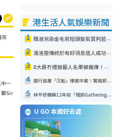
港生活人氣娛樂新聞
1
黃宗
簡淑兒染金毛剪短頭髮氣質判若兩人！嚇壞老公麥大力都認唔出：「你做咩事？」
2
湯洛雯傳終於有好消息造人成功！兩大細節曝孕味極濃惹猜測：大肚婆先會咁！
3
8大最冇禮貌藝人名單被瘋傳！網民揭發明星真面目 一致數臭呢位係無品天花板？
4
銀行高層「沉船」爆案中案！驚揭邪教洗腦操控賣淫被吞600萬 幕後黑手講多錯多
其中一
5
Sir
林芊妤親解12年前「殘廁Gathering」真相！高層解約一句話重創尊嚴至今拒返TVB
U GO 本週好去處