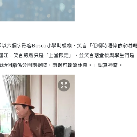
即以六個字形容Bosco小學時模樣，笑言「佢嗰時唔係依家咁
鄭國江，笑言嚴肅只是「上堂限定」，並笑言落堂後與學生們是
我哋個腦係分開兩邊嘅，兩邊可輪流休息。」認真神奇。