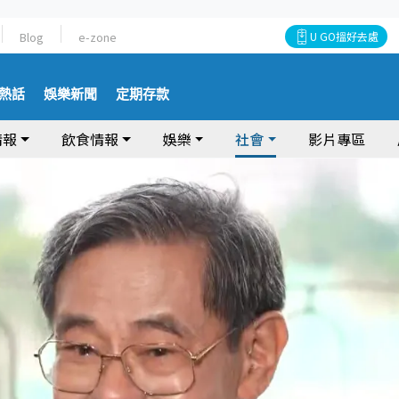
Blog
e-zone
U GO搵好去處
熱話
娛樂新聞
定期存款
情報
飲食情報
娛樂
社會
影片專區