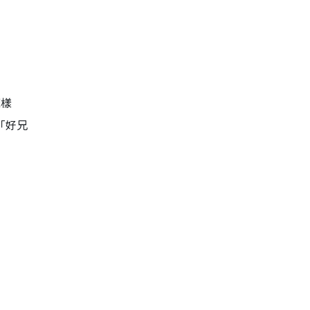
嘅樣
「好兄