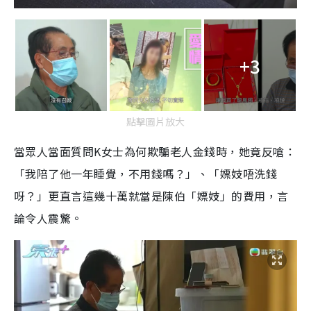
+3
點擊圖片放大
當眾人當面質問K女士為何欺騙老人金錢時，她竟反嗆：
「我陪了他一年睡覺，不用錢嗎？」、「
嫖妓唔洗錢
呀？
」更直言這幾十萬就當是陳伯「嫖妓」的費用，言
論令人震驚。