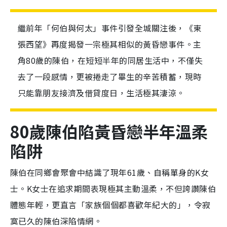
繼前年「何伯與何太」事件引發全城關注後，《東
張西望》再度揭發一宗極其相似的黃昏戀事件。主
角80歲的陳伯，在短短半年的同居生活中，不僅失
去了一段感情，更被捲走了畢生的辛苦積蓄，現時
只能靠朋友接濟及借貸度日，生活極其淒涼。
80歲陳伯陷黃昏戀半年
溫柔
陷阱
陳伯在同鄉會聚會中結識了現年61歲、自稱單身的K女
士。K女士在追求期間表現極其主動溫柔，不但誇讚陳伯
體態年輕，更直言「家族個個都喜歡年紀大的」，令寂
寞已久的陳伯深陷情網。