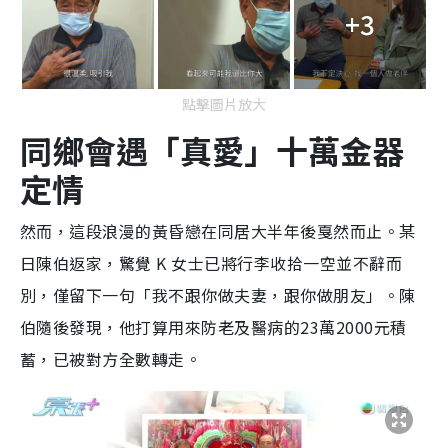
+3
點擊圖片放大
同鄉會遇「真愛」十萬金器
定情
然而，這段浪漫的黃昏戀在同居大半年後戛然而止。某
日陳伯返家，驚覺 K 女士已將行李收拾一空並不辭而
別，僅留下一句「我不跟你做夫妻，跟你做朋友」。陳
伯隨後發現，他打算用來防老及醫病的23萬2000元積
蓄，已被對方全數轉走。