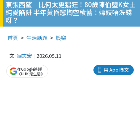
東張西望｜比何太更猖狂！80歲陳伯墮K女士
純愛陷阱 半年黃昏戀掏空積蓄：嫖妓唔洗錢
呀？
首頁
生活話題
娛樂
文:
羅志宏
2026.05.11
在Google追蹤
用 App 睇文
《UHK 港生活》