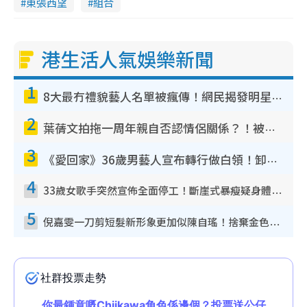
東張西望
組合
港生活人氣娛樂新聞
1
8大最冇禮貌藝人名單被瘋傳！網民揭發明星真面目 一致數臭呢位係無品天花板？
2
葉蒨文拍拖一周年親自否認情侶關係？！被質疑感情造假竟稱GM「普通同事」
3
《愛回家》36歲男藝人宣布轉行做白領！卸下藝人身份回歸素人平淡生活
4
33歲女歌手突然宣佈全面停工！斷崖式暴瘦疑身體亮紅燈！聲明曝︰將暫時淡出
5
倪嘉雯一刀剪短髮新形象更加似陳自瑤！捨棄金色長髮造型氣質大變超驚喜