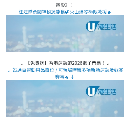
電影》！
汪汪隊勇闖神秘恐龍島🦖火山爆發極限救援🔥
↓ 【免費送】香港運動節2026電子門票！↓
↓ 設過百運動用品攤位 / 可現場體驗多項新穎運動及觀賞
賽事🔥 ↓