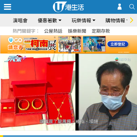
演唱會
優惠著數
玩樂情報
購物情報
熱門關鍵字：
公屋熱話
娛樂新聞
定期存款