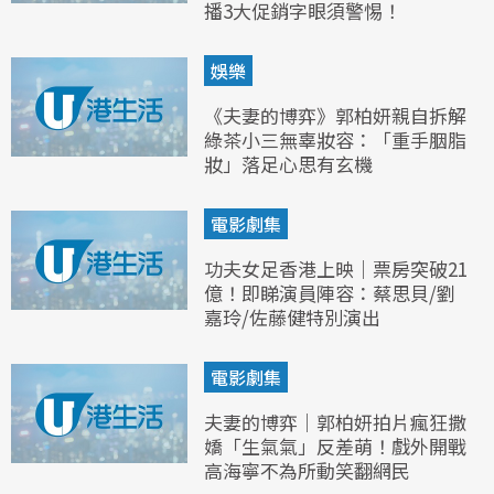
播3大促銷字眼須警惕！
娛樂
《夫妻的博弈》郭柏妍親自拆解
綠茶小三無辜妝容：「重手胭脂
妝」落足心思有玄機
電影劇集
功夫女足香港上映｜票房突破21
億！即睇演員陣容：蔡思貝/劉
嘉玲/佐藤健特別演出
電影劇集
夫妻的博弈｜郭柏妍拍片瘋狂撒
嬌「生氣氣」反差萌！戲外開戰
高海寧不為所動笑翻網民