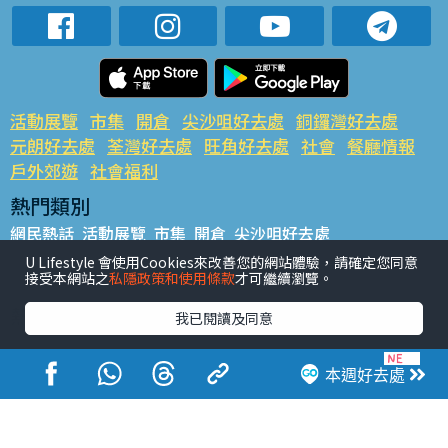
活動展覽
市集
開倉
尖沙咀好去處
銅鑼灣好去處
元朗好去處
荃灣好去處
旺角好去處
社會
餐廳情報
戶外郊遊
社會福利
熱門類別
網民熱話
活動展覽
市集
開倉
尖沙咀好去處
銅鑼灣好去處
元朗好去處
荃灣好去處
旺角好去處
社會
U Lifestyle 會使用Cookies來改善您的網站體驗，請確定您同意
接受本網站之
私隱政策和使用條款
才可繼續瀏覽。
餐廳情報
戶外郊遊
熱門標籤
我已閱讀及同意
#UGO搵好去處
#人氣活動推介
#美食社群熱話
#親子玩樂好去處
#ULifestyle應用程式
#限時搶
本週好去處
#UJetso禮物放送
#ULifestyle商戶中心
#著數
#網絡熱話
香港經濟日報版權所有©2026