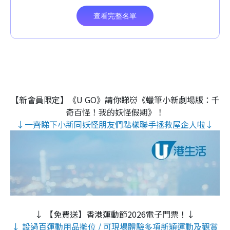
【新會員限定】《U GO》請你睇👹《蠟筆小新劇場版：千
奇百怪！我的妖怪假期》！
↓一齊睇下小新同妖怪朋友們點樣聯手拯救屋企人啦↓
↓ 【免費送】香港運動節2026電子門票！↓
↓ 設過百運動用品攤位 / 可現場體驗多項新穎運動及觀賞