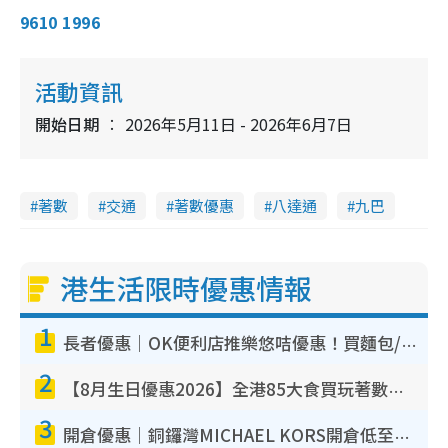
9610 1996
活動資訊
開始日期
2026年5月11日 - 2026年6月7日
著數
交通
著數優惠
八達通
九巴
港生活限時優惠情報
1
長者優惠｜OK便利店推樂悠咭優惠！買麵包/牛奶/保健品拍卡即減
2
【8月生日優惠2026】全港85大食買玩著數攻略 自助餐/火鍋放題同行免費＋誠品/DONKI送現金券
3
開倉優惠｜銅鑼灣MICHAEL KORS開倉低至17折！直擊$500起買手袋/銀包/鞋款 必買經典Jet Set系列