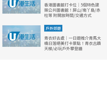
香港圖書館打卡位｜5個特色建
築公共圖書館！屏山/南丫島/赤
柱等 附開放時間/交通方式
戶外郊遊
青衣好去處｜一日遊推介青馬大
橋日落絕美打卡景點！青衣古蹟
天梯/必玩戶外攀登牆