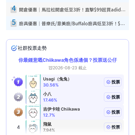
4
開倉優惠｜馬拉松開倉低至3折！直擊$99起買adidas／New Balance／Puma鞋款 STANLEY保溫杯劈價至$119起
5
廚具優惠｜普樂氏/意美廚/Buffalo廚具低至3折！$89起買煎鍋／炒鑊／個人鍋 同場小家電激減至$99起