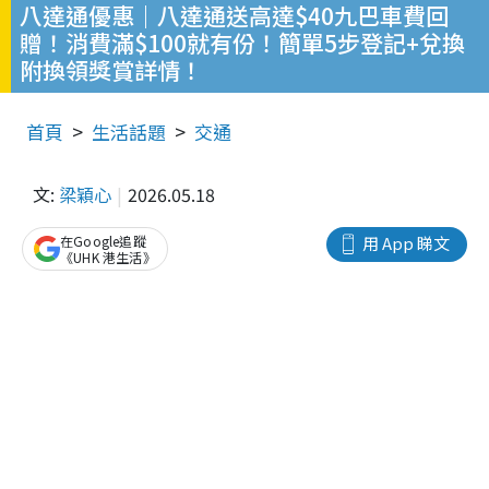
八達通優惠｜八達通送高達$40九巴車費回
贈！消費滿$100就有份！簡單5步登記+兌換
附換領獎賞詳情！
首頁
生活話題
交通
文:
梁穎心
2026.05.18
在Google追蹤
用 App 睇文
《UHK 港生活》