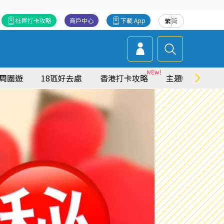
社群打卡攻略
商戶中心
下載 App
繁
简
周圍遊
18區好去處
香港打卡攻略
主題特集