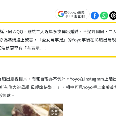
在Google追蹤
《UHK 港生活》
翌年誕下囡囡QQ，雖然二人近年多次傳出婚變，不過對囡囡，二
為媽媽送上驚喜，「愛女萬事足」的Yoyo事後在IG晒出母
王浩信更罕有「有表示」！
慶祝相片，而陳自瑤亦不例外。Yoyo在Instagram上晒
所有偉大的母親 母親節快樂！ 」，相中可見Yoyo手上拿著黃
形氣球。