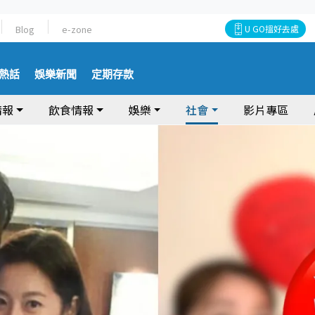
Blog
e-zone
U GO搵好去處
熱話
娛樂新聞
定期存款
情報
飲食情報
娛樂
社會
影片專區