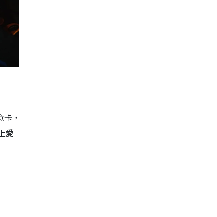
心意卡，
上愛