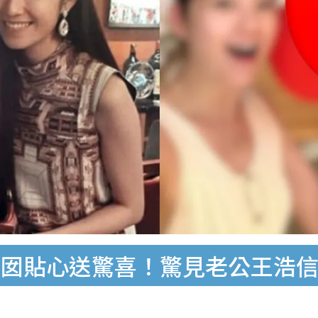
囡囡貼心送驚喜！驚見老公王浩