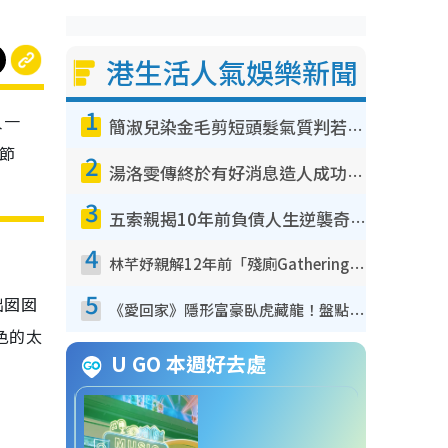
港生活人氣娛樂新聞
1
人一
簡淑兒染金毛剪短頭髮氣質判若兩人！嚇壞老公麥大力都認唔出：「你做咩事？」
親節
2
湯洛雯傳終於有好消息造人成功！兩大細節曝孕味極濃惹猜測：大肚婆先會咁！
3
五索親揭10年前負債人生逆襲奇蹟！全靠去一地方轉運後即遇上馬先生
4
林芊妤親解12年前「殘廁Gathering」真相！高層解約一句話重創尊嚴至今拒返TVB
5
出囡囡
《愛回家》隱形富豪臥虎藏龍！盤點12位財氣逼人的有錢藝人：呢位靚女3億身家唔憂做
色的太
U GO 本週好去處