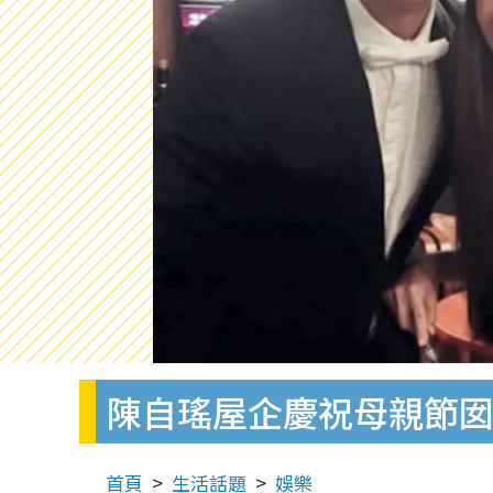
陳自瑤屋企慶祝母親節
首頁
生活話題
娛樂