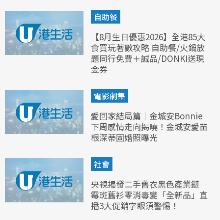
自助餐
【8月生日優惠2026】全港85大
食買玩著數攻略 自助餐/火鍋放
題同行免費＋誠品/DONKI送現
金券
電影劇集
愛回家結局篇｜金城安Bonnie
下周感情走向揭曉！金城安愛苗
根深蒂固婚照曝光
社會
央視揭發二手舊衣黑色產業鏈
霉斑舊衫零消毒變「全新品」直
播3大促銷字眼須警惕！