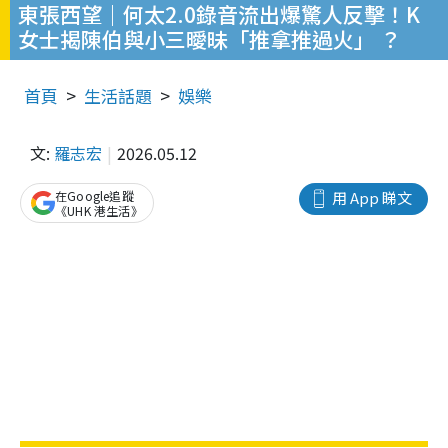
東張西望｜何太2.0錄音流出爆驚人反擊！K
女士揭陳伯與小三曖昧「推拿推過火」 ？
首頁
生活話題
娛樂
文:
羅志宏
2026.05.12
在Google追蹤
用 App 睇文
《UHK 港生活》