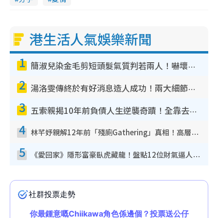
港生活人氣娛樂新聞
1
簡淑兒染金毛剪短頭髮氣質判若兩人！嚇壞老公麥大力都認唔出：「你做咩事？」
2
湯洛雯傳終於有好消息造人成功！兩大細節曝孕味極濃惹猜測：大肚婆先會咁！
3
五索親揭10年前負債人生逆襲奇蹟！全靠去一地方轉運後即遇上馬先生
4
林芊妤親解12年前「殘廁Gathering」真相！高層解約一句話重創尊嚴至今拒返TVB
5
《愛回家》隱形富豪臥虎藏龍！盤點12位財氣逼人的有錢藝人：呢位靚女3億身家唔憂做