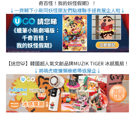
奇百怪！我的妖怪假期》！
↓一齊睇下小新同妖怪朋友們點樣聯手拯救屋企人啦↓
【送您🐯】韓國超人氣文創品牌MUZIK TIGER 冰感風扇！
↓將萌虎嘅慵懶療癒帶返屋企↓