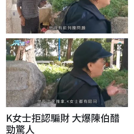
K女士拒認騙財 大爆陳伯醋
勁驚人