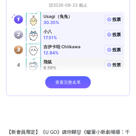
【新會員限定】《U GO》請你睇👹《蠟筆小新劇場版：千