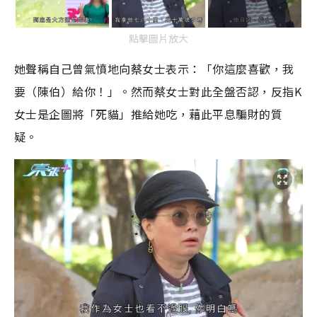
點擊圖片放大
她聲稱自己曾氣憤地向蔡女士表示：「你這麼喜歡，我
要（陳伯）給你！」。然而蔡女士對此全盤否認，反指K
女士是企圖將「死貓」推給她吃，藉此平息騙財的質
疑。