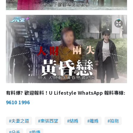
有料爆? 歡迎報料！U Lifestyle WhatsApp 報料專線:
9610 1996
夫妻之道
東張西望
結婚
離婚
拍拖
分手
愛情