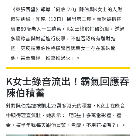
《東張西望》報導「何伯 2.0」陳伯與K女士的人財
兩失糾紛，昨晚（12日）播出第二集。面對被指控
騙取80歲老人一生積蓄，K女士終於打破沉默，透過
多段錄音與對話進行反擊，不但否認所有騙財指
控，更反指陳伯性格橫蠻且與蔡女士存在曖昧關
係，甚至曾經「推拿推過火」。
K女士錄音流出！霸氣回應吞
陳伯積蓄
針對陳伯指控被騙走23萬多港元的積蓄，K女士在錄音
中顯得理直氣壯，她表示：「那些十多萬當彩禮、禮
金，這半年我每天跟他買菜、煮飯，不用花掉嗎？」。