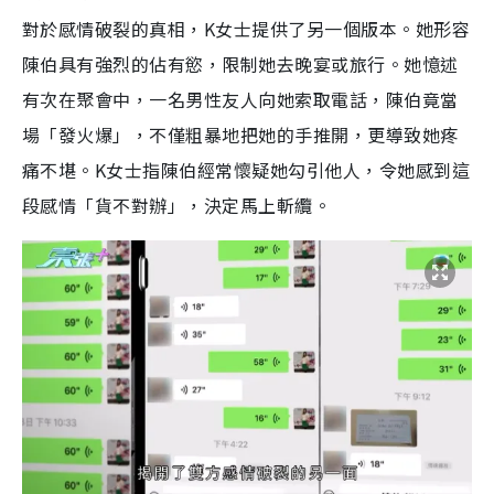
對於感情破裂的真相，K女士提供了另一個版本。她形容
陳伯具有強烈的佔有慾，限制她去晚宴或旅行。她憶述
有次在聚會中，一名男性友人向她索取電話，陳伯竟當
場「發火爆」，不僅粗暴地把她的手推開，更導致她疼
痛不堪。K女士指陳伯經常懷疑她勾引他人，令她感到這
段感情「貨不對辦」，決定馬上斬纜。