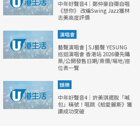
中年好聲音4｜鄭仲豪自彈自唱
《想你》 改編Swing Jazz獲林
志美高度評價
演唱會
藝聲演唱會 | SJ藝聲 YESUNG
巡迴演唱會 香港站 2026優先購
票/公開發售日期/票價/場地/座
位表一覽
娛樂
中年好聲音4｜許美琪擺脫「喊
包」稱號！唱跳《給愛麗斯》獲
讚成功突破