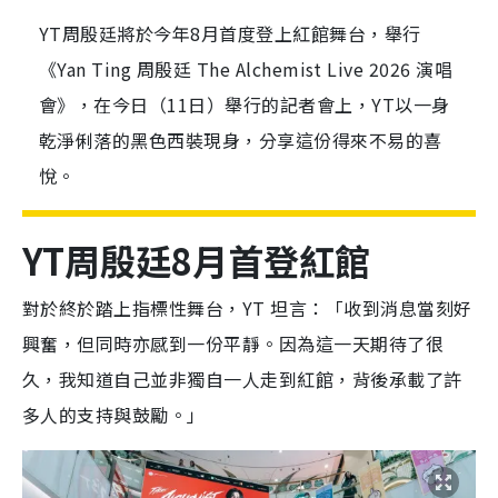
YT周殷廷將於今年8月首度登上紅館舞台，舉行
《Yan Ting 周殷廷 The Alchemist Live 2026 演唱
會》，在今日（11日）舉行的記者會上，YT以一身
乾淨俐落的黑色西裝現身，分享這份得來不易的喜
悅。
YT周殷廷8月首登紅館
對於終於踏上指標性舞台，YT 坦言：「收到消息當刻好
興奮，但同時亦感到一份平靜。因為這一天期待了很
久，我知道自己並非獨自一人走到紅館，背後承載了許
多人的支持與鼓勵。」