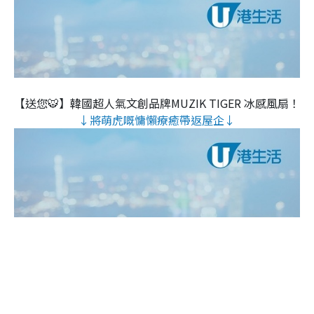
【送您🐯】韓國超人氣文創品牌MUZIK TIGER 冰感風扇！
↓將萌虎嘅慵懶療癒帶返屋企↓