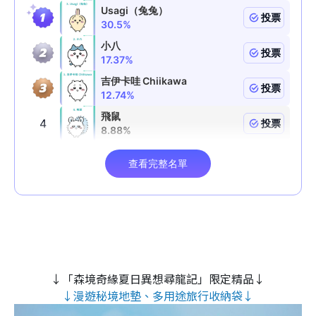
↓「森境奇緣夏日異想尋龍記」限定精品↓
↓漫遊秘境地墊、多用途旅行收納袋↓