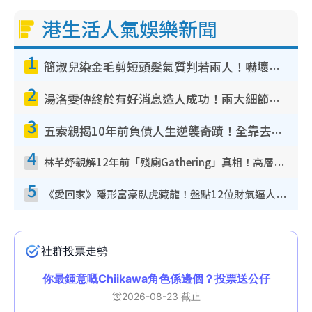
港生活人氣娛樂新聞
1
簡淑兒染金毛剪短頭髮氣質判若兩人！嚇壞老公麥大力都認唔出：「你做咩事？」
2
湯洛雯傳終於有好消息造人成功！兩大細節曝孕味極濃惹猜測：大肚婆先會咁！
3
五索親揭10年前負債人生逆襲奇蹟！全靠去一地方轉運後即遇上馬先生
4
林芊妤親解12年前「殘廁Gathering」真相！高層解約一句話重創尊嚴至今拒返TVB
5
《愛回家》隱形富豪臥虎藏龍！盤點12位財氣逼人的有錢藝人：呢位靚女3億身家唔憂做