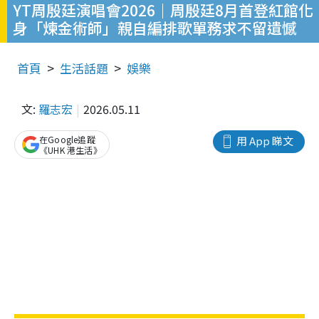
YT周殷廷演唱會2026｜周殷廷8月首登紅館化
身「煉金術師」親自編排歌單務求不留遺憾
首頁
生活話題
娛樂
文:
羅志宏
2026.05.11
在Google追蹤
用 App 睇文
《UHK 港生活》