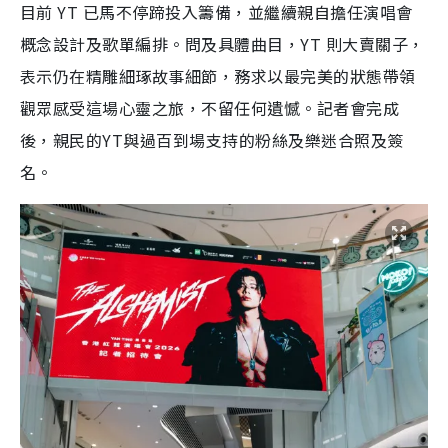
目前 YT 已馬不停蹄投入籌備，並繼續親自擔任演唱會
概念設計及歌單編排。問及具體曲目，YT 則大賣關子，
表示仍在精雕細琢故事細節，務求以最完美的狀態帶領
觀眾感受這場心靈之旅，不留任何遺憾。記者會完成
後，親民的YT與過百到場支持的粉絲及樂迷合照及簽
名。