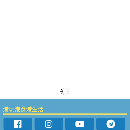
港玩港食港生活