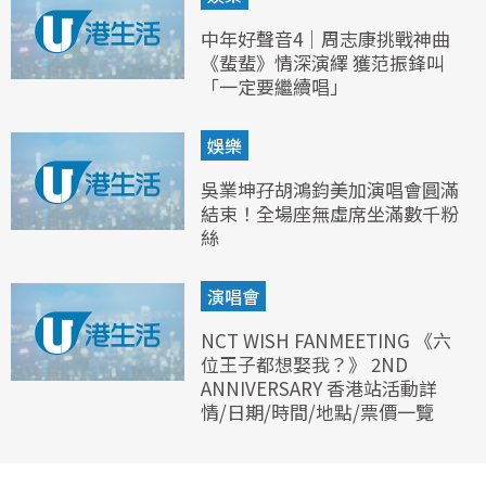
中年好聲音4｜周志康挑戰神曲
《蜚蜚》情深演繹 獲范振鋒叫
「一定要繼續唱」
娛樂
吳業坤孖胡鴻鈞美加演唱會圓滿
結束！全場座無虛席坐滿數千粉
絲
演唱會
NCT WISH FANMEETING 《六
位王子都想娶我？》 2ND
ANNIVERSARY 香港站活動詳
情/日期/時間/地點/票價一覽