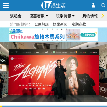
演唱會
優惠著數
玩樂情報
購物情報
熱門關鍵字：
公屋熱話
娛樂新聞
定期存款