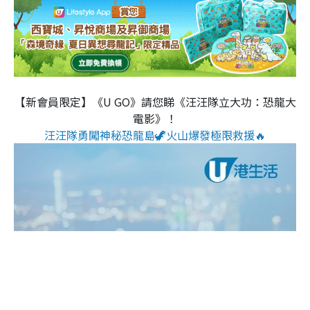
【新會員限定】《U GO》請您睇《汪汪隊立大功：恐龍大
電影》！
汪汪隊勇闖神秘恐龍島🦖火山爆發極限救援🔥