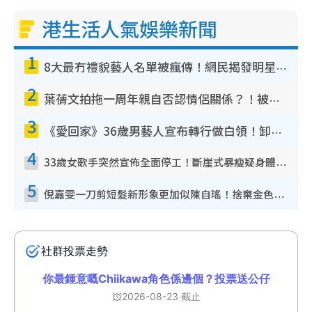
港生活人氣娛樂新聞
1
8大最冇禮貌藝人名單被瘋傳！網民揭發明星真面目 一致數臭呢位係無品天花板？
2
葉蒨文拍拖一周年親自否認情侶關係？！被質疑感情造假竟稱GM「普通同事」
3
《愛回家》36歲男藝人宣布轉行做白領！卸下藝人身份回歸素人平淡生活
4
33歲女歌手突然宣佈全面停工！斷崖式暴瘦疑身體亮紅燈！聲明曝︰將暫時淡出
5
倪嘉雯一刀剪短髮新形象更加似陳自瑤！捨棄金色長髮造型氣質大變超驚喜