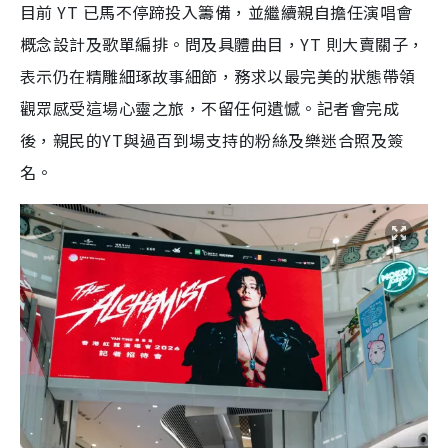
目前 YT 已馬不停蹄投入籌備，並繼續親自擔任演唱會
概念設計及歌單編排。問及具體曲目，YT 則大賣關子，
表示仍在精雕細琢故事細節，務求以最完美的狀態帶領
觀眾感受這場心靈之旅，不留任何遺憾。記者會完成
後，親民的YT與過百到場支持的粉絲及樂迷合照及簽
名。