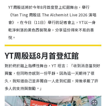
YT周殷廷將於今年8月首度登上紅館舞台，舉行
《Yan Ting 周殷廷 The Alchemist Live 2026 演唱
會》，在今日（11日）舉行的記者會上，YT以一身
乾淨俐落的黑色西裝現身，分享這份得來不易的喜
悅。
YT周殷廷8月首登紅館
對於終於踏上指標性舞台，YT 坦言：「收到消息當刻好
興奮，但同時亦感到一份平靜。因為這一天期待了很
久，我知道自己並非獨自一人走到紅館，背後承載了許
多人的支持與鼓勵。」