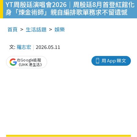
YT周殷廷演唱會2026｜周殷廷8月首登紅館化
身「煉金術師」親自編排歌單務求不留遺憾
首頁
生活話題
娛樂
文:
羅志宏
2026.05.11
在Google追蹤
用 App 睇文
《UHK 港生活》