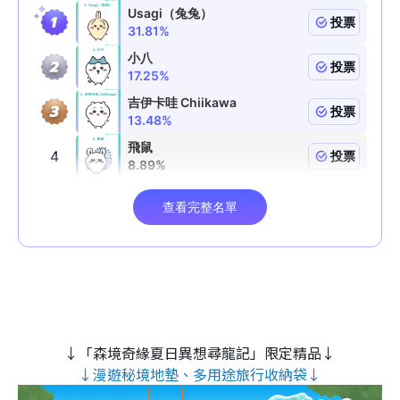
↓「森境奇緣夏日異想尋龍記」限定精品↓
↓漫遊秘境地墊、多用途旅行收納袋↓