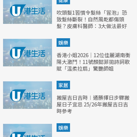
健康
吹頭髮1習慣令髮絲「冒泡」恐
致髮絲斷裂！自然風乾都傷頭
髮？皮膚科醫師：3大做法最好
娛樂
香港小姐2026｜12位佳麗湖南衡
陽大激鬥！11號顏懿菲拋詩詞歌
賦「溫柔拉扇」驚艷師姐
家居
搬屋吉日吉時︱通勝擇日步驟搬
屋日子宜忌 25/26年搬屋吉日吉
時參考
娛樂