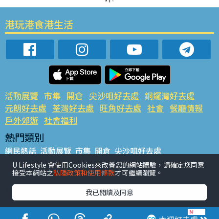
港玩港食港生活
活動展覽
市集
開倉
尖沙咀好去處
銅鑼灣好去處
元朗好去處
荃灣好去處
旺角好去處
社會
餐廳情報
戶外郊遊
社會福利
熱門類別
網民熱話
活動展覽
市集
開倉
尖沙咀好去處
銅鑼灣好去處
元朗好去處
荃灣好去處
旺角好去處
社會
U Lifestyle 會使用Cookies來改善您的網站體驗，請確定您同意
接受本網站之
私隱政策和使用條款
才可繼續瀏覽。
餐廳情報
戶外郊遊
熱門標籤
我已閱讀及同意
#UGO搵好去處
#人氣活動推介
#美食社群熱話
#親子玩樂好去處
#ULifestyle應用程式
#限時搶