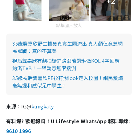
+2
點擊圖片放大
35歲龔嘉欣野生捕獲真實生圖流出 真人顏值竟惹網
民罵戰：真的不算美
視后龔嘉欣冇劇拍疑鋪路跟陳凱琳做KOL 4字回應
約滿TVB！一舉動惹無限揣測
35歲視后龔嘉欣PE衫孖辮look走入校園！網民激讚
毫無違和感似足中學生！
來源︰IG@
kungkaty
有料爆? 歡迎報料！U Lifestyle WhatsApp 報料專線:
9610 1996