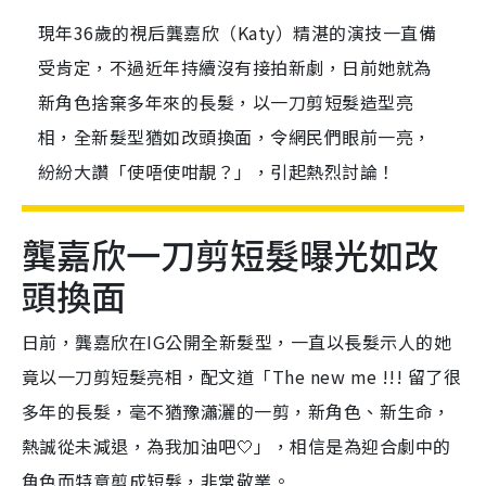
現年36歲的視后龔嘉欣（Katy）精湛的演技一直備
受肯定，不過近年持續沒有接拍新劇，日前她就為
新角色捨棄多年來的長髮，以一刀剪短髮造型亮
相，全新髮型猶如改頭換面，令網民們眼前一亮，
紛紛大讚「使唔使咁靚？」，引起熱烈討論！
龔嘉欣一刀剪短髮曝光如改
頭換面
日前，龔嘉欣在IG公開全新髮型，一直以長髮示人的她
竟以一刀剪短髮亮相，配文道「The new me !!! 留了很
多年的長髮，毫不猶豫瀟灑的一剪，新角色、新生命，
熱誠從未減退，為我加油吧🤍」，相信是為迎合劇中的
角色而特意剪成短髮，非常敬業。