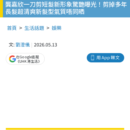
龔嘉欣一刀剪短髮新形象驚艷曝光！剪掉多年
長髮超清爽新髮型氣質唔同晒
首頁
生活話題
娛樂
文:
劉澄儀
2026.05.13
在Google追蹤
用 App 睇文
《UHK 港生活》