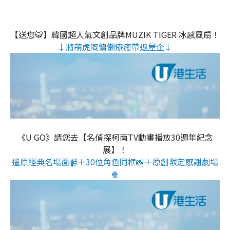
【送您🐯】韓國超人氣文創品牌MUZIK TIGER 冰感風扇！
↓將萌虎嘅慵懶療癒帶返屋企↓
《U GO》請您去【名偵探柯南TV動畫播放30週年紀念
展】！
還原經典名場面📹＋30位角色同框📸＋原創限定感謝劇場
🍿