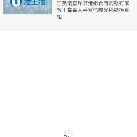
江美儀直斥某港姐食嘢肉酸冇家
教！當事人手寫信曝光揭終極真
相