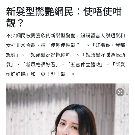
新髮型驚艷網民︰使唔使咁
靚？
不少網民被龔嘉欣的新髮型驚艷，紛紛留言大讚短髮和
女神非常合襯，指「使唔使咁靚？」、「好襯你，我都
想剪」、「短頭髮都好襯你吖」、「短頭髮好睇過長頭
髮」、「新風格很好看」、「五官仲立體咗」、「新髮
型好好睇」和「爽！型！靚」。