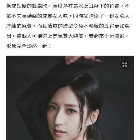
換成短髮的龔嘉欣，長度落在
肩膀上耳朵下的位置，
不
單不失長頭髮的成熟女人味，同時又增添了一份女強人
歷練的感覺，而且清爽的造型令原本精緻的五官更加突
出，
整個人可稱得上是氣質大轉變，看起來十分減齡，
形象完全煥然一新！