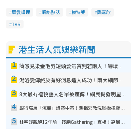
頭髮護理
網絡熱話
模特兒
龔嘉欣
TVB
港生活人氣娛樂新聞
1
簡淑兒染金毛剪短頭髮氣質判若兩人！嚇壞老公麥大力都認唔出：「你做咩事？」
2
湯洛雯傳終於有好消息造人成功！兩大細節曝孕味極濃惹猜測：大肚婆先會咁！
3
8大最冇禮貌藝人名單被瘋傳！網民揭發明星真面目 一致數臭呢位係無品天花板？
4
銀行高層「沉船」爆案中案！驚揭邪教洗腦操控賣淫被吞600萬 幕後黑手講多錯多
5
林芊妤親解12年前「殘廁Gathering」真相！高層解約一句話重創尊嚴至今拒返TVB