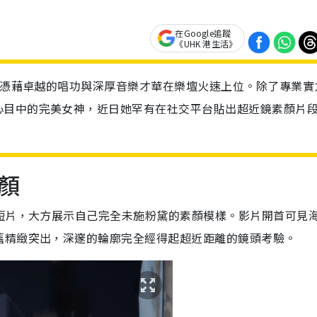
在Google追蹤
《UHK 港生活》
），憑藉卓越的唱功與深厚音樂才華在樂壇火速上位。除了專業實
心目中的完美女神，近日她罕有在社交平台貼出超近鏡素顏片
。
顏
短片，大方展示自己完全未施粉黛的素顏模樣。影片開首可見
舊精緻突出，深邃的輪廓完全經得起超近距離的鏡頭考驗。