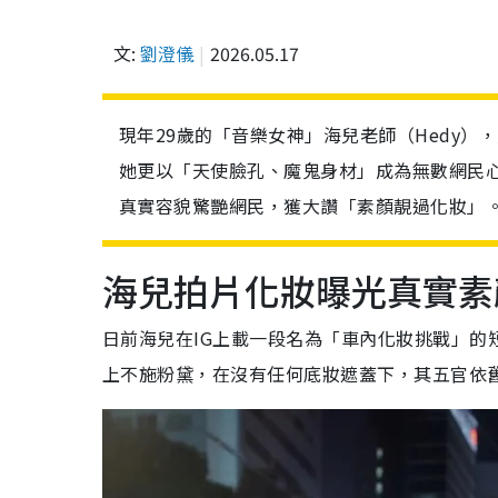
文:
劉澄儀
2026.05.17
現年29歲的「音樂女神」海兒老師（Hedy
她更以「天使臉孔、魔鬼身材」成為無數網民
真實容貌驚艷網民，獲大讚「素顏靚過化妝」
海兒拍片化妝曝光真實素
日前海兒在IG上載一段名為「車內化妝挑戰」的
上不施粉黛，在沒有任何底妝遮蓋下，其五官依