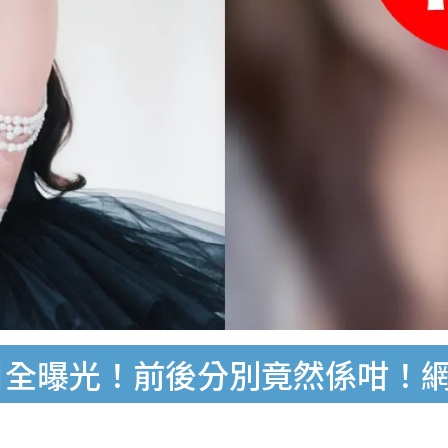
目全曝光！前後分別竟然係咁！