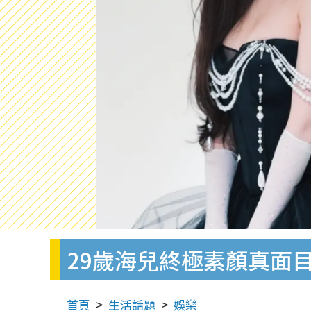
29歲海兒終極素顏真面
首頁
生活話題
娛樂