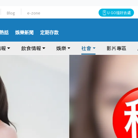
Blog
e-zone
U GO搵好去處
熱話
娛樂新聞
定期存款
情報
飲食情報
娛樂
社會
影片專區