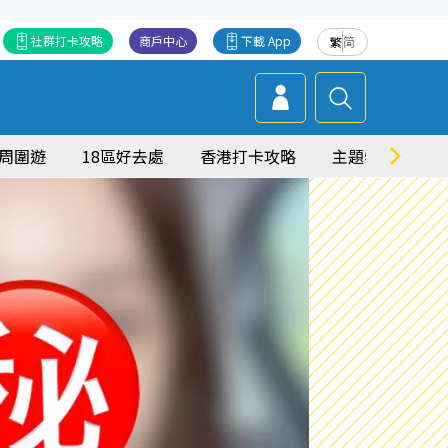
社群打卡攻略
商戶中心
下載 App
繁
简
周圍遊
18區好去處
香港打卡攻略
主題特集