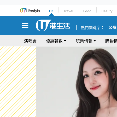
HK
Travel
Food
Beauty
熱門關鍵字：
公屋
演唱會
優惠著數
玩樂情報
購物