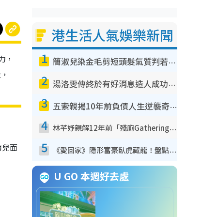
港生活人氣娛樂新聞
1
力，
簡淑兒染金毛剪短頭髮氣質判若兩人！嚇壞老公麥大力都認唔出：「你做咩事？」
段，
2
湯洛雯傳終於有好消息造人成功！兩大細節曝孕味極濃惹猜測：大肚婆先會咁！
3
五索親揭10年前負債人生逆襲奇蹟！全靠去一地方轉運後即遇上馬先生
4
林芊妤親解12年前「殘廁Gathering」真相！高層解約一句話重創尊嚴至今拒返TVB
5
海兒面
《愛回家》隱形富豪臥虎藏龍！盤點12位財氣逼人的有錢藝人：呢位靚女3億身家唔憂做
U GO 本週好去處