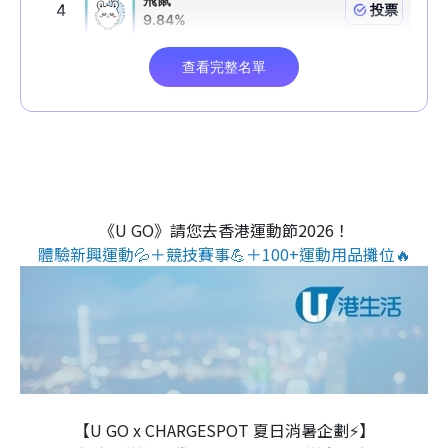
《U GO》請您去香港運動節2026！
體驗新興運動💦＋競技賽事💪＋100+運動用品攤位🔥
【U GO x CHARGESPOT 夏日消暑企劃⚡】