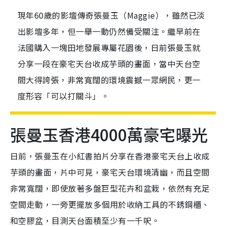
現年60歲的影壇傳奇張曼玉（Maggie），雖然已淡
出影壇多年，但一舉一動仍然備受關注。繼早前在
法國購入一塊田地發展專屬花園後，日前張曼玉就
分享一段在豪宅天台收成芋頭的畫面，當中天台空
間大得誇張，非常寬闊的環境震撼一眾網民，更一
度形容「可以打關斗」。
張曼玉香港4000萬豪宅曝光
日前，張曼玉在小紅書拍片分享在香港豪宅天台上收成
芋頭的畫面，片中可見，豪宅天台環境清幽，而且空間
非常寬闊，即使放著多盤巨型花卉和盆栽，依然有充足
空間走動，一旁更擺放多個用於收納工具的不銹鋼櫃、
和空膠盆，目測天台面積至少有一千呎。