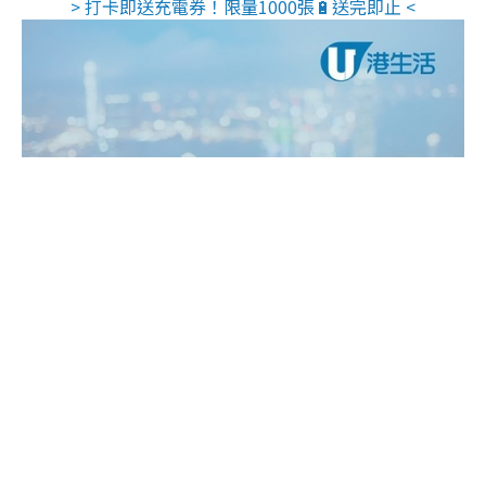
> 打卡即送充電券！限量1000張🔋送完即止 <