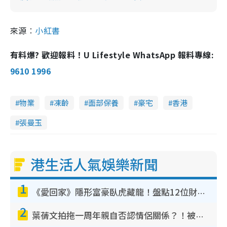
來源︰
小紅書
有料爆? 歡迎報料！U Lifestyle WhatsApp 報料專線:
9610 1996
物業
凍齡
面部保養
豪宅
香港
張曼玉
港生活人氣娛樂新聞
1
《愛回家》隱形富豪臥虎藏龍！盤點12位財氣逼人的有錢藝人：呢位靚女3億身家唔憂做
2
葉蒨文拍拖一周年親自否認情侶關係？！被質疑感情造假竟稱GM「普通同事」