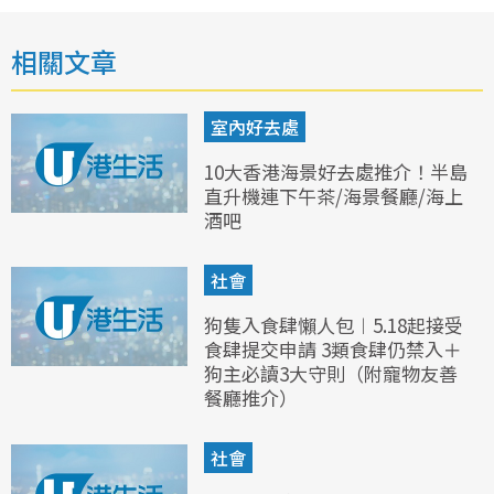
相關文章
室內好去處
10大香港海景好去處推介！半島
直升機連下午茶/海景餐廳/海上
酒吧
社會
狗隻入食肆懶人包︱5.18起接受
食肆提交申請 3類食肆仍禁入＋
狗主必讀3大守則（附寵物友善
餐廳推介）
社會