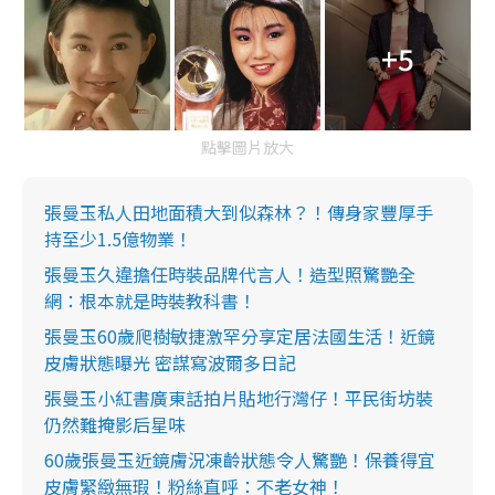
+5
點擊圖片放大
張曼玉私人田地面積大到似森林？！傳身家豐厚手
持至少1.5億物業！
張曼玉久違擔任時裝品牌代言人！造型照驚艷全
網：根本就是時裝教科書！
張曼玉60歲爬樹敏捷激罕分享定居法國生活！近鏡
皮膚狀態曝光 密謀寫波爾多日記
張曼玉小紅書廣東話拍片貼地行灣仔！平民街坊裝
仍然難掩影后星味
60歲張曼玉近鏡膚況凍齡狀態令人驚艷！保養得宜
皮膚緊緻無瑕！粉絲直呼：不老女神！