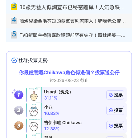
3
30歲男藝人低調宣布已秘密離巢！人氣急跌變失蹤人口︰「這幾年過得並不容易」
4
簡淑兒染金毛剪短頭髮氣質判若兩人！嚇壞老公麥大力都認唔出：「你做咩事？」
5
TVB新聞主播陳嘉欣鏡頭前罕有失守！遭林超英一句說話突襲嚇親當場大笑