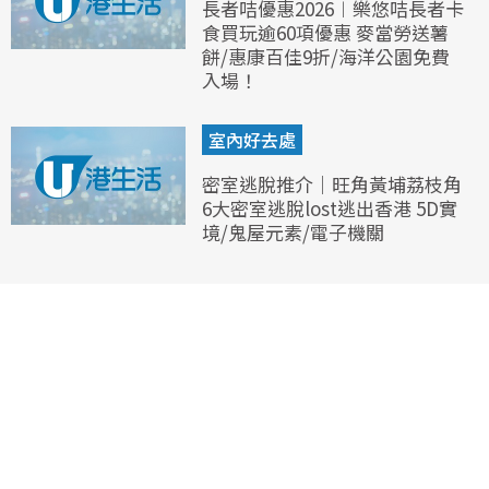
長者咭優惠2026︱樂悠咭長者卡
食買玩逾60項優惠 麥當勞送薯
餅/惠康百佳9折/海洋公園免費
入場！
室內好去處
密室逃脫推介｜旺角黃埔荔枝角
6大密室逃脫lost逃出香港 5D實
境/鬼屋元素/電子機關