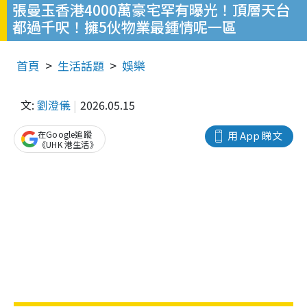
張曼玉香港4000萬豪宅罕有曝光！頂層天台
都過千呎！擁5伙物業最鍾情呢一區
首頁
生活話題
娛樂
文:
劉澄儀
2026.05.15
在Google追蹤
用 App 睇文
《UHK 港生活》