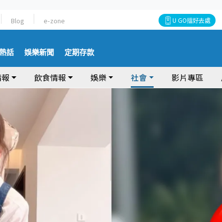
Blog
e-zone
U GO搵好去處
熱話
娛樂新聞
定期存款
情報
飲食情報
娛樂
社會
影片專區