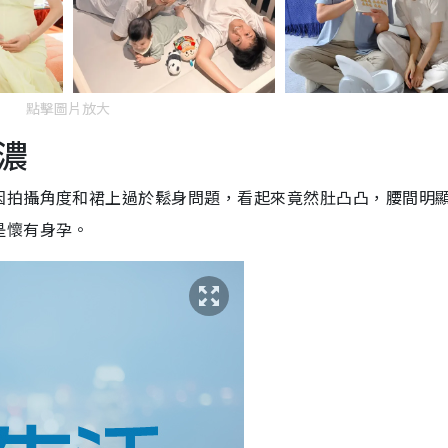
點擊圖片放大
濃
因拍攝角度和裙上過於鬆身問題，看起來竟然肚凸凸，腰間明
是懷有身孕。