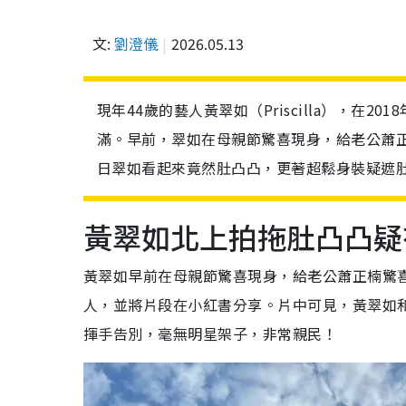
文:
劉澄儀
2026.05.13
現年44歲的藝人黃翠如（Priscilla），
滿。早前，翠如在母親節驚喜現身，給老公蕭
日翠如看起來竟然肚凸凸，更著超鬆身裝疑遮
黃翠如北上拍拖肚凸凸疑
黃翠如早前在母親節驚喜現身，給老公蕭正楠驚
人，並將片段在小紅書分享。片中可見，黃翠如
揮手告別，毫無明星架子，非常親民！