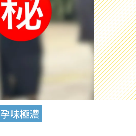
肚孕味極濃