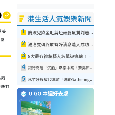
港生活人氣娛樂新聞
1
福美
簡淑兒染金毛剪短頭髮氣質判若兩人！嚇壞老公麥大力都認唔出：「你做咩事？」
，當
2
湯洛雯傳終於有好消息造人成功！兩大細節曝孕味極濃惹猜測：大肚婆先會咁！
3
8大最冇禮貌藝人名單被瘋傳！網民揭發明星真面目 一致數臭呢位係無品天花板？
4
銀行高層「沉船」爆案中案！驚揭邪教洗腦操控賣淫被吞600萬 幕後黑手講多錯多
5
遇兩
林芊妤親解12年前「殘廁Gathering」真相！高層解約一句話重創尊嚴至今拒返TVB
粉絲們
U GO 本週好去處