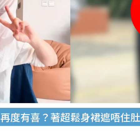
疑再度有喜？著超鬆身裙遮唔住