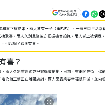
在Google追蹤
《UHK 港生活》
在2018年和蕭正楠結婚，兩人育有一子（蕭哈哈），一家三口生活幸
正楠驚喜，兩人久別重逢後亦把握機會拍拖，兩人街上被偶遇
肚，引起網民猜測有喜。
有喜？
喜，兩人久別重逢後亦把握機會拍拖，日前，有網民在街上偶
和老公蕭正楠正在離開店舖，兩人面露笑容幸福感洋溢，並向