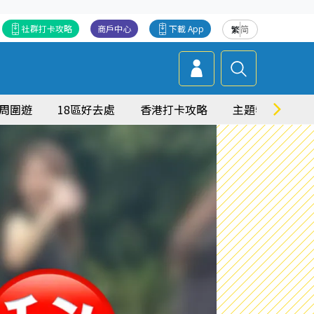
社群打卡攻略
商戶中心
下載 App
繁
简
周圍遊
18區好去處
香港打卡攻略
主題特集