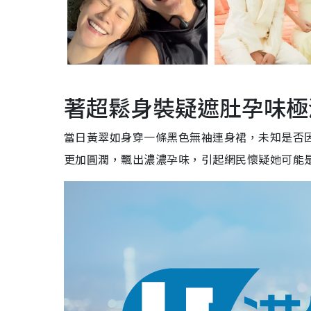
著超鬆身裝疑遮肚孕味極
當日黃翠如身穿一條黑色無袖連身裙，
未知是否
更加圓潤，飄出濃濃孕味，引起網民懷疑她可能