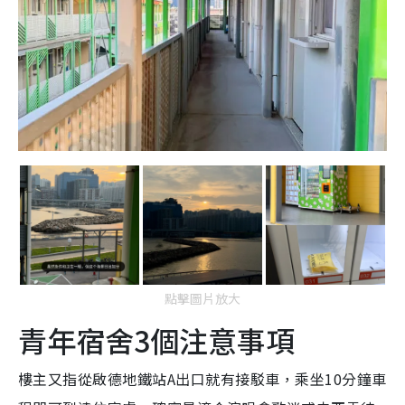
點擊圖片放大
青年宿舍3個注意事項
樓主又指從啟德地鐵站A出口就有接駁車，乘坐10分鐘車