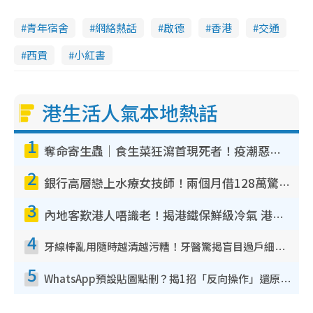
青年宿舍
網絡熱話
啟德
香港
交通
西貢
小紅書
港生活人氣本地熱話
1
奪命寄生蟲｜食生菜狂瀉首現死者！疫潮惡化錄1.8萬宗病例 揭洗菜3大謬誤
2
銀行高層戀上水療女技師！兩個月借128萬驚覺「沉船」沉落火海 揭背後疑似邪教操控賣淫
3
內地客歎港人唔識老！揭港鐵保鮮級冷氣 港人求放過：咪投訴
4
牙線棒亂用隨時越清越污糟！牙醫驚揭盲目過戶細菌恐致蛀牙：呢種先係日常真保養
5
WhatsApp預設貼圖點刪？揭1招「反向操作」還原簡潔介面 附3步實測教學