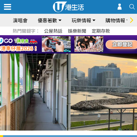
演唱會
優惠著數
玩樂情報
購物情報
熱門關鍵字：
公屋熱話
娛樂新聞
定期存款