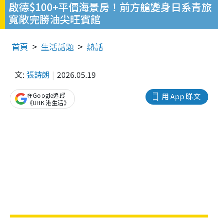
啟德$100+平價海景房！前方艙變身日系青旅
寬敞完勝油尖旺賓館
首頁
生活話題
熱話
文:
張詩朗
2026.05.19
在Google追蹤
用 App 睇文
《UHK 港生活》