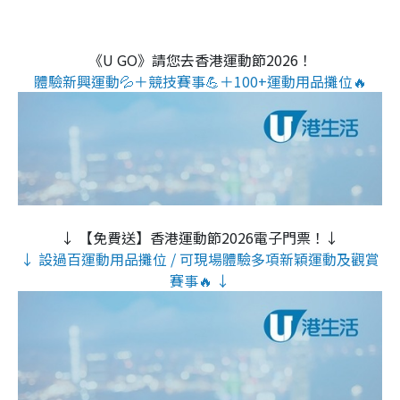
《U GO》請您去香港運動節2026！
體驗新興運動💦＋競技賽事💪＋100+運動用品攤位🔥
↓ 【免費送】香港運動節2026電子門票！↓
↓ 設過百運動用品攤位 / 可現場體驗多項新穎運動及觀賞
賽事🔥 ↓