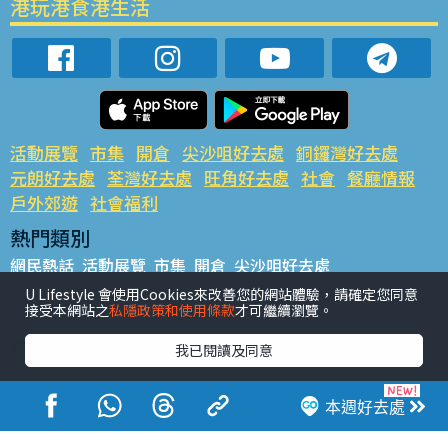
港玩港食港生活
活動展覽
市集
開倉
尖沙咀好去處
銅鑼灣好去處
元朗好去處
荃灣好去處
旺角好去處
社會
餐廳情報
戶外郊遊
社會福利
熱門類別
網民熱話
活動展覽
市集
開倉
尖沙咀好去處
銅鑼灣好去處
元朗好去處
荃灣好去處
旺角好去處
社會
U Lifestyle 會使用Cookies來改善您的網站體驗，請確定您同意
接受本網站之
私隱政策和使用條款
才可繼續瀏覽。
餐廳情報
戶外郊遊
熱門標籤
我已閱讀及同意
#UGO搵好去處
#人氣活動推介
#美食社群熱話
#親子玩樂好去處
#ULifestyle應用程式
#限時搶
本週好去處
#UJetso禮物放送
#ULifestyle商戶中心
#著數
#網絡熱話