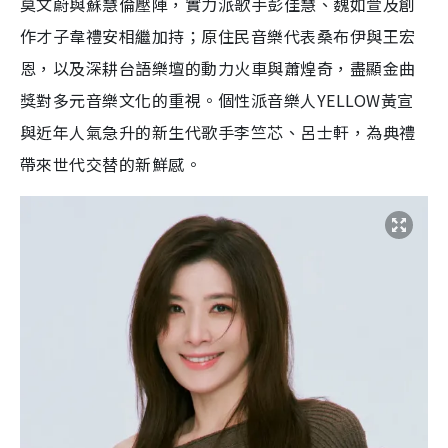
莫文蔚與蘇慧倫壓陣，實力派歌手彭佳慧、魏如萱及創
作才子韋禮安相繼加持；原住民音樂代表桑布伊與王宏
恩，以及深耕台語樂壇的動力火車與蕭煌奇，盡顯金曲
獎對多元音樂文化的重視。個性派音樂人YELLOW黃宣
與近年人氣急升的新生代歌手李竺芯、呂士軒，為典禮
帶來世代交替的新鮮感。