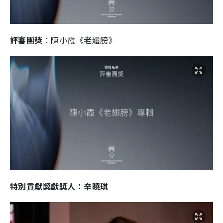
評審團獎
：陳小霞《老翅膀》
特別貢獻獎獻獎人：辛曉琪