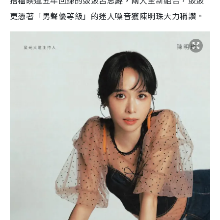
搭檔睽違五年回歸的鼓鼓呂思緯，兩人全新組合，鼓鼓
更憑著「男聲優等級」的迷人嗓音獲陳明珠大力稱讚。