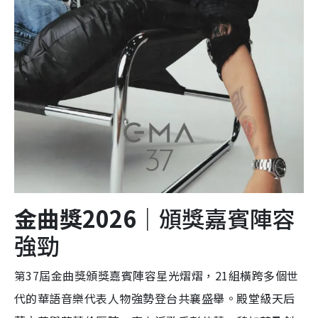
金曲獎2026｜
頒獎嘉賓陣容
強勁
第37屆金曲獎頒獎嘉賓陣容星光熠熠，21組橫跨多個世
代的華語音樂代表人物強勢登台共襄盛舉。殿堂級天后