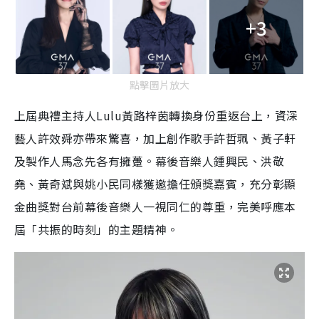
+3
點擊圖片放大
上屆典禮主持人Lulu黃路梓茵轉換身份重返台上，資深
藝人許效舜亦帶來驚喜，加上創作歌手許哲珮、黃子軒
及製作人馬念先各有擁躉。幕後音樂人鍾興民、洪敬
堯、黃奇斌與姚小民同樣獲邀擔任頒獎嘉賓，充分彰顯
金曲獎對台前幕後音樂人一視同仁的尊重，完美呼應本
屆「共振的時刻」的主題精神。