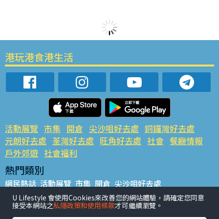
港玩港食港生活
活動展覽
市集
開倉
尖沙咀好去處
銅鑼灣好去處
元朗好去處
荃灣好去處
旺角好去處
社會
餐廳情報
戶外郊遊
社會福利
熱門類別
網民熱話
活動展覽
市集
開倉
尖沙咀好去處
銅鑼灣好去處
元朗好去處
荃灣好去處
旺角好去處
社會
U Lifestyle 會使用Cookies來改善您的網站體驗，請確定您同意
接受本網站之
私隱政策和使用條款
才可繼續瀏覽。
餐廳情報
戶外郊遊