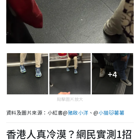
+4
點擊圖片放大
資料及圖片來源：小紅書@
豬啟小洋
、@
小猫🐱薯薯
香港人真冷漠？網民實測1招