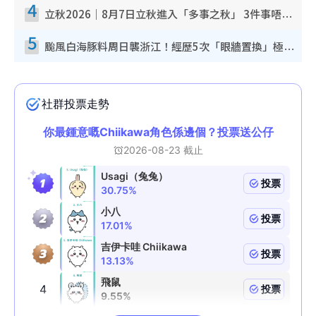
4
立秋2026｜8月7日立秋進入「多事之秋」 3件事唔做得！專家教6招開運 清枱頭／銀包納氣接好運
5
颱風白海豚料周日襲浙江！經歷5次「眼牆置換」極罕見 成登陸內地最長途颱風