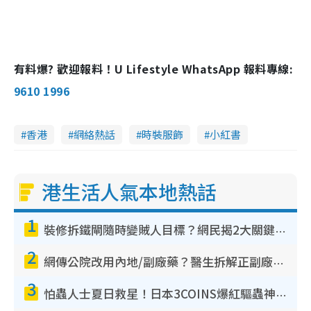
有料爆? 歡迎報料！U Lifestyle WhatsApp 報料專線:
9610 1996
香港
網絡熱話
時裝服飾
小紅書
港生活人氣本地熱話
1
裝修拆鐵閘隨時變賊人目標？網民揭2大關鍵用途：裝新式等於白裝？附新舊鐵閘分別
2
網傳公院改用內地/副廠藥？醫生拆解正副廠分別 揭4類人換藥隨時出事
3
怕蟲人士夏日救星！日本3COINS爆紅驅蟲神器$45起 1招「全程免觸碰」輕鬆搞定小強