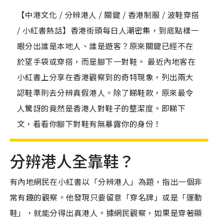
【中港文化 / 分辨港人 / 關鍵 / 香港制服 / 波鞋穿搭
/ 小紅書熱話】香港街頭每日人潮密集，到底點樣一
眼分出誰是本地人、誰是遊客？原來關鍵已經不在
於望手袋或穿搭，而是腳下一對鞋。 最近內地客在
小紅書上分享在香港觀察到的奇特現象，列出兩大
認鞋準則去分辨真假港人。除了睇鞋款，原來最令
人驚訝的竟然是香港人對鞋子的整潔度。即睇下
文，看看你腳下對鞋有無暴露你的身份！
分辨港人全靠鞋？
有內地網民在小紅書以「分辨港人」為題，指出一個非
常有趣的觀察。他發現只要留意「穿名牌」或是「運動
鞋」，就能分得出真港人。據網民觀察，如果是穿著顯