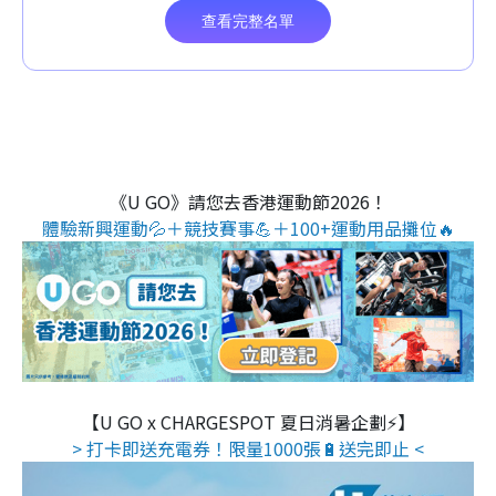
《U GO》請您去香港運動節2026！
體驗新興運動💦＋競技賽事💪＋100+運動用品攤位🔥
【U GO x CHARGESPOT 夏日消暑企劃⚡】
> 打卡即送充電券！限量1000張🔋送完即止 <