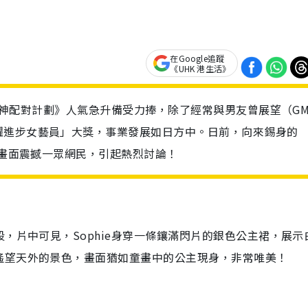
在Google追蹤
《UHK 港生活》
憑《女神配對計劃》人氣急升備受力捧，除了經常與男友曾展望（G
躍進步女藝員」大獎，事業發展如日方中。日前，向來錫身的
的畫面震撼一眾網民，引起熱烈討論！
，片中可見，Sophie身穿一條鑲滿閃片的銀色公主裙，展示
遙望天外的景色，畫面猶如童畫中的公主現身，非常唯美！