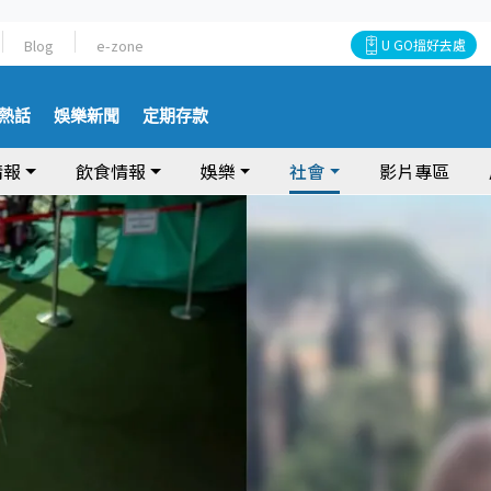
Blog
e-zone
U GO搵好去處
熱話
娛樂新聞
定期存款
情報
飲食情報
娛樂
社會
影片專區