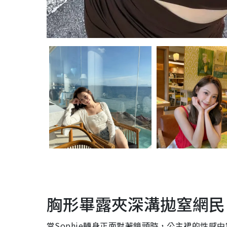
胸形畢露夾深溝拋窒網民
當Sophie轉身正面對著鏡頭時，公主裙的性