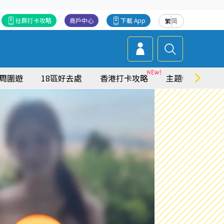
社群打卡攻略
商戶中心
下載 App
繁
简
周圍遊
18區好去處
香港打卡攻略
主題特集