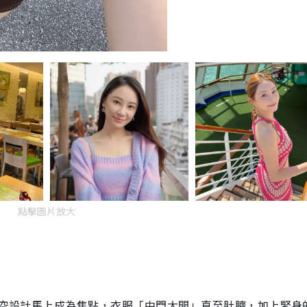
點擊圖片放大
感中空設計馬上成為焦點，衣服「中門大開」直至肚臍，加上緊身