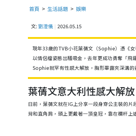
首頁
生活話題
娛樂
文:
劉澄儀
2026.05.15
現年33歲的TVB小花葉蒨文（Sophie）
以情侶檔姿態出騷吸金，去年更成功勇奪「飛
Sophie就罕有性感大解放，胸形畢露夾深溝
葉蒨文意大利性感大解放
日前，葉蒨文就在IG上分享一段身穿公主裝的片段
背和直角肩，頭上更戴著一頂皇冠，靠在欄杆上