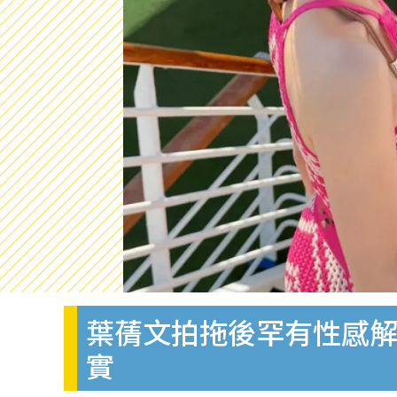
葉蒨文拍拖後罕有性感
實