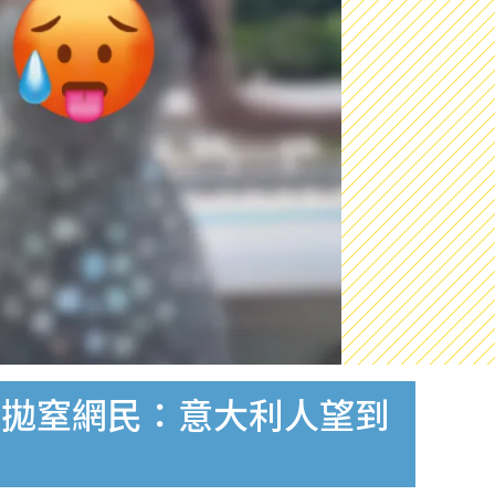
臍拋窒網民：意大利人望到