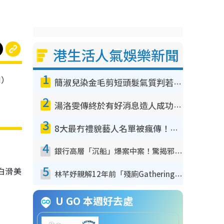
港生活人氣娛樂新聞
1
M）
簡淑兒染金毛剪短頭髮氣質判若兩人！嚇壞老公麥大力都認唔出：「你做咩事？」
2
湯洛雯傳終於有好消息造人成功！兩大細節曝孕味極濃惹猜測：大肚婆先會咁！
3
8大最冇禮貌藝人名單被瘋傳！網民揭發明星真面目 一致數臭呢位係無品天花板？
4
銀行高層「沉船」爆案中案！驚揭邪教洗腦操控賣淫被吞600萬 幕後黑手講多錯多
5
白滑美
林芊妤親解12年前「殘廁Gathering」真相！高層解約一句話重創尊嚴至今拒返TVB
U GO 本週好去處