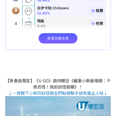
【新會員限定】《U GO》請你睇👹《蠟筆小新劇場版：千
奇百怪！我的妖怪假期》！
↓一齊睇下小新同妖怪朋友們點樣聯手拯救屋企人啦↓