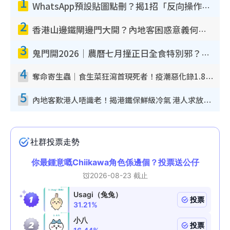
1
WhatsApp預設貼圖點刪？揭1招「反向操作」還原簡潔介面 附3步實測教學
2
香港山邊鐵閘邊門大開？內地客困惑意義何在！網民神回覆：呢種叫法理性防禦
3
鬼門開2026｜農曆七月撞正日全食特別邪？專家警告切忌做一事！揭4大禁忌+2招保平安
4
奪命寄生蟲｜食生菜狂瀉首現死者！疫潮惡化錄1.8萬宗病例 揭洗菜3大謬誤
5
內地客歎港人唔識老！揭港鐵保鮮級冷氣 港人求放過：咪投訴