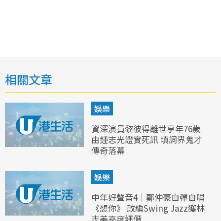
相關文章
娛樂
資深演員黎彼得離世享年76歲
由鍾志光證實死訊 填詞界鬼才
傳奇落幕
娛樂
中年好聲音4｜鄭仲豪自彈自唱
《想你》 改編Swing Jazz獲林
志美高度評價