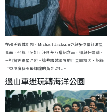
在邵氏影城期間，Michael Jackson更與多位當紅港星
見面。他與「阿姐」汪明荃互贈紀念品，還與任達華、
王祖賢等影星合照。這些跨越國界的巨星同框照，記錄
了香港演藝圈最輝煌的黃金時代。
過山車迷玩轉海洋公園