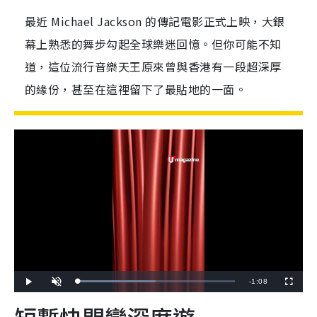
最近 Michael Jackson 的傳記電影正式上映，大銀
幕上熟悉的舞步勾起全球樂迷回憶。但你可能不知
道，這位流行音樂天王原來曾與香港有一段超深厚
的緣份，甚至在這裡留下了最貼地的一面。
R
-
1:08
L
P
U
F
o
l
n
u
a
a
m
l
e
短暫快閃變深度遊
d
y
u
l
e
t
s