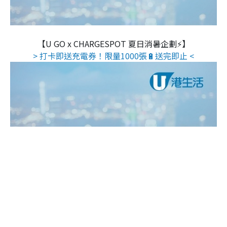
【U GO x CHARGESPOT 夏日消暑企劃⚡】
> 打卡即送充電券！限量1000張🔋送完即止 <