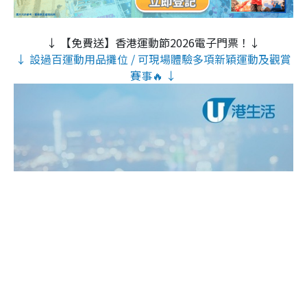
↓ 【免費送】香港運動節2026電子門票！↓
↓ 設過百運動用品攤位 / 可現場體驗多項新穎運動及觀賞
賽事🔥 ↓