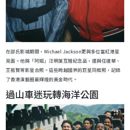
在邵氏影城期間，Michael Jackson更與多位當紅港星
見面。他與「阿姐」汪明荃互贈紀念品，還與任達華、
王祖賢等影星合照。這些跨越國界的巨星同框照，記錄
了香港演藝圈最輝煌的黃金時代。
過山車迷玩轉海洋公園