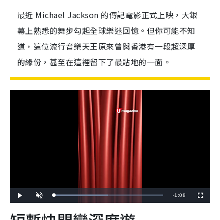
最近 Michael Jackson 的傳記電影正式上映，大銀
幕上熟悉的舞步勾起全球樂迷回憶。但你可能不知
道，這位流行音樂天王原來曾與香港有一段超深厚
的緣份，甚至在這裡留下了最貼地的一面。
R
-
1:08
L
P
U
F
o
l
n
u
a
a
m
l
e
短暫快閃變深度遊
d
y
u
l
e
t
s