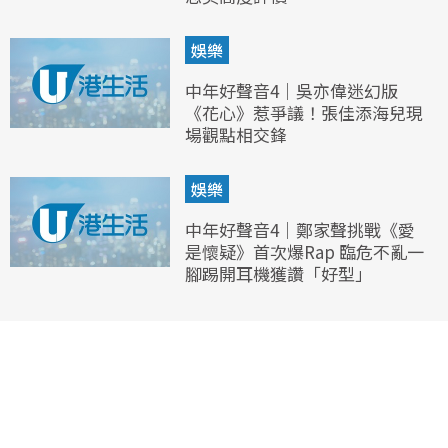
娛樂
中年好聲音4｜吳亦偉迷幻版
《花心》惹爭議！張佳添海兒現
場觀點相交鋒
娛樂
中年好聲音4｜鄭家聲挑戰《愛
是懷疑》首次爆Rap 臨危不亂一
腳踢開耳機獲讚「好型」