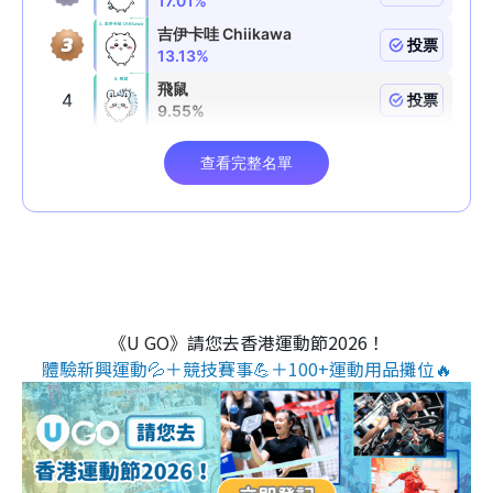
《U GO》請您去香港運動節2026！
體驗新興運動💦＋競技賽事💪＋100+運動用品攤位🔥