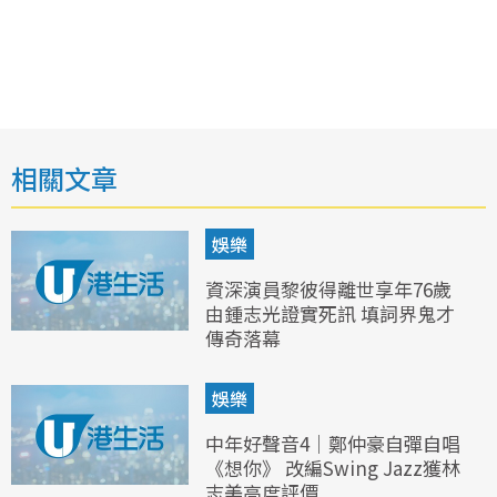
相關文章
娛樂
資深演員黎彼得離世享年76歲
由鍾志光證實死訊 填詞界鬼才
傳奇落幕
娛樂
中年好聲音4｜鄭仲豪自彈自唱
《想你》 改編Swing Jazz獲林
志美高度評價