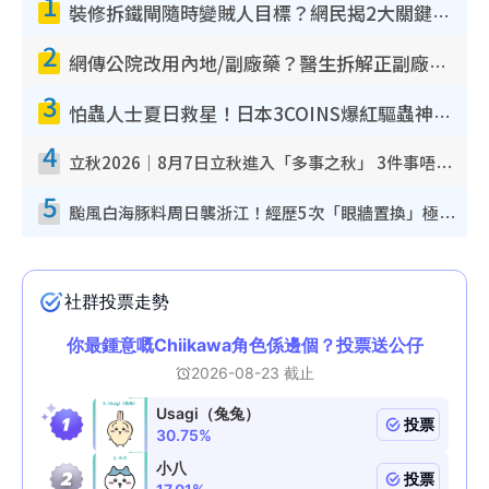
1
裝修拆鐵閘隨時變賊人目標？網民揭2大關鍵用途：裝新式等於白裝？附新舊鐵閘分別
2
網傳公院改用內地/副廠藥？醫生拆解正副廠分別 揭4類人換藥隨時出事
3
怕蟲人士夏日救星！日本3COINS爆紅驅蟲神器$45起 1招「全程免觸碰」輕鬆搞定小強
4
立秋2026｜8月7日立秋進入「多事之秋」 3件事唔做得！專家教6招開運 清枱頭／銀包納氣接好運
5
颱風白海豚料周日襲浙江！經歷5次「眼牆置換」極罕見 成登陸內地最長途颱風