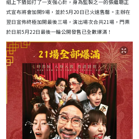
組上下猶如打了一支強心針，身為監製之一的張繼聰正
式宣布將會加開9場，並於5月20日已火速售罄。主辦在
翌日宣佈終極加開最後三場，演出場次合共21場，門票
於日前5月22日最後一輪公開發售已全數爆滿！