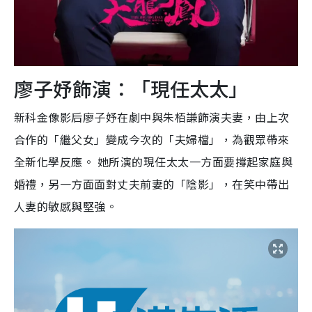
廖子妤飾演：「現任太太」
新科金像影后廖子妤在劇中與朱栢謙飾演夫妻，由上次
合作的「繼父女」變成今次的「夫婦檔」，為觀眾帶來
全新化學反應。 她所演的現任太太一方面要撐起家庭與
婚禮，另一方面面對丈夫前妻的「陰影」，在笑中帶出
人妻的敏感與堅強。