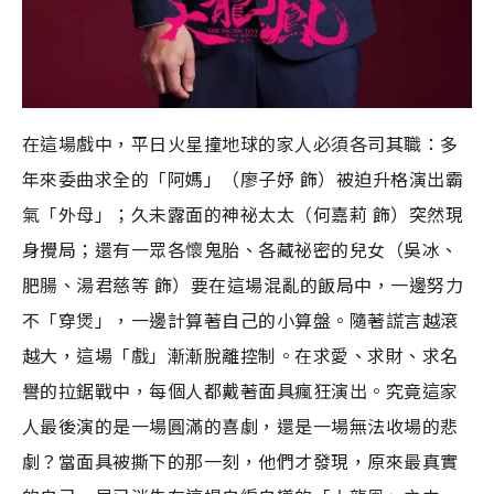
在這場戲中，平日火星撞地球的家人必須各司其職：多
年來委曲求全的「阿媽」（廖子妤 飾）被迫升格演出霸
氣「外母」；久未露面的神祕太太（何嘉莉 飾）突然現
身攪局；還有一眾各懷鬼胎、各藏祕密的兒女（吳冰、
肥腸、湯君慈等 飾）要在這場混亂的飯局中，一邊努力
不「穿煲」，一邊計算著自己的小算盤。隨著謊言越滾
越大，這場「戲」漸漸脫離控制。在求愛、求財、求名
譽的拉鋸戰中，每個人都戴著面具瘋狂演出。究竟這家
人最後演的是一場圓滿的喜劇，還是一場無法收場的悲
劇？當面具被撕下的那一刻，他們才發現，原來最真實