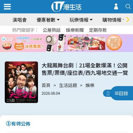
演唱會
優惠著數
玩樂情報
購物情報
熱門關鍵字：
公屋熱話
娛樂新聞
定期存款
大龍鳳舞台劇｜21場全數爆滿！公開
售票/票價/座位表/西九場地交通一覽
首頁
生活話題
娛樂
目錄
2026.08.04
用App睇
有待公佈