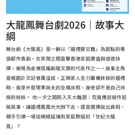
大龍鳳舞台劇2026｜故事大
綱
舞台劇《大龍鳯》是一齣以「婚禮變災難」為起點的粵
語都市喜劇，在笑鬧之間直擊香港家庭價值與道德抉
擇，被視為金像獎編劇龍文康的代表作之一。故事主角
是報館訃文記者萬佳成，正與家人全力籌備妹妹的婚禮
時，竟意外發現準妹夫的全裸床照，身旁卻不是自己待
嫁的妹妹。 他一夕之間跌入天大難題：究竟應該裝作若
無其事，讓婚禮風風光光辦下去，還是選擇說出真相，
親手引爆一場從網絡延燒到家庭群組的「世紀大龍
鳯」？