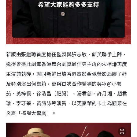
新版由張繼聰首度擔任監製與張志敏、郭芙聯手上陣，
邀得曾憑此劇奪香港舞台劇獎最佳男主角的朱栢謙再度
主演兼執導，聯同新鮮出爐香港電影金像獎影后廖子妤
及特別演出何嘉莉，更與首次合作登場的吳冰@小薯
茄、黃梓僑、徐浩昌（肥腸）、湯君慈、許月湘、趙君
瑜、李玗蓁、黃詩詠等演員，以更豪華的卡士為觀眾在
炎夏「搞場大龍鳯」。