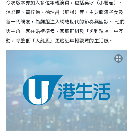
今次版本亦加入多位年輕演員，包括吳冰（小薯茄）、
湯君慈、黃梓僑、徐浩昌（肥腸）等，主要飾演子女及
新一代親友，為劇組注入網絡世代的節奏與幽默。 他們
與主角一家在婚禮準備、家庭群組及「災難現場」中互
動，令整個「大龍鳯」更貼近年輕觀眾的生活感。