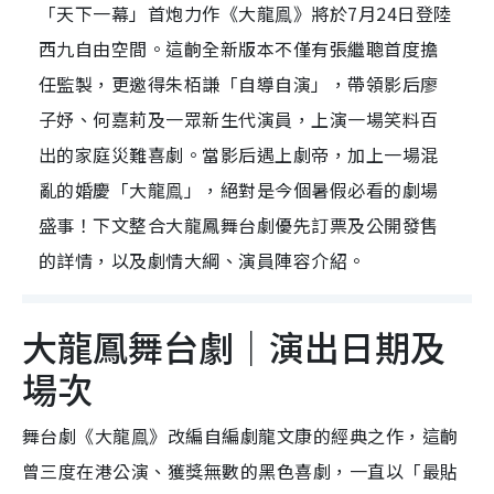
「天下一幕」首炮力作《大龍鳯》將於7月24日登陸
西九自由空間。這齣全新版本不僅有張繼聰首度擔
任監製，更邀得朱栢謙「自導自演」，帶領影后廖
子妤、何嘉莉及一眾新生代演員，上演一場笑料百
出的家庭災難喜劇。當影后遇上劇帝，加上一場混
亂的婚慶「大龍鳯」，絕對是今個暑假必看的劇場
盛事！下文整合大龍鳳舞台劇優先訂票及公開發售
的詳情，以及劇情大綱、演員陣容介紹。
大龍鳳舞台劇｜演出日期及
場次
舞台劇《大龍鳯》改編自編劇龍文康的經典之作，這齣
曾三度在港公演、獲獎無數的黑色喜劇，一直以「最貼