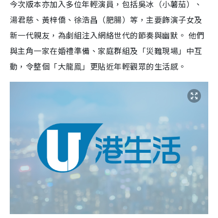
今次版本亦加入多位年輕演員，包括吳冰（小薯茄）、
湯君慈、黃梓僑、徐浩昌（肥腸）等，主要飾演子女及
新一代親友，為劇組注入網絡世代的節奏與幽默。 他們
與主角一家在婚禮準備、家庭群組及「災難現場」中互
動，令整個「大龍鳯」更貼近年輕觀眾的生活感。