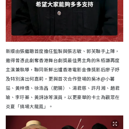
新版由張繼聰首度擔任監製與張志敏、郭芙聯手上陣，
邀得曾憑此劇奪香港舞台劇獎最佳男主角的朱栢謙再度
主演兼執導，聯同新鮮出爐香港電影金像獎影后廖子妤
及特別演出何嘉莉，更與首次合作登場的吳冰@小薯
茄、黃梓僑、徐浩昌（肥腸）、湯君慈、許月湘、趙君
瑜、李玗蓁、黃詩詠等演員，以更豪華的卡士為觀眾在
炎夏「搞場大龍鳯」。