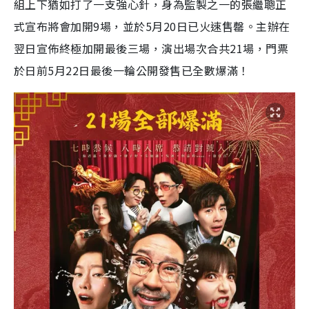
組上下猶如打了一支強心針，身為監製之一的張繼聰正
式宣布將會加開9場，並於5月20日已火速售罄。主辦在
翌日宣佈終極加開最後三場，演出場次合共21場，門票
於日前5月22日最後一輪公開發售已全數爆滿！