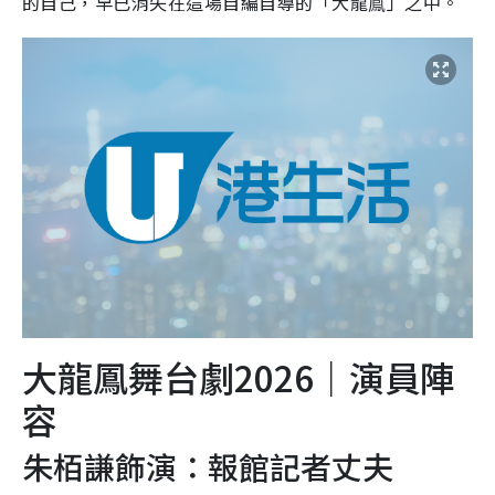
的自己，早已消失在這場自編自導的「大龍鳯」之中。
大龍鳳舞台劇2026｜演員陣
容
朱栢謙飾演：報館記者丈夫