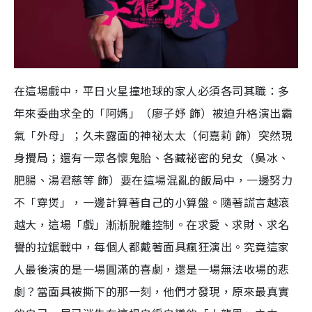
在這場戲中，平日火星撞地球的家人必須各司其職：多
年來委曲求全的「阿媽」（廖子妤 飾）被迫升格演出霸
氣「外母」；久未露面的神祕太太（何嘉莉 飾）突然現
身攪局；還有一眾各懷鬼胎、各藏祕密的兒女（吳冰、
肥腸、湯君慈等 飾）要在這場混亂的飯局中，一邊努力
不「穿煲」，一邊計算著自己的小算盤。隨著謊言越滾
越大，這場「戲」漸漸脫離控制。在求愛、求財、求名
譽的拉鋸戰中，每個人都戴著面具瘋狂演出。究竟這家
人最後演的是一場圓滿的喜劇，還是一場無法收場的悲
劇？當面具被撕下的那一刻，他們才發現，原來最真實