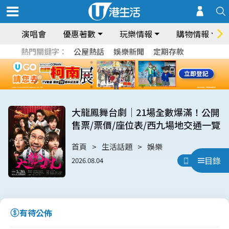
演唱會
優惠著數
玩樂情報
購物情報
熱門關鍵字：
公屋熱話
娛樂新聞
定期存款
大龍鳳舞台劇｜21場全數爆滿！公開
售票/票價/座位表/西九場地交通一覽
首頁
生活話題
娛樂
目錄
2026.08.04
用App睇
有待公佈