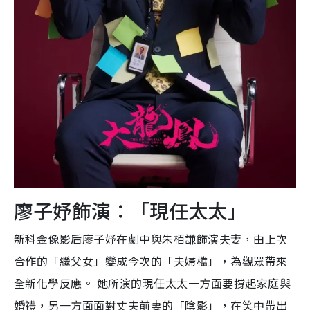
廖子妤飾演：「現任太太」
新科金像影后廖子妤在劇中與朱栢謙飾演夫妻，由上次
合作的「繼父女」變成今次的「夫婦檔」，為觀眾帶來
全新化學反應。 她所演的現任太太一方面要撐起家庭與
婚禮，另一方面面對丈夫前妻的「陰影」，在笑中帶出