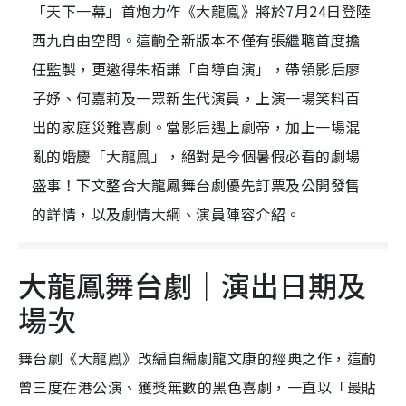
「天下一幕」首炮力作《大龍鳯》將於7月24日登陸
西九自由空間。這齣全新版本不僅有張繼聰首度擔
任監製，更邀得朱栢謙「自導自演」，帶領影后廖
子妤、何嘉莉及一眾新生代演員，上演一場笑料百
出的家庭災難喜劇。當影后遇上劇帝，加上一場混
亂的婚慶「大龍鳯」，絕對是今個暑假必看的劇場
盛事！下文整合大龍鳳舞台劇優先訂票及公開發售
的詳情，以及劇情大綱、演員陣容介紹。
大龍鳳舞台劇｜演出日期及
場次
舞台劇《大龍鳯》改編自編劇龍文康的經典之作，這齣
曾三度在港公演、獲獎無數的黑色喜劇，一直以「最貼