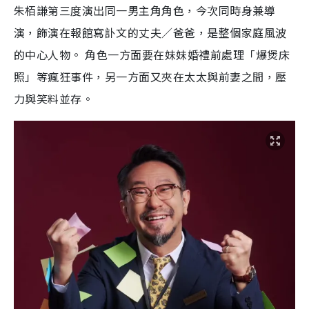
朱栢謙第三度演出同一男主角角色，今次同時身兼導
演，飾演在報館寫訃文的丈夫／爸爸，是整個家庭風波
的中心人物。 角色一方面要在妹妹婚禮前處理「爆煲床
照」等瘋狂事件，另一方面又夾在太太與前妻之間，壓
力與笑料並存。