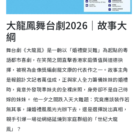
大龍鳳舞台劇2026｜故事大
綱
舞台劇《大龍鳯》是一齣以「婚禮變災難」為起點的粵
語都市喜劇，在笑鬧之間直擊香港家庭價值與道德抉
擇，被視為金像獎編劇龍文康的代表作之一。故事主角
是報館訃文記者萬佳成，正與家人全力籌備妹妹的婚禮
時，竟意外發現準妹夫的全裸床照，身旁卻不是自己待
嫁的妹妹。 他一夕之間跌入天大難題：究竟應該裝作若
無其事，讓婚禮風風光光辦下去，還是選擇說出真相，
親手引爆一場從網絡延燒到家庭群組的「世紀大龍
鳯」？