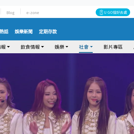
Blog
e-zone
U GO搵好去處
熱話
娛樂新聞
定期存款
情報
飲食情報
娛樂
社會
影片專區