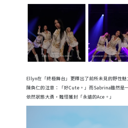
Ellyn在「終極舞台」更釋出了前所未見的野
陳奐仁的注意：「好Cute。」而Sabrina
依然狀態大勇，難怪獲封「永遠的Ace。」