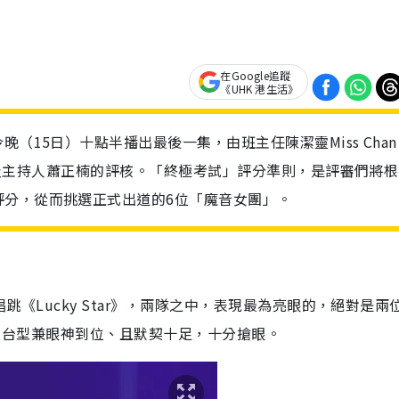
在Google追蹤
《UHK 港生活》
（15日）十點半播出最後一集，由班主任陳潔靈Miss Chan
Heo及主持人蕭正楠的評核。「終極考試」評分準則，是評審們將
評分，從而挑選正式出道的6位「魔音女團」。
跳《Lucky Star》，兩隊之中，表現最為亮眼的，絕對是兩
p不但有台型兼眼神到位、且默契十足，十分搶眼。