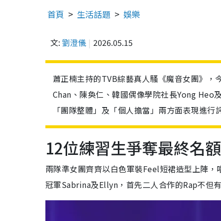
首頁
生活話題
娛樂
文:
劉澄儀
2026.05.15
蕭正楠主持的TVB綜藝真人騷《魔音女團》，今晚
Chan、陳奐仁、韓國偶像學院社長Yong 
「團隊整體」及「個人擔當」兩方面表現進行
12位練習生爭奪最終名額
兩隊準女團齊齊以白色軍裝Feel短裙造型上陣，唱
冠軍Sabrina及Ellyn，首先二人合作的Ra