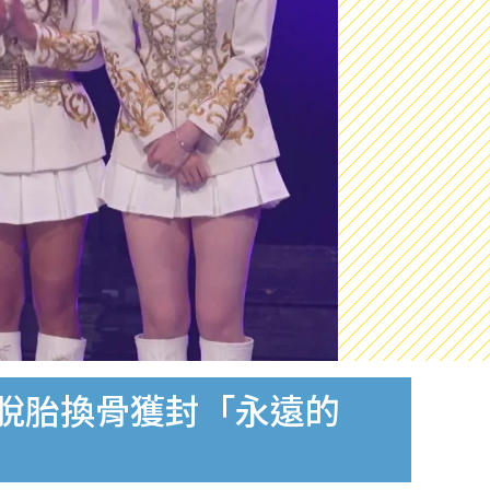
位脫胎換骨獲封「永遠的