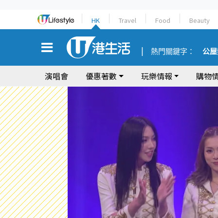
HK
Travel
Food
Beauty
熱門關鍵字：
公屋
演唱會
優惠著數
玩樂情報
購物