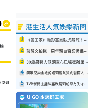
港生活人氣娛樂新聞
1
《愛回家》隱形富豪臥虎藏龍！盤點12位財氣逼人的有錢藝人：呢位靚女3億身家唔憂做
根據
2
葉蒨文拍拖一周年親自否認情侶關係？！被質疑感情造假竟稱GM「普通同事」
3
30歲男藝人低調宣布已秘密離巢！人氣急跌變失蹤人口︰「這幾年過得並不容易」
4
簡淑兒染金毛剪短頭髮氣質判若兩人！嚇壞老公麥大力都認唔出：「你做咩事？」
5
位港姐
TVB新聞主播陳嘉欣鏡頭前罕有失守！遭林超英一句說話突襲嚇親當場大笑
U GO 本週好去處