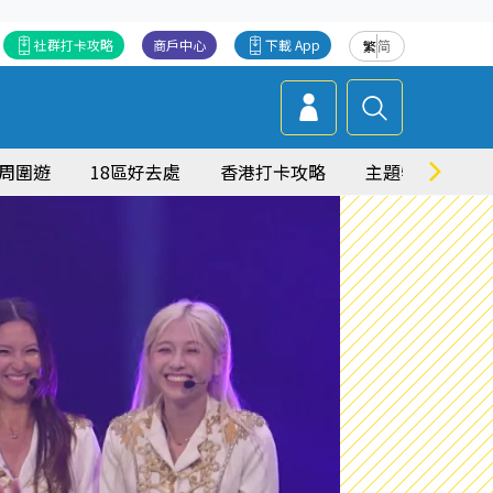
社群打卡攻略
商戶中心
下載 App
繁
简
周圍遊
18區好去處
香港打卡攻略
主題特集