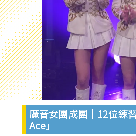
魔音女團成團｜12位練
Ace」