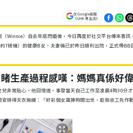
在Google追蹤
《UHK 港生活》
恩（Winnie）自去年底閃婚後，今日再度於社交平台傳來喜訊
g（約7磅幾）的健康B女。夫妻倆已於昨日順利出院，正式帶BB
目睹生產過程感嘆：媽媽真係好
兒非常貼心。他回憶道，事發當天自己工作至凌晨4時30分才
間安排得天衣無縫：「好彩個女識揀時間出世，趁我收工先作