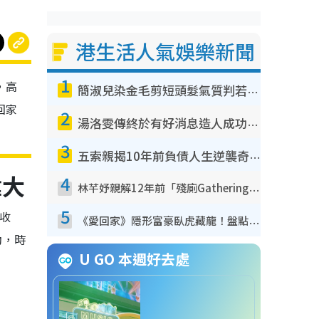
港生活人氣娛樂新聞
1
，高
簡淑兒染金毛剪短頭髮氣質判若兩人！嚇壞老公麥大力都認唔出：「你做咩事？」
回家
2
湯洛雯傳終於有好消息造人成功！兩大細節曝孕味極濃惹猜測：大肚婆先會咁！
3
五索親揭10年前負債人生逆襲奇蹟！全靠去一地方轉運後即遇上馬先生
偉大
4
林芊妤親解12年前「殘廁Gathering」真相！高層解約一句話重創尊嚴至今拒返TVB
5
收
《愛回家》隱形富豪臥虎藏龍！盤點12位財氣逼人的有錢藝人：呢位靚女3億身家唔憂做
動，時
U GO 本週好去處