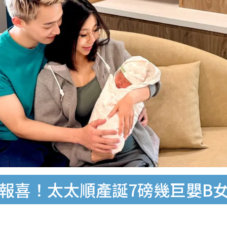
佑報喜！太太順產誕7磅幾巨嬰B