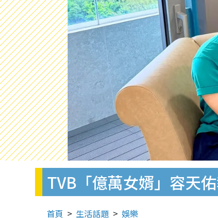
TVB「億萬女婿」容天
首頁
生活話題
娛樂