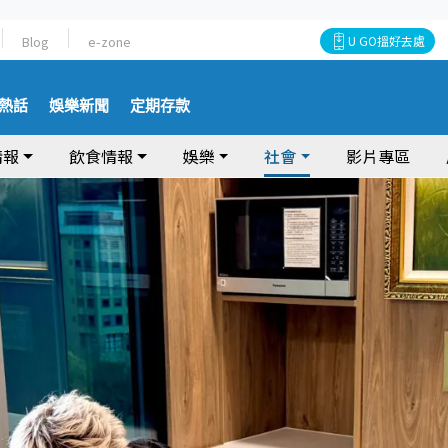
Blog
e-zone
U GO搵好去處
熱話
娛樂新聞
定期存款
情報
飲食情報
娛樂
社會
影片專區