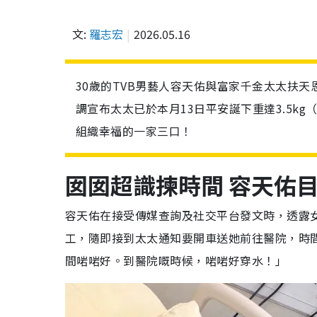
文:
羅志宏
2026.05.16
30歲的TVB男藝人容天佑與富家千金太太扶天
調宣布太太已於本月13日平安誕下重達3.5k
組織幸福的一家三口！
囡囡超識揀時間 容天佑
容天佑在接受傳媒查詢及社交平台發文時，透露女
工，隨即接到太太通知要開車送她前往醫院，時
間啱啱好。到醫院嘅時候，啱啱好穿水！」