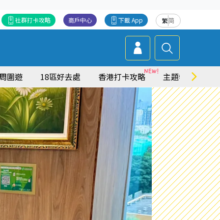
社群打卡攻略
商戶中心
下載 App
繁
简
周圍遊
18區好去處
香港打卡攻略
主題特集