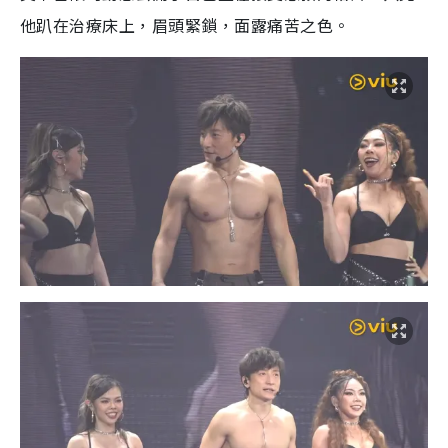
他趴在治療床上，眉頭緊鎖，面露痛苦之色。