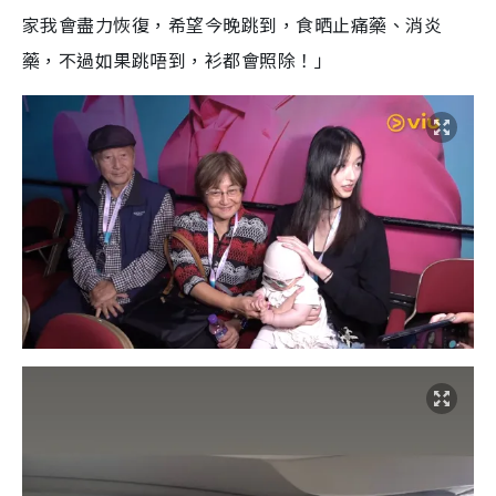
家我會盡力恢復，希望今晚跳到，食晒止痛藥、消炎
藥，不過如果跳唔到，衫都會照除！」