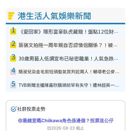
港生活人氣娛樂新聞
1
《愛回家》隱形富豪臥虎藏龍！盤點12位財氣逼人的有錢藝人：呢位靚女3億身家唔憂做
2
葉蒨文拍拖一周年親自否認情侶關係？！被質疑感情造假竟稱GM「普通同事」
3
30歲男藝人低調宣布已秘密離巢！人氣急跌變失蹤人口︰「這幾年過得並不容易」
4
簡淑兒染金毛剪短頭髮氣質判若兩人！嚇壞老公麥大力都認唔出：「你做咩事？」
5
TVB新聞主播陳嘉欣鏡頭前罕有失守！遭林超英一句說話突襲嚇親當場大笑