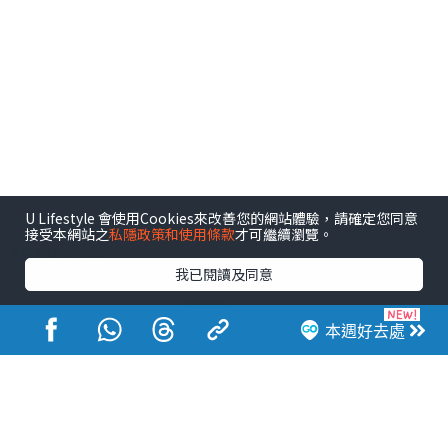
U Lifestyle 會使用Cookies來改善您的網站體驗，請確定您同意
接受本網站之
私隱政策和使用條款
才可繼續瀏覽。
相關文章
我已閱讀及同意
娛樂
本週好去處
江美儀直斥某港姐食嘢肉酸冇家
教！當事人手寫信曝光揭終極真
相