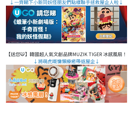
↓一齊睇下小新同妖怪朋友們點樣聯手拯救屋企人啦↓
【送您🐯】韓國超人氣文創品牌MUZIK TIGER 冰感風扇！
↓將萌虎嘅慵懶療癒帶返屋企↓