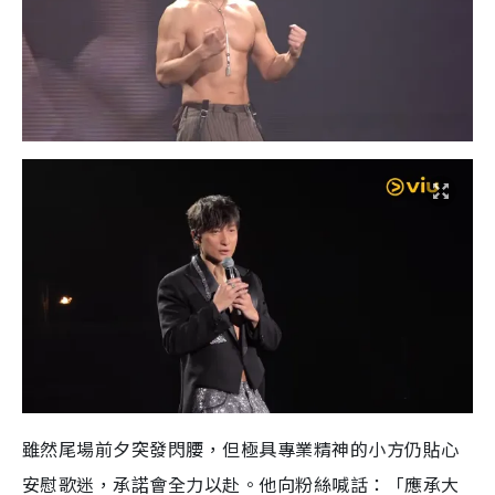
雖然尾場前夕突發閃腰，但極具專業精神的小方仍貼心
安慰歌迷，承諾會全力以赴。他向粉絲喊話：「應承大