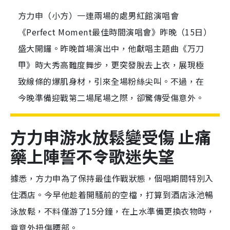
方力申（小方）一連兩場的處男紅館演唱會
《Perfect Moment最佳時間演唱會》昨晚（15日）
盛大開鑼。昨晚首場演出中，他獻唱主題曲《万刀
甲》時大秀高難度舞步，更突發脫去上衣，展現極
致線條的爆肌身材，引來全場粉絲尖叫。不過，在
今晚準備迎戰第二場尾場之際，卻驚傳受傷意外。
方力申游水放鬆變受傷 止痛
藥上陣誓不令歌迷失望
據悉，方力申為了保持最佳作戰狀態，個唱期間特別入
住酒店。今早他趁着開騷前的空檔，打算到酒店泳池暢
泳放鬆，不料僅游了15分鐘，在上水準備更換衣物時，
竟意外扭傷腰部。