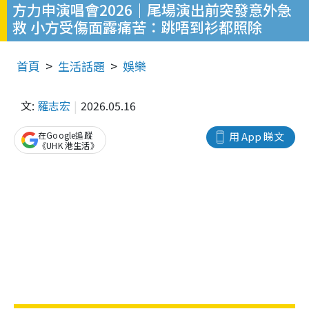
方力申演唱會2026｜尾場演出前突發意外急
救 小方受傷面露痛苦：跳唔到衫都照除
首頁
生活話題
娛樂
文:
羅志宏
2026.05.16
在Google追蹤
用 App 睇文
《UHK 港生活》