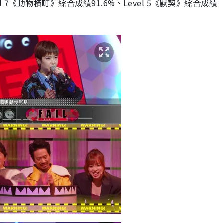
vel 7《動物橫町》綜合成績91.6%、Level 5《默契》綜合成績