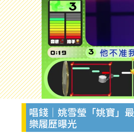
唱錢｜姚雪瑩「姚寶」最
樂履歷曝光