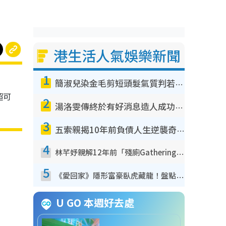
港生活人氣娛樂新聞
1
簡淑兒染金毛剪短頭髮氣質判若兩人！嚇壞老公麥大力都認唔出：「你做咩事？」
超可
2
湯洛雯傳終於有好消息造人成功！兩大細節曝孕味極濃惹猜測：大肚婆先會咁！
3
五索親揭10年前負債人生逆襲奇蹟！全靠去一地方轉運後即遇上馬先生
4
林芊妤親解12年前「殘廁Gathering」真相！高層解約一句話重創尊嚴至今拒返TVB
5
《愛回家》隱形富豪臥虎藏龍！盤點12位財氣逼人的有錢藝人：呢位靚女3億身家唔憂做
》
U GO 本週好去處