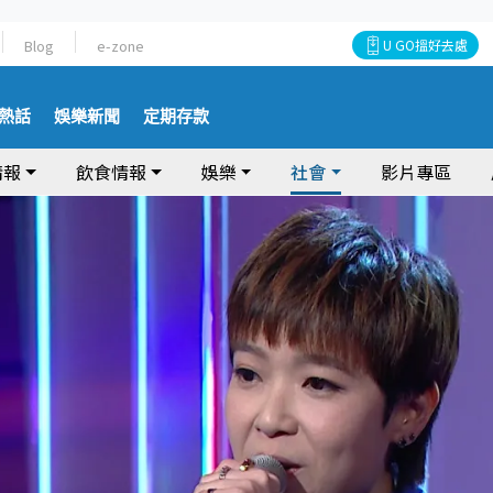
Blog
e-zone
U GO搵好去處
熱話
娛樂新聞
定期存款
情報
飲食情報
娛樂
社會
影片專區