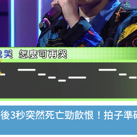
後3秒突然死亡勁飲恨！拍子準確