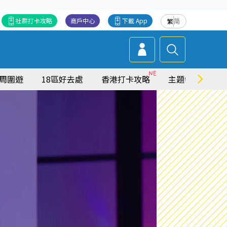
社群打卡攻略
商戶中心
下載 App
繁
简
周圍遊
18區好去處
香港打卡攻略
主題特集