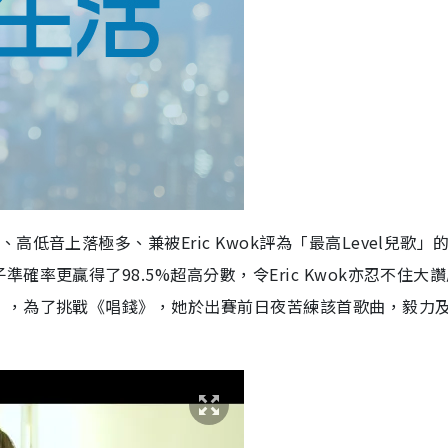
低音上落極多、兼被Eric Kwok評為「最高Level兒歌」
率更贏得了98.5%超高分數，令Eric Kwok亦忍不住大
》，為了挑戰《唱錢》，她於出賽前日夜苦練該首歌曲，毅力