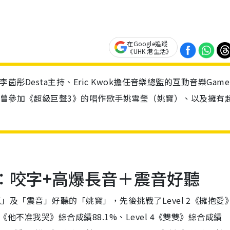
在Google追蹤
《UHK 港生活》
員李茵彤Desta主持、Eric Kwok擔任音樂總監的互動音樂Game
有曾參加《超級巨聲3》的唱作歌手姚雪瑩（姚寶）、以及擁有
好」：咬字+高爆長音＋震音好聽
氣」及「震音」好聽的「姚寶」，先後挑戰了Level 2《擁抱愛
《他不准我哭》綜合成績88.1%、Level 4《雙雙》綜合成績