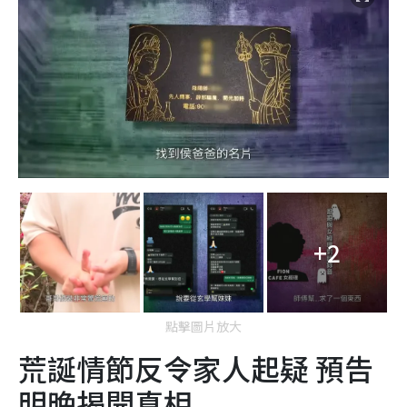
+2
點擊圖片放大
荒誕情節反令家人起疑 預告
明晚揭開真相