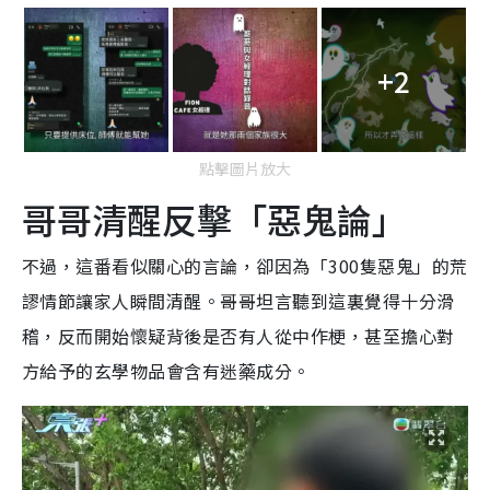
+2
點擊圖片放大
哥哥清醒反擊「惡鬼論」
不過，這番看似關心的言論，卻因為「300隻惡鬼」的荒
謬情節讓家人瞬間清醒。哥哥坦言聽到這裏覺得十分滑
稽，反而開始懷疑背後是否有人從中作梗，甚至擔心對
方給予的玄學物品會含有迷藥成分。