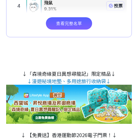
↓「森境奇緣夏日異想尋龍記」限定精品↓
↓漫遊秘境地墊、多用途旅行收納袋↓
↓ 【免費送】香港運動節2026電子門票！↓