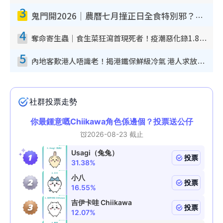
3
鬼門開2026｜農曆七月撞正日全食特別邪？專家警告切忌做一事！揭4大禁忌+2招保平安
4
奪命寄生蟲｜食生菜狂瀉首現死者！疫潮惡化錄1.8萬宗病例 揭洗菜3大謬誤
5
內地客歎港人唔識老！揭港鐵保鮮級冷氣 港人求放過：咪投訴