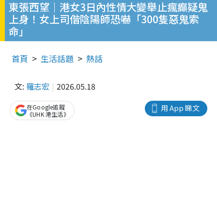
東張西望｜港女3日內性情大變舉止瘋癲疑鬼
上身！女上司偕陰陽師恐嚇「300隻惡鬼索
命」
首頁
生活話題
熱話
文:
羅志宏
2026.05.18
在Google追蹤
用 App 睇文
《UHK 港生活》