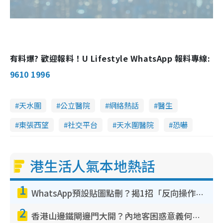
有料爆? 歡迎報料！U Lifestyle WhatsApp 報料專線:
9610 1996
天水圍
公立醫院
網絡熱話
醫生
東張西望
社交平台
天水圍醫院
恐嚇
港生活人氣本地熱話
1
WhatsApp預設貼圖點刪？揭1招「反向操作」還原簡潔介面 附3步實測教學
2
香港山邊鐵閘邊門大開？內地客困惑意義何在！網民神回覆：呢種叫法理性防禦