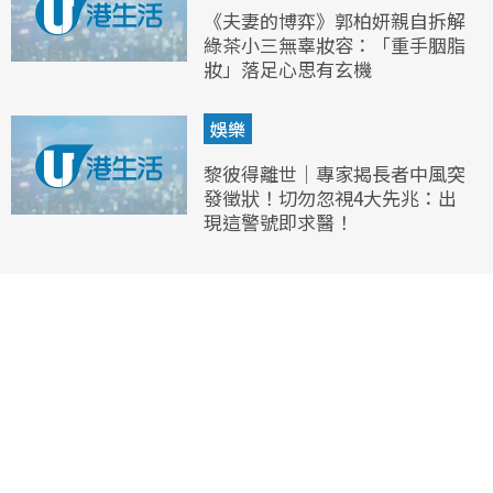
《夫妻的博弈》郭柏妍親自拆解
綠茶小三無辜妝容：「重手胭脂
妝」落足心思有玄機
娛樂
黎彼得離世｜專家揭長者中風突
發徵狀！切勿忽視4大先兆：出
現這警號即求醫！