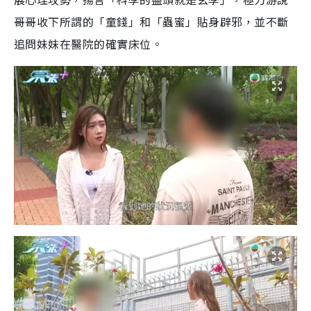
哥哥收下所謂的「童錢」和「蟲蜜」貼身辟邪，並不斷
追問妹妹在醫院的確實床位。