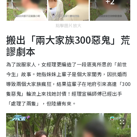
+2
點擊圖片放大
搬出「兩大家族300惡鬼」荒
謬劇本
為了說服家人，女經理更編造了一段匪夷所思的「前世
今生」故事。她指妹妹上輩子是個大家閨秀，因抗婚而
導致兩個大家族瘋狂，結果這輩子在地府引來高達「300
隻惡鬼」輪流上來找她討債！經理宣稱師傅已經出手
「處理了兩隻」，但陸續有來。