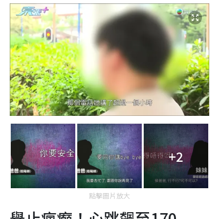
+2
點擊圖片放大
舉止瘋癲！心跳飆至170