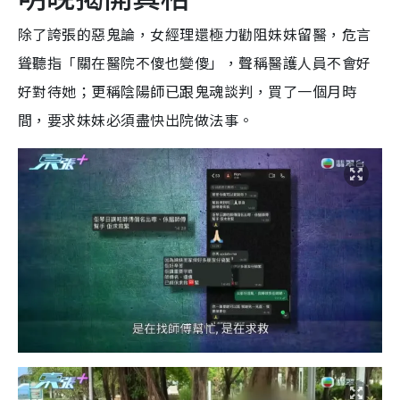
除了誇張的惡鬼論，女經理還極力勸阻妹妹留醫，危言
聳聽指「關在醫院不傻也變傻」，聲稱醫護人員不會好
好對待她；更稱陰陽師已跟鬼魂談判，買了一個月時
間，要求妹妹必須盡快出院做法事。