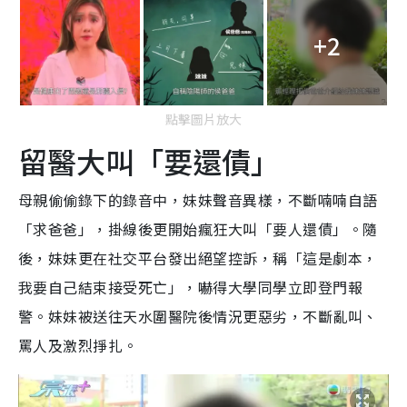
+2
點擊圖片放大
留醫大叫「要還債」
母親偷偷錄下的錄音中，妹妹聲音異樣，不斷喃喃自語
「求爸爸」，掛線後更開始瘋狂大叫「要人還債」。隨
後，妹妹更在社交平台發出絕望控訴，稱「這是劇本，
我要自己結束接受死亡」，嚇得大學同學立即登門報
警。妹妹被送往天水圍醫院後情況更惡劣，不斷亂叫、
罵人及激烈掙扎。