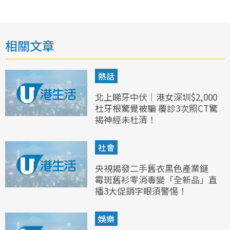
相關文章
熱話
北上睇牙中伏｜港女深圳$2,000
杜牙根驚覺被騙 覆診3次照CT驚
揭神經未杜清！
社會
央視揭發二手舊衣黑色產業鏈
霉斑舊衫零消毒變「全新品」直
播3大促銷字眼須警惕！
娛樂