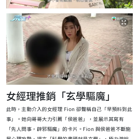
女經理推銷「玄學驅魔」
此時，主動介入的女經理 Fion 卻聲稱自己「早預料到此
事」。她向哥哥大力引薦「侯爸爸」，並展示其寫有
「先人問事，辟邪驅魔」的卡片。Fion 與侯爸爸不斷施
展心理攻勢，揚言「科學的盡頭就是玄學」，極力游說