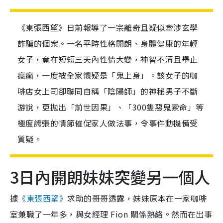
《東張西望》日前報導了一宗離奇且疑似牽涉玄學
詐騙的個案。一名平時性格開朗、身體健康的年輕
女子，竟在短短三天內性情大變，神智不清且舉止
瘋癲，一度被全家懷疑是「鬼上身」。該女子的咖
啡店女上司卻聯同自稱「陰陽師」的神秘男子不斷
游說，更拋出「前世因果」、「300隻惡鬼索命」等
極度誇張的情節催促家人做法事，令事件動機備受
質疑。
3日內開朗妹妹突變另一個人
據
《東張西望》
求助的哥哥透露，妹妹原本在一家咖啡
室兼職了一年多，與女經理 Fion 關係熟絡。然而在出事