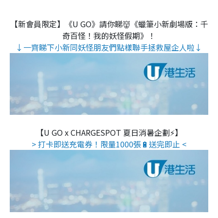
【新會員限定】《U GO》請你睇👹《蠟筆小新劇場版：千
奇百怪！我的妖怪假期》！
↓一齊睇下小新同妖怪朋友們點樣聯手拯救屋企人啦↓
【U GO x CHARGESPOT 夏日消暑企劃⚡】
> 打卡即送充電券！限量1000張🔋送完即止 <