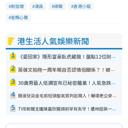
新加坡
演員
緋聞
香港小姐
爸媽心聲
港生活人氣娛樂新聞
1
《愛回家》隱形富豪臥虎藏龍！盤點12位財氣逼人的有錢藝人：呢位靚女3億身家唔憂做
2
葉蒨文拍拖一周年親自否認情侶關係？！被質疑感情造假竟稱GM「普通同事」
3
30歲男藝人低調宣布已秘密離巢！人氣急跌變失蹤人口︰「這幾年過得並不容易」
4
簡淑兒染金毛剪短頭髮氣質判若兩人！嚇壞老公麥大力都認唔出：「你做咩事？」
5
TVB新聞主播陳嘉欣鏡頭前罕有失守！遭林超英一句說話突襲嚇親當場大笑