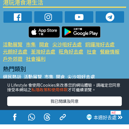
港玩港食港生活
活動展覽
市集
開倉
尖沙咀好去處
銅鑼灣好去處
元朗好去處
荃灣好去處
旺角好去處
社會
餐廳情報
戶外郊遊
社會福利
熱門類別
網民熱話
活動展覽
市集
開倉
尖沙咀好去處
銅鑼灣好去處
元朗好去處
荃灣好去處
旺角好去處
社會
U Lifestyle 會使用Cookies來改善您的網站體驗，請確定您同意
接受本網站之
私隱政策和使用條款
才可繼續瀏覽。
餐廳情報
戶外郊遊
熱門標籤
我已閱讀及同意
#UGO搵好去處
#人氣活動推介
#美食社群熱話
#親子玩樂好去處
#ULifestyle應用程式
#限時搶
本週好去處
#UJetso禮物放送
#ULifestyle商戶中心
#著數
#網絡熱話