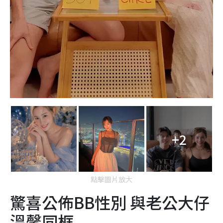
+2
點擊圖片放大
驚喜公佈BB性別 與老公大仔
溫馨同框