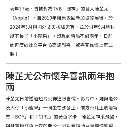
現年37歲、曾被封為TVB「咪神」的藝人陳芷尤
（Apple），自2019年離巢返回新加坡發展後，於
2024年3月與圈外丈夫拉埋天窗，並於同年9月順利
誕下長子「小龍果」。沒想到時隔不到兩年，日前
她再度於社交平台IG高調報喜，驚喜宣佈懷上第二
胎！
陳芷尤公布懷孕喜訊兩年抱
兩
陳芷尤日前透過短片公佈這份喜悅。影片中，她與老公
及大仔「小龍果」一同坐在沙發上，前方茶几上放着寫
有「BOY」和「GIRL」的黃色字卡。陳芷尤神采飛揚，
與身穿粉紅色上衣的老公一同對着鏡頭展現燦爛笑容。