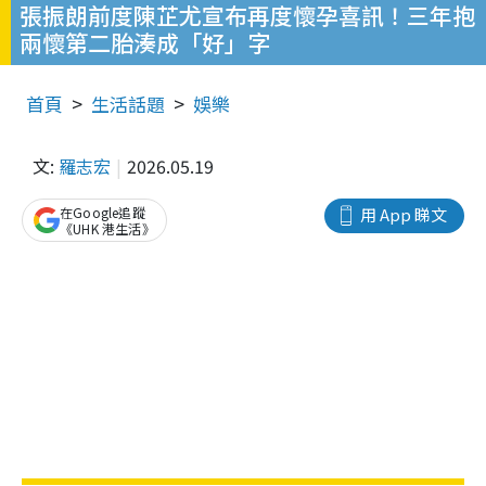
張振朗前度陳芷尤宣布再度懷孕喜訊！三年抱
兩懷第二胎湊成「好」字
首頁
生活話題
娛樂
文:
羅志宏
2026.05.19
在Google追蹤
用 App 睇文
《UHK 港生活》