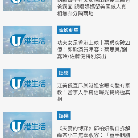
爸露面 親曝媽媽留美國感人真
相無奈分隔兩地
電影劇集
功夫女足香港上映｜票房突破21
億！即睇演員陣容：蔡思貝/劉
嘉玲/佐藤健特別演出
娛樂
江美儀直斥某港姐食嘢肉酸冇家
教！當事人手寫信曝光揭終極真
相
娛樂
《夫妻的博弈》郭柏妍親自拆解
綠茶小三無辜妝容：「重手胭脂