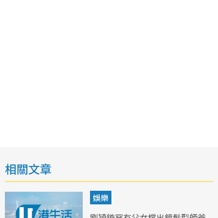
相關文章
娛樂
劉穎鏇罕有父女檔出鏡髮型師爸