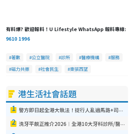
有料爆? 歡迎報料！U Lifestyle WhatsApp 報料專線:
9610 1996
著數
公立醫院
診所
醫療機構
服務
磁力共振
社會民生
東張西望
港生活社會話題
1
警方即日起全港大執法！捉行人亂過馬路+司機不專注駕駛！亂過馬路罰$2000
2
洗牙平靚正推介2026︱全港10大牙科診所/醫院懶人包 夜診至8點/鎮靜潔牙/醫療券適用