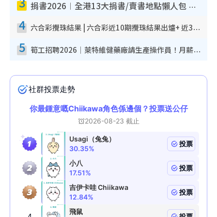
3
捐書2026︱全港13大捐書/賣書地點懶人包 二手課本最高$150＋舊書換免費咖啡/戲票
4
六合彩攪珠結果 | 六合彩近10期攪珠結果出爐+ 近30期最旺熱門中獎號碼
5
筍工招聘2026｜萊特維健藥廠請生產操作員！月薪高達$1.7萬 冷氣廠房/五天工作/保證雙糧