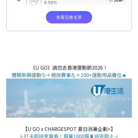
《U GO》請您去香港運動節2026！
體驗新興運動💦＋競技賽事💪＋100+運動用品攤位🔥
【U GO x CHARGESPOT 夏日消暑企劃⚡】
> 打卡即送充電券！限量1000張🔋送完即止 <