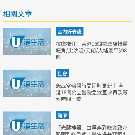
相關文章
室內好去處
按摩推介！香港15間按摩店推薦
旺角/尖沙咀/元朗/大埔最平$98
起
社會
急症室輪候時間即時更新｜ 全
港18間公立醫院急症室收費及等
候時間一覽
健康
「光腿神器」由早穿到晚竟致呼
吸困難送急症！醫生揭長穿藏4