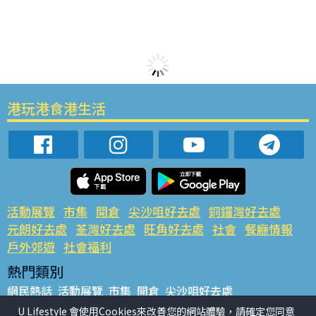
港玩港食港生活
活動展覽
市集
開倉
尖沙咀好去處
銅鑼灣好去處
元朗好去處
荃灣好去處
旺角好去處
社會
餐廳情報
戶外郊遊
社會福利
熱門類別
網民熱話
活動展覽
市集
開倉
尖沙咀好去處
銅鑼灣好去處
元朗好去處
荃灣好去處
旺角好去處
社會
U Lifestyle 會使用Cookies來改善您的網站體驗，請確定您同意