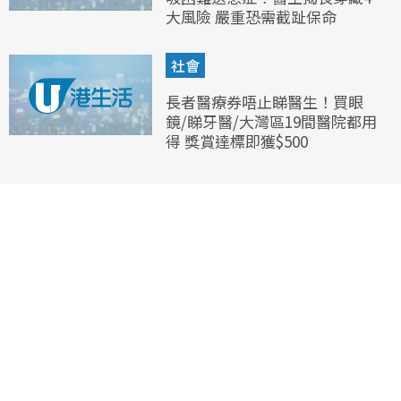
大風險 嚴重恐需截趾保命
社會
長者醫療券唔止睇醫生！買眼
鏡/睇牙醫/大灣區19間醫院都用
得 獎賞達標即獲$500