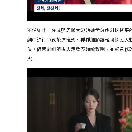
不僅如此，在成熙周與大妃娘娘尹苡廊劍拔弩張
劇中進行中式茶道儀式。種種細節讓韓國網民大
位。儘管劇組隨後火速發表道歉聲明，並緊急修
火。