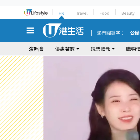
HK
Travel
Food
Beauty
熱門關鍵字：
公屋
演唱會
優惠著數
玩樂情報
購物