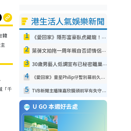
港生活人氣娛樂新聞
1
在韓
《愛回家》隱形富豪臥虎藏龍！盤點12位財氣逼人的有錢藝人：呢位靚女3億身家唔憂做
女主
2
葉蒨文拍拖一周年親自否認情侶關係？！被質疑感情造假竟稱GM「普通同事」
3
30歲男藝人低調宣布已秘密離巢！人氣急跌變失蹤人口︰「這幾年過得並不容易」
史
4
《愛回家》童星Philip仔暫別幕前久違現身！15歲近況暴風長高蛻變帥氣少男
5
喊「千
TVB新聞主播陳嘉欣鏡頭前罕有失守！遭林超英一句說話突襲嚇親當場大笑
U GO 本週好去處