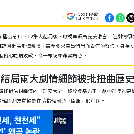
在Google追蹤
《UHK 港生活》
前播出第11、12集大結局後，收視率飆高完美收官，但劇情卻
對韓國網民群情激憤、甚至要求演員們出面責任的聲浪，身為
0度鞠躬哽咽致歉，令一眾粉絲非常痛心。
. 結局兩大劇情細節被批扭曲歷
，講述邊佑錫飾演的「理安大君」終於登基為王，劇中群臣卻高
的韓國網友質疑是在暗指韓國仍「臣服」於中國。