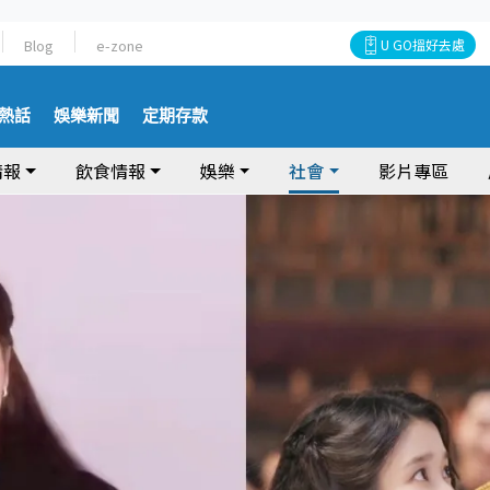
Blog
e-zone
U GO搵好去處
熱話
娛樂新聞
定期存款
情報
飲食情報
娛樂
社會
影片專區