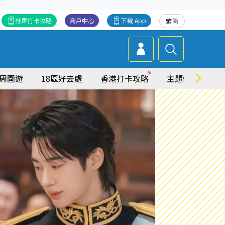
社群打卡攻略
商戶中心
下載 App
繁
简
周圍遊
18區好去處
香港打卡攻略
主題特集