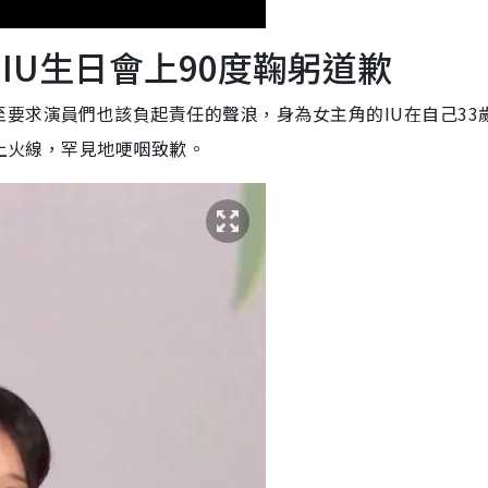
 IU生日會上90度鞠躬道歉
要求演員們也該負起責任的聲浪，身為女主角的IU在自己33
站上火線，罕見地哽咽致歉。