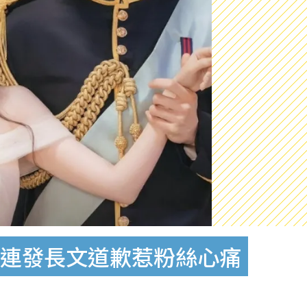
接連發長文道歉惹粉絲心痛