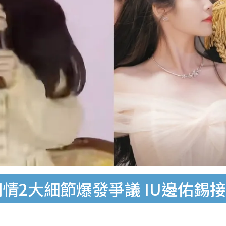
劇情2大細節爆發爭議 IU邊佑錫