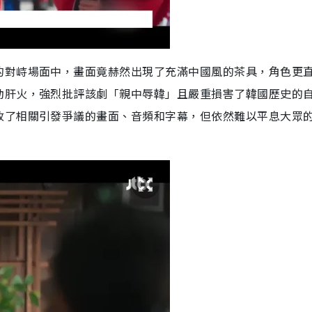
的對峙場面中，畫面竟赫然出現了充滿中國風的茶具，角色更
動肝火，強烈批評該劇「親中辱韓」且嚴重損害了韓國歷史的
改了相關引發爭議的畫面、音頻和字幕，但依然難以平息大眾