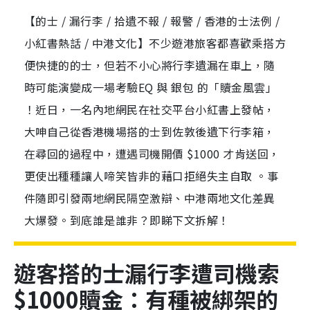
【的士 / 漏行李 / 拾遺不報 / 報警 / 香港的士法例 /
小紅書熱話 / 中港文化】不少遊港旅客都喜歡乘搭方
便快捷的的士，但若不小心將行李遺漏在車上，隨
時可能演變成一場考驗EQ 與 銀包 的「贖金風雲」
！近日，一名內地網民在社交平台小紅書上發帖，
大呻自己從香港機場搭的士到佐敦後遺下行李箱，
在尋回的過程中，遭遇司機開價 $1000 才肯送回，
更使出種種讓人啼笑皆非的藉口拒絕失主自取 。事
件隨即引發兩地網民隔空激辯、中港兩地文化差異
大爆發。到底誰是誰非？即睇下文拆解！
遊客搭的士漏行李遭司機索
$1000贖金：有種被綁架的