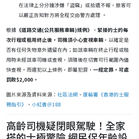
在法律上分分鐘涉嫌「盜竊」或拾遺不報，旅客可
以嚴正告知對方將全程交由警方處理 。
根據
《道路交通(公共服務車輛)規例》
，
緊接的士的每
次行程或租用終止後，
司機須小心查視車輛
，以確定是
否有任何失物意外遺留在內；如該車輛在終止行程或租
用時未經該車司機或查視，須隨後在切實可行範圍內儘
快查視。
而違犯以上條例，即屬犯罪，
一經定罪，可處
罰款$2,000。
圖片來源及資料來源：
社區法網
、
運輸署《香港的士服
務指引》
、
小紅書＠188
高齡司機疑閉眼駕駛！全家
搭的士極驚險 網民促年齡設