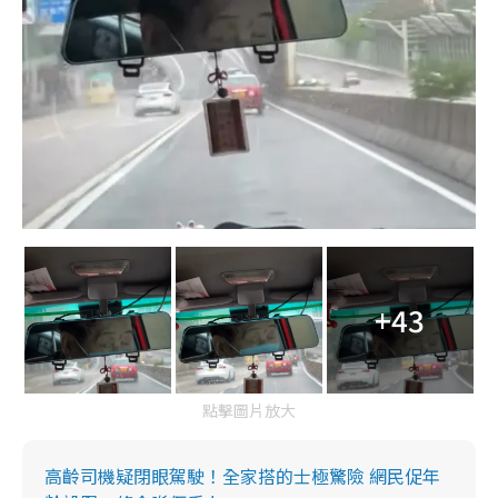
+43
點擊圖片放大
高齡司機疑閉眼駕駛！全家搭的士極驚險 網民促年