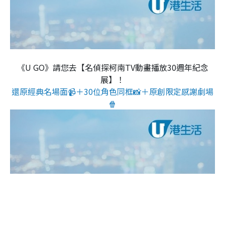
《U GO》請您去【名偵探柯南TV動畫播放30週年紀念
展】！
還原經典名場面📹＋30位角色同框📸＋原創限定感謝劇場
🍿