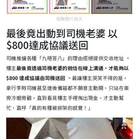
點擊圖片放大
最後竟出動到司機老婆 以
$800達成協議送回
司機推搪各種「九唔答八」的理由拒絕提供交收地址 。
樓主
最後竟透過司機老婆的微信在線上溝通，才能夠以
$800 達成協議由司機送回
。最讓樓主哭笑不得的是，
拿行李時司機甚至連後備箱都不願意主動開，只站在車
旁冷眼旁觀，直到看見樓主手裡掏出現金，才主動幫
忙，直呼「真的有種被綁架的感覺！」