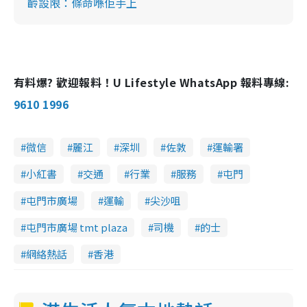
齡設限：條命喺佢手上
有料爆? 歡迎報料！U Lifestyle WhatsApp 報料專線:
9610 1996
微信
麗江
深圳
佐敦
運輸署
小紅書
交通
行業
服務
屯門
屯門市廣場
運輸
尖沙咀
屯門市廣場 tmt plaza
司機
的士
網絡熱話
香港