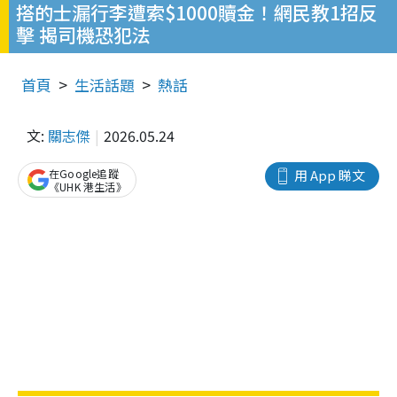
搭的士漏行李遭索$1000贖金！網民教1招反
擊 揭司機恐犯法
首頁
生活話題
熱話
文:
關志傑
2026.05.24
在Google追蹤
用 App 睇文
《UHK 港生活》