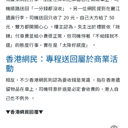
機順路送回「一分錢都沒收」 。
另一位網民提到在麗江
遺漏行李，司機送回只收了 20 元，自己大方給了 50
元，雙方都開開心心 。
樓主認為，失主出於禮貌依「咪
錶」付車費並給小費很正常，但
司機恃著「不給錢就不
還」的態度行事，實在是「太降好感度」 。
香港網民：專程送回屬於商業活
動
相反，不少香港網民則認為要收錢是常識 ，指在香港遺
留物品在車上，司機特意折返是必定會收費的，港人自
己也不例外 。
▼香港網民回覆▼