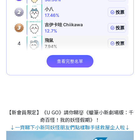
【新會員限定】《U GO》請你睇👹《蠟筆小新劇場版：千
奇百怪！我的妖怪假期》！
↓一齊睇下小新同妖怪朋友們點樣聯手拯救屋企人啦↓