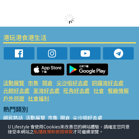
港玩港食港生活
活動展覽
市集
開倉
尖沙咀好去處
銅鑼灣好去處
元朗好去處
荃灣好去處
旺角好去處
社會
餐廳情報
戶外郊遊
社會福利
熱門類別
網民熱話
活動展覽
市集
開倉
尖沙咀好去處
銅鑼灣好去處
元朗好去處
荃灣好去處
旺角好去處
社會
U Lifestyle 會使用Cookies來改善您的網站體驗，請確定您同意
接受本網站之
私隱政策和使用條款
才可繼續瀏覽。
餐廳情報
戶外郊遊