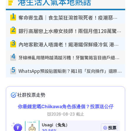
港生活人氣本地熱話
1
奪命寄生蟲｜食生菜狂瀉首現死者！疫潮惡化錄1.8萬宗病例 揭洗菜3大謬誤
2
銀行高層戀上水療女技師！兩個月借128萬驚覺「沉船」沉落火海 揭背後疑似邪教操控賣淫
3
內地客歎港人唔識老！揭港鐵保鮮級冷氣 港人求放過：咪投訴
4
牙線棒亂用隨時越清越污糟！牙醫驚揭盲目過戶細菌恐致蛀牙：呢種先係日常真保養
5
WhatsApp預設貼圖點刪？揭1招「反向操作」還原簡潔介面 附3步實測教學