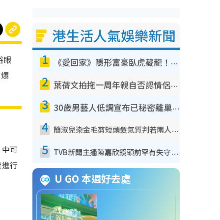
港生活人氣娛樂新聞
1
俗眼
《愛回家》隱形富豪臥虎藏龍！盤點12位財氣逼人的有錢藝人：呢位靚女3億身家唔憂做
引爆
2
葉蒨文拍拖一周年親自否認情侶關係？！被質疑感情造假竟稱GM「普通同事」
3
30歲男藝人低調宣布已秘密離巢！人氣急跌變失蹤人口︰「這幾年過得並不容易」
4
簡淑兒染金毛剪短頭髮氣質判若兩人！嚇壞老公麥大力都認唔出：「你做咩事？」
5
片中可
TVB新聞主播陳嘉欣鏡頭前罕有失守！遭林超英一句說話突襲嚇親當場大笑
索進行
U GO 本週好去處