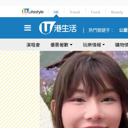
HK
Travel
Food
Beauty
熱門關鍵字：
公屋
演唱會
優惠著數
玩樂情報
購物