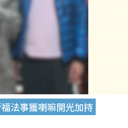
祈福法事獲喇嘛開光加持