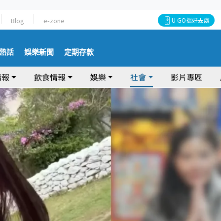
Blog
e-zone
U GO搵好去處
熱話
娛樂新聞
定期存款
情報
飲食情報
娛樂
社會
影片專區