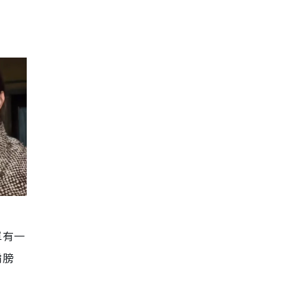
單有一
肩膀