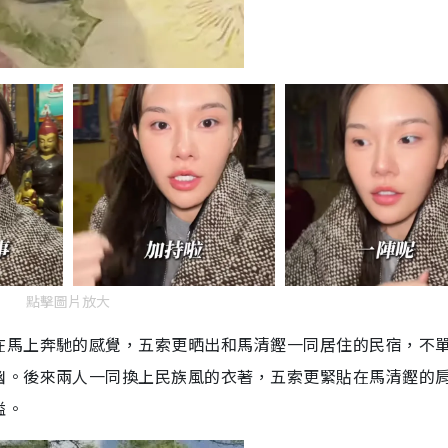
點擊圖片放大
在馬上奔馳的感覺，五索更晒出和馬清鏗一同居住的民宿，不
幽。後來兩人一同換上民族風的衣著，五索更緊貼在馬清鏗的
溢。