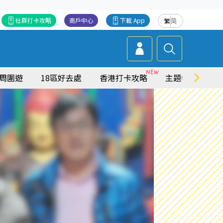
社群打卡攻略
商戶中心
下載 App
繁
简
周圍遊
18區好去處
香港打卡攻略
主題特集