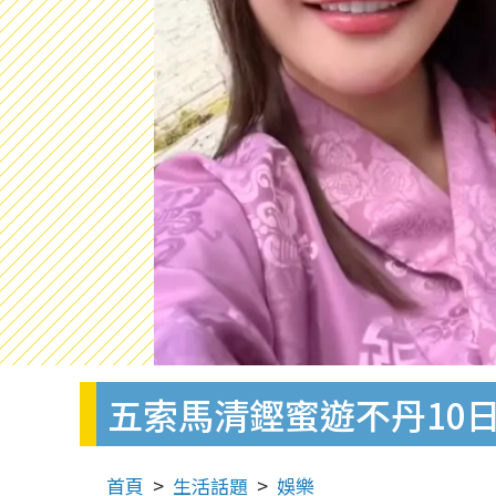
五索馬清鏗蜜遊不丹10
首頁
生活話題
娛樂