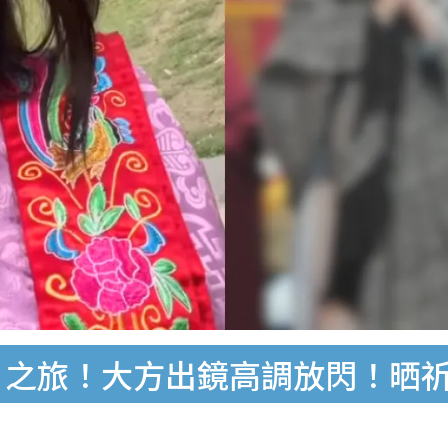
日之旅！大方出鏡高調放閃！晒