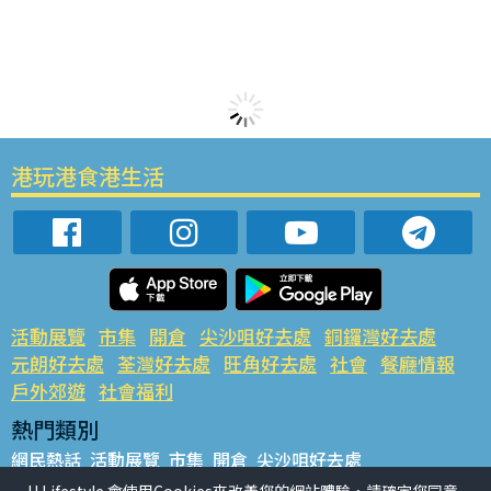
港玩港食港生活
活動展覽
市集
開倉
尖沙咀好去處
銅鑼灣好去處
元朗好去處
荃灣好去處
旺角好去處
社會
餐廳情報
戶外郊遊
社會福利
熱門類別
網民熱話
活動展覽
市集
開倉
尖沙咀好去處
銅鑼灣好去處
元朗好去處
荃灣好去處
旺角好去處
社會