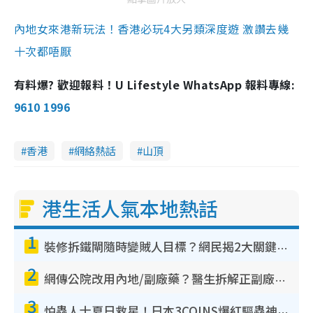
內地女來港新玩法！香港必玩4大另類深度遊 激讚去幾
十次都唔厭
有料爆? 歡迎報料！U Lifestyle WhatsApp 報料專線:
9610 1996
香港
網絡熱話
山頂
港生活人氣本地熱話
1
裝修拆鐵閘隨時變賊人目標？網民揭2大關鍵用途：裝新式等於白裝？附新舊鐵閘分別
2
網傳公院改用內地/副廠藥？醫生拆解正副廠分別 揭4類人換藥隨時出事
3
怕蟲人士夏日救星！日本3COINS爆紅驅蟲神器$45起 1招「全程免觸碰」輕鬆搞定小強