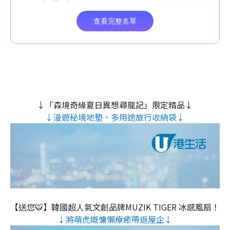
↓「森境奇緣夏日異想尋龍記」限定精品↓
↓漫遊秘境地墊、多用途旅行收納袋↓
【送您🐯】韓國超人氣文創品牌MUZIK TIGER 冰感風扇！
↓將萌虎嘅慵懶療癒帶返屋企↓