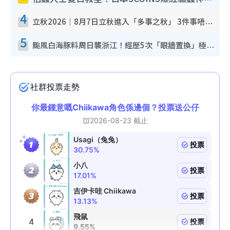
4
立秋2026｜8月7日立秋進入「多事之秋」 3件事唔做得！專家教6招開運 清枱頭／銀包納氣接好運
5
颱風白海豚料周日襲浙江！經歷5次「眼牆置換」極罕見 成登陸內地最長途颱風