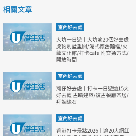
相關文章
室內好去處
大坑一日遊｜大坑逾20個好去處
虎豹別墅重開/港式懷舊麵檔/火
龍文化館/打卡cafe 附交通方式/
開放時間
室內好去處
灣仔好去處｜打卡一日遊逾15大
好去處 古蹟建築/復古餐廳茶居/
拜姻緣石
室內好去處
香港打卡景點2026｜逾20大網紅