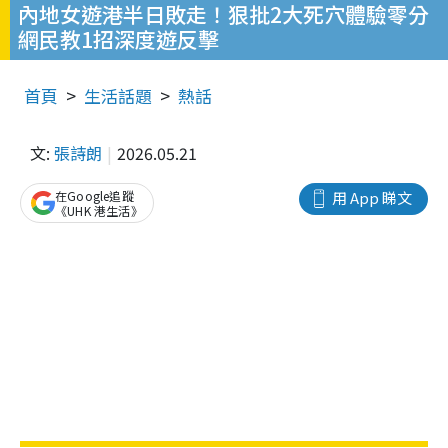
內地女遊港半日敗走！狠批2大死穴體驗零分
網民教1招深度遊反擊
首頁
生活話題
熱話
文:
張詩朗
2026.05.21
在Google追蹤
用 App 睇文
《UHK 港生活》