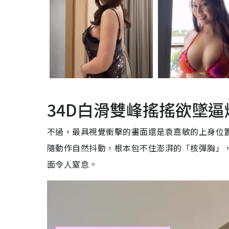
34D白滑雙峰搖搖欲墜逼
不過，最具視覺衝擊的畫面還是袁嘉敏的上身位
隨動作自然抖動，根本包不住澎湃的「核彈胸」
面令人窒息。