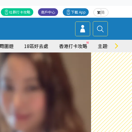
社群打卡攻略
商戶中心
下載 App
繁
简
周圍遊
18區好去處
香港打卡攻略
主題特集