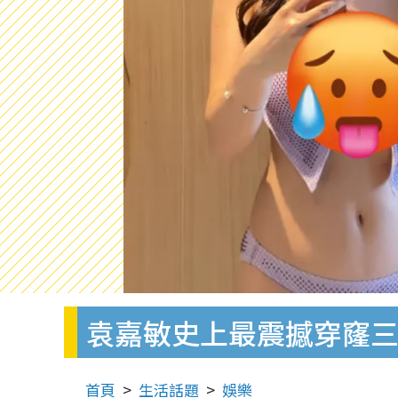
袁嘉敏史上最震撼穿窿三
首頁
生活話題
娛樂