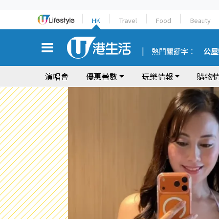
HK
Travel
Food
Beauty
熱門關鍵字：
公屋
演唱會
優惠著數
玩樂情報
購物