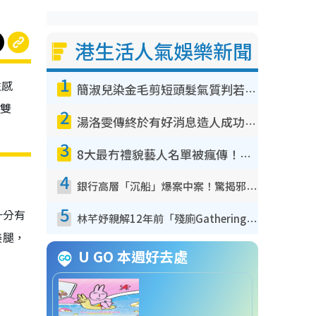
港生活人氣娛樂新聞
1
性感
簡淑兒染金毛剪短頭髮氣質判若兩人！嚇壞老公麥大力都認唔出：「你做咩事？」
雙
2
湯洛雯傳終於有好消息造人成功！兩大細節曝孕味極濃惹猜測：大肚婆先會咁！
3
8大最冇禮貌藝人名單被瘋傳！網民揭發明星真面目 一致數臭呢位係無品天花板？
4
銀行高層「沉船」爆案中案！驚揭邪教洗腦操控賣淫被吞600萬 幕後黑手講多錯多
5
十分有
林芊妤親解12年前「殘廁Gathering」真相！高層解約一句話重創尊嚴至今拒返TVB
美腿，
U GO 本週好去處