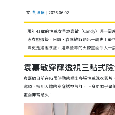
文:
劉澄儀
2026.06.02
現年41歲的性感女星袁嘉敏（Candy）憑
泳衣照造勢。日前，袁嘉敏就晒出一輯史上最性
峰更是搖搖欲墜，逼爆螢幕的火辣畫面令人一
袁嘉敏穿窿透視三點式險
袁嘉敏日前在IG限時動態晒出多張性感泳衣影片
睇頭，採用大膽的穿窿透視設計，下身更似乎是
畫面非常惹火！