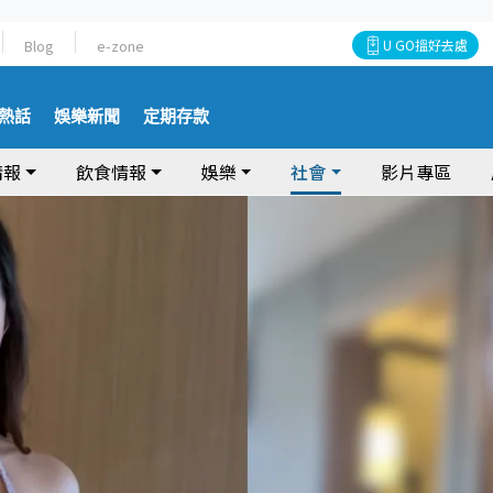
Blog
e-zone
U GO搵好去處
熱話
娛樂新聞
定期存款
情報
飲食情報
娛樂
社會
影片專區