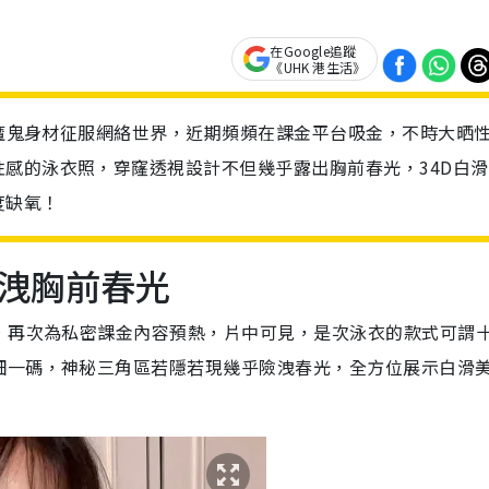
在Google追蹤
《UHK 港生活》
一副魔鬼身材征服網絡世界，近期頻頻在課金平台吸金，不時大晒
感的泳衣照，穿窿透視設計不但幾乎露出胸前春光，34D白滑
度缺氧！
洩胸前春光
，再次為私密課金內容預熱，片中可見，是次泳衣的款式可謂
細一碼，神秘三角區若隱若現幾乎險洩春光，全方位展示白滑