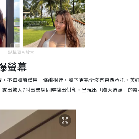
點擊圖片放大
爆螢幕
置，不單胸前僅用一條線相連，胸下更完全沒有東西承托，美
，露出驚人7吋事業線同時擠出側乳，呈現出「胸大過頭」的震